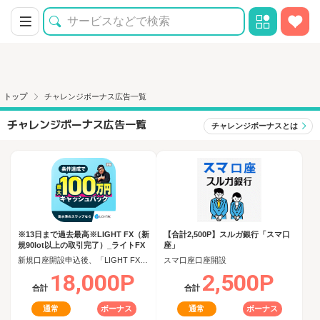
トップ
チャレンジボーナス広告一覧
チャレンジボーナス広告一覧
チャレンジボーナスとは
※13日まで過去最高※LIGHT FX（新
【合計2,500P】スルガ銀行「スマ口
規90lot以上の取引完了）_ライトFX
座」
新規口座開設申込後、「LIGHT FX」で90日以内に新規90lot以上の取引完了
スマ口座口座開設
18,000P
2,500P
合計
合計
通常
ボーナス
通常
ボーナス