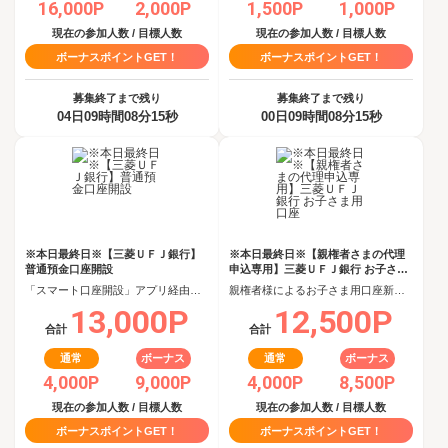
16,000P
2,000P
1,500P
1,000P
現在の参加人数 / 目標人数
現在の参加人数 / 目標人数
ボーナスポイントGET！
ボーナスポイントGET！
募集終了まで残り
募集終了まで残り
04日09時間08分15秒
00日09時間08分15秒
※本日最終日※【三菱ＵＦＪ銀行】
※本日最終日※【親権者さまの代理
普通預金口座開設
申込専用】三菱ＵＦＪ銀行 お子さま
用口座
「スマート口座開設」アプリ経由で口座開設申込後、30日以内の口座開設
親権者様によるお子さま用口座新規開設完了
13,000P
12,500P
合計
合計
通常
ボーナス
通常
ボーナス
4,000P
9,000P
4,000P
8,500P
現在の参加人数 / 目標人数
現在の参加人数 / 目標人数
ボーナスポイントGET！
ボーナスポイントGET！