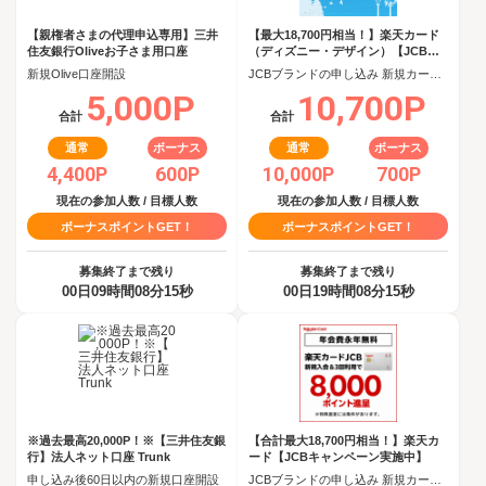
【親権者さまの代理申込専用】三井
【最大18,700円相当！】楽天カード
住友銀行Oliveお子さま用口座
（ディズニー・デザイン）【JCBキ
ャンペーン実施中】
新規Olive口座開設
JCBブランドの申し込み 新規カード発行(カード到着必須)
5,000P
10,700P
合計
合計
通常
ボーナス
通常
ボーナス
4,400P
600P
10,000P
700P
現在の参加人数 / 目標人数
現在の参加人数 / 目標人数
ボーナスポイントGET！
ボーナスポイントGET！
募集終了まで残り
募集終了まで残り
00日09時間08分15秒
00日19時間08分15秒
※過去最高20,000P！※【三井住友銀
【合計最大18,700円相当！】楽天カ
行】法人ネット口座 Trunk
ード【JCBキャンペーン実施中】
申し込み後60日以内の新規口座開設
JCBブランドの申し込み 新規カード発行(カード到着必須)