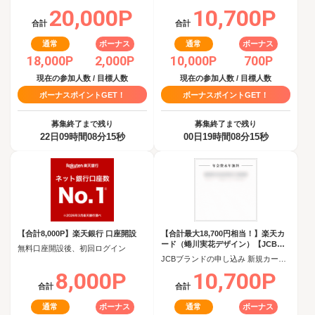
20,000P
10,700P
合計
合計
通常
ボーナス
通常
ボーナス
18,000P
2,000P
10,000P
700P
現在の参加人数 / 目標人数
現在の参加人数 / 目標人数
ボーナスポイントGET！
ボーナスポイントGET！
募集終了まで残り
募集終了まで残り
22日09時間08分15秒
00日19時間08分15秒
【合計8,000P】楽天銀行 口座開設
【合計最大18,700円相当！】楽天カ
ード（蜷川実花デザイン）【JCBキ
無料口座開設後、初回ログイン
ャンペーン実施中】
JCBブランドの申し込み 新規カード発行(カード到着必須)
8,000P
10,700P
合計
合計
通常
ボーナス
通常
ボーナス