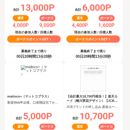
13,000P
6,000P
合計
合計
通常
ボーナス
通常
ボーナス
4,000P
9,000P
4,400P
1,600P
現在の参加人数 / 目標人数
現在の参加人数 / 目標人数
ボーナスポイントGET！
ボーナスポイントGET！
募集終了まで残り
募集終了まで残り
00日20時間13分27秒
00日20時間13分27秒
mattoco+（マットコプラス）
【合計最大18,700円相当！】楽天カ
ード（蜷川実花デザイン）【JCBキ
新規Web申込後、口座開設完了から60日以内に投資信託を5,000円以上購入
ャンペーン実施中】
JCBブランドの申し込み 新規カード発行(カード到着必須)
5,000P
10,700P
合計
合計
通常
ボーナス
通常
ボーナス