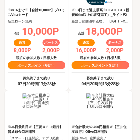
※8/16まで※【合計10,000P】プロミ
※13日まで過去最高※LIGHT FX（新
スVisaカード
規90lot以上の取引完了）_ライトFX
新規ローン契約
新規口座開設申込後、「LIGHT FX」で90日以内に新規90lot以上の取引完了
10,000P
18,000P
合計
合計
通常
ボーナス
通常
ボーナス
8,000P
2,000P
16,000P
2,000P
現在の参加人数 / 目標人数
現在の参加人数 / 目標人数
ボーナスポイントGET！
ボーナスポイントGET！
募集終了まで残り
募集終了まで残り
07日20時間13分27秒
04日20時間13分27秒
※本日最終日※【三菱ＵＦＪ銀行】
※合計最大82,400円相当※【三井住
普通預金口座開設
友銀行】Olive口座開設
「スマート口座開設」アプリ経由で口座開設申込後、30日以内の口座開設
新規Olive口座開設完了