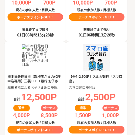
10,000P
700P
10,000P
700P
現在の参加人数 / 目標人数
現在の参加人数 / 目標人数
ボーナスポイントGET！
ボーナスポイントGET！
募集終了まで残り
募集終了まで残り
01日06時間13分27秒
01日06時間13分27秒
※本日最終日※【親権者さまの代理
【合計2,500P】スルガ銀行「スマ口
申込専用】三菱ＵＦＪ銀行 お子さま
座」
用口座
親権者様によるお子さま用口座新規開設完了
スマ口座口座開設
12,500P
2,500P
合計
合計
通常
ボーナス
通常
ボーナス
4,000P
8,500P
1,500P
1,000P
現在の参加人数 / 目標人数
現在の参加人数 / 目標人数
ボーナスポイントGET！
ボーナスポイントGET！