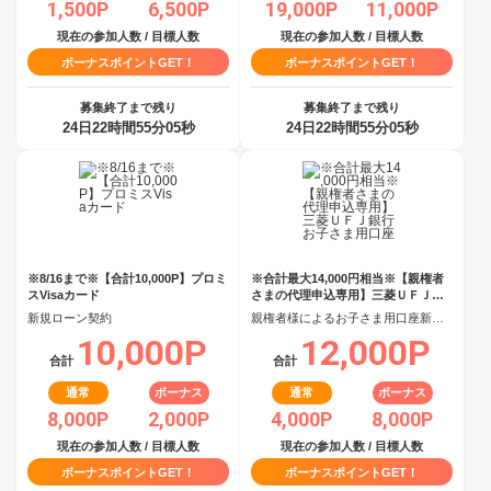
1,500P
6,500P
19,000P
11,000P
現在の参加人数 / 目標人数
現在の参加人数 / 目標人数
ボーナスポイントGET！
ボーナスポイントGET！
募集終了まで残り
募集終了まで残り
24日22時間55分04秒
24日22時間55分04秒
※8/16まで※【合計10,000P】プロミ
※合計最大14,000円相当※【親権者
スVisaカード
さまの代理申込専用】三菱ＵＦＪ銀
行 お子さま用口座
新規ローン契約
親権者様によるお子さま用口座新規開設完了
10,000P
12,000P
合計
合計
通常
ボーナス
通常
ボーナス
8,000P
2,000P
4,000P
8,000P
現在の参加人数 / 目標人数
現在の参加人数 / 目標人数
ボーナスポイントGET！
ボーナスポイントGET！