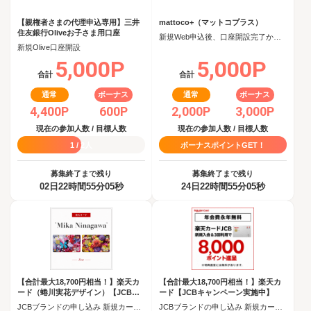
【親権者さまの代理申込専用】三井
mattoco+（マットコプラス）
住友銀行Oliveお子さま用口座
新規Web申込後、口座開設完了から60日以内に投資信託を5,000円以上購入
新規Olive口座開設
5,000P
5,000P
合計
合計
通常
ボーナス
通常
ボーナス
4,400P
600P
2,000P
3,000P
現在の参加人数 / 目標人数
現在の参加人数 / 目標人数
1 / 2人
ボーナスポイントGET！
募集終了まで残り
募集終了まで残り
02日22時間55分04秒
24日22時間55分04秒
【合計最大18,700円相当！】楽天カ
【合計最大18,700円相当！】楽天カ
ード（蜷川実花デザイン）【JCBキ
ード【JCBキャンペーン実施中】
ャンペーン実施中】
JCBブランドの申し込み 新規カード発行(カード到着必須)
JCBブランドの申し込み 新規カード発行(カード到着必須)