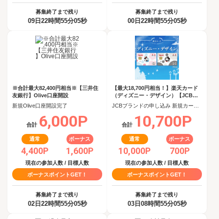
募集終了まで残り
募集終了まで残り
09日22時間55分04秒
00日22時間55分04秒
※合計最大82,400円相当※【三井住
【最大18,700円相当！】楽天カード
友銀行】Olive口座開設
（ディズニー・デザイン）【JCBキ
ャンペーン実施中】
新規Olive口座開設完了
JCBブランドの申し込み 新規カード発行(カード到着必須)
6,000P
10,700P
合計
合計
通常
ボーナス
通常
ボーナス
4,400P
1,600P
10,000P
700P
現在の参加人数 / 目標人数
現在の参加人数 / 目標人数
ボーナスポイントGET！
ボーナスポイントGET！
募集終了まで残り
募集終了まで残り
02日22時間55分04秒
03日08時間55分04秒