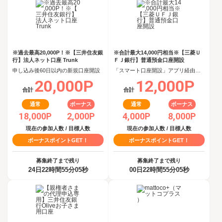
※過去最高20,000P！※【三井住友銀
※合計最大14,000円相当※【三菱Ｕ
行】法人ネット口座 Trunk
ＦＪ銀行】普通預金口座開設
申し込み後60日以内の新規口座開設
「スマート口座開設」アプリ経由で口座開設申込後、30日以内の口座開設
20,000P
12,000P
合計
合計
通常
ボーナス
通常
ボーナス
18,000P
2,000P
4,000P
8,000P
現在の参加人数 / 目標人数
現在の参加人数 / 目標人数
ボーナスポイントGET！
ボーナスポイントGET！
募集終了まで残り
募集終了まで残り
24日22時間55分04秒
00日22時間55分04秒