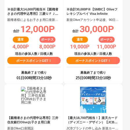
※合計最大14,000円相当※【親権者
※合計30,000P※【SMBC】Oliveフ
さまの代理申込専用】三菱ＵＦＪ銀
レキシブルペイ Visa Infinite
行 お子さま用口座
親権者様によるお子さま用口座新規開設完了
新規Oliveアカウント申込後、90日以内にOliveフレキシブルペイ Visa Infiniteクレジットモード追加
12,000P
30,000P
合計
合計
通常
ボーナス
通常
ボーナス
4,000P
8,000P
19,000P
11,000P
現在の参加人数 / 目標人数
現在の参加人数 / 目標人数
ボーナスポイントGET！
ボーナスポイントGET！
募集終了まで残り
募集終了まで残り
01日00時間33分17秒
25日00時間33分17秒
【親権者さまの代理申込専用】三井
【最大18,700円相当！】楽天カード
住友銀行Oliveお子さま用口座
（ディズニー・デザイン）【JCBキ
ャンペーン実施中】
新規Olive口座開設
JCBブランドの申し込み 新規カード発行(カード到着必須)