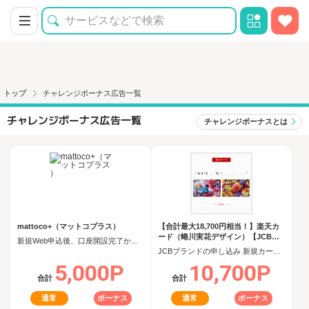
トップ
チャレンジボーナス広告一覧
チャレンジボーナス広告一覧
チャレンジボーナスとは
mattoco+（マットコプラス）
【合計最大18,700円相当！】楽天カ
ード（蜷川実花デザイン）【JCBキ
新規Web申込後、口座開設完了から60日以内に投資信託を5,000円以上購入
ャンペーン実施中】
JCBブランドの申し込み 新規カード発行(カード到着必須)
5,000P
10,700P
合計
合計
通常
ボーナス
通常
ボーナス