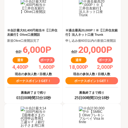
※合計最大82,400円相当※【三井住
※過去最高20,000P！※【三井住友銀
友銀行】Olive口座開設
行】法人ネット口座 Trunk
新規Olive口座開設完了
申し込み後60日以内の新規口座開設
6,000P
20,000P
合計
合計
通常
ボーナス
通常
ボーナス
4,400P
1,600P
18,000P
2,000P
現在の参加人数 / 目標人数
現在の参加人数 / 目標人数
ボーナスポイントGET！
ボーナスポイントGET！
募集終了まで残り
募集終了まで残り
03日00時間33分17秒
25日00時間33分17秒