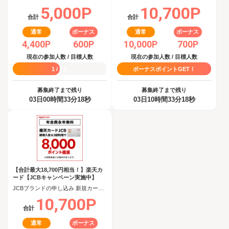
5,000P
10,700P
合計
合計
通常
ボーナス
通常
ボーナス
4,400P
600P
10,000P
700P
現在の参加人数 / 目標人数
現在の参加人数 / 目標人数
1 / 2人
ボーナスポイントGET！
募集終了まで残り
募集終了まで残り
03日00時間33分17秒
03日10時間33分17秒
【合計最大18,700円相当！】楽天カ
ード【JCBキャンペーン実施中】
JCBブランドの申し込み 新規カード発行(カード到着必須)
10,700P
合計
通常
ボーナス