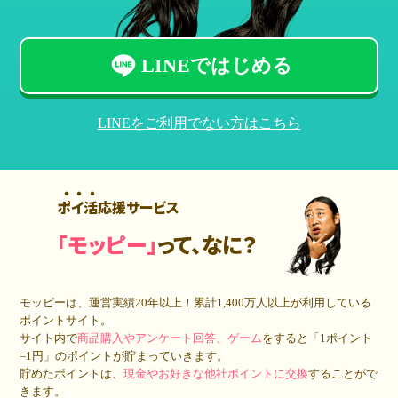
LINEではじめる
LINEをご利用でない方はこちら
ポイ活応援サービス
「モッピー」
って、なに？
モッピーは、運営実績20年以上！累計
1,400万人
以上が利用している
ポイントサイト。
サイト内で
商品購入やアンケート回答、ゲーム
をすると「1ポイント
=1円」のポイントが貯まっていきます。
貯めたポイントは、
現金やお好きな他社ポイントに交換
することがで
きます。