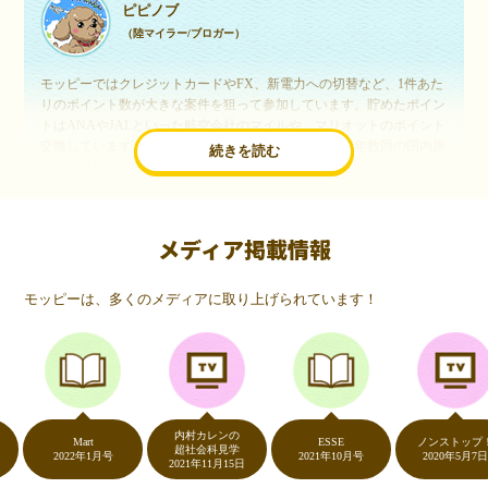
ピピノブ
（陸マイラー/ブロガー）
モッピーではクレジットカードやFX、新電力への切替など、1件あた
りのポイント数が大きな案件を狙って参加しています。貯めたポイン
トはANAやJALといった航空会社のマイルや、マリオットのポイント
交換しています。このようにすることで、ほぼ無料で年数回の国内旅
続きを読む
行や海外旅行を実現しています。モッピーは陸マイラーや旅行好きに
は欠かせないポイントサイトですね。
メディア掲載情報
いつものネットショッピングが、モッピーでお得
に
モッピーは、多くのメディアに取り上げられています！
（20代・女性）
友達に勧められてモッピーをはじめました。空いた時間にスマホで買
い物をすることが多いのですが、モッピーを経由するだけでショップ
のポイントとモッピーのポイントが二重で貯まることを知り、ビック
リ…！いつものネットショッピングをモッピーを経由するだけでポイ
ントが貯まるなんて…もっと早く教えてほしかった～！貯まったポイ
内村カレンの
ントはギフト券に交換して、プチ贅沢を楽しんでます♪
Mart
ESSE
ノンストップ！
超社会科見学
2022年1月号
2021年10月号
2020年5月7日
2021年11月15日