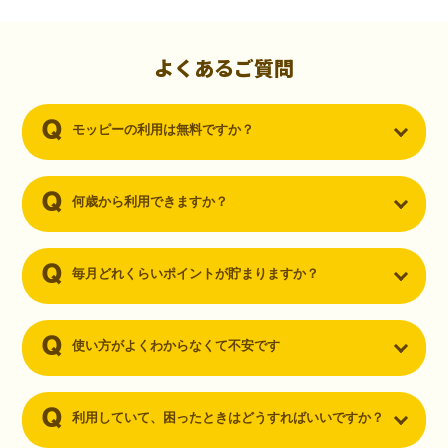
初心者でも10,000ポイント！無料なのにポイントが
貯まる
（30代・男性）
よくあるご質問
クレジットカードを作りたいと思い、色々検索をしていた時にモッピ
ーを知りました。クレジットカードを発行するだけでポイントが貯ま
モッピーの利用は無料ですか？
るならと無料登録して、クレジットカードの発行やアプリダウンロー
ドなど無料のコンテンツのみを利用したところ…なんと、たった一ヶ
月で10,000ポイントを貯めることができました！最初は半信半疑で始
めたモッピーですが、今では空いた時間でポイ活しちゃってます！
何歳から利用できますか？
毎月どれくらいポイントが貯まりますか？
使い方がよくわからなくて不安です
利用していて、困ったときはどうすればいいですか？