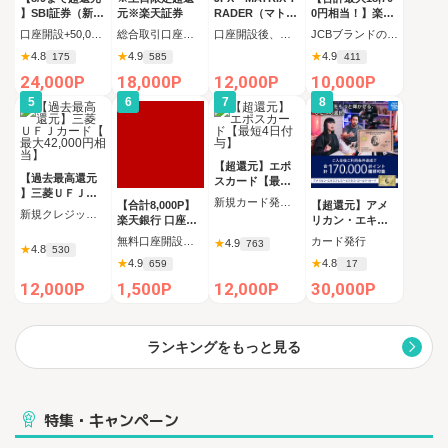
】SBI証券（新規
元※楽天証券
RADER（マトリ
0円相当！】楽天
口座開設+50,000
ックストレーダ
カード【JCBキ
口座開設+50,000円入金（SBIハイブリッド預金へ振替）
総合取引口座開設完了後、 30日以内に楽天証券口座へ5万円以上の入金完了
口座開設後、取引完了
JCBブランドの申し込み 新規カード発行(カード到着必須)
円以上入金）
ー）」
ャンペーン実施
★
4.8
★
4.9
★
4.9
175
585
411
中】
24,000P
18,000P
12,000P
10,000P
5
6
7
8
【超還元】エポ
【過去最高還元
スカード【最短4
】三菱ＵＦＪカ
日付与】
新規カード発行完了
【合計8,000P】
【超還元】アメ
ード【最大42,00
新規クレジットカード発行完了（カード受取必須）
楽天銀行 口座開
リカン・エキス
0円相当】
設
プレス・ビジネ
無料口座開設後、初回ログイン
カード発行
★
4.9
763
★
4.8
ス・ゴールド・
530
★
4.9
★
4.8
659
17
カード
12,000P
1,500P
12,000P
30,000P
ランキングをもっと見る
特集・キャンペーン