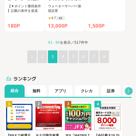
達）
型ウォーターサーバー
【▼ポイント獲得条件
ウォーターサーバー新
】記載の条件を達成
規設置
★
4.7
48
180P
13,000P
1,500P
61 - 90
を表示／517件中
1
2
3
4
5
6
7
8
ランキング
総合
無料
アプリ
クレカ
証券
口
1
2
3
4
【8/9まで超還元
※土日限定超還
JFX「MATRIX T
【合計最大18,70