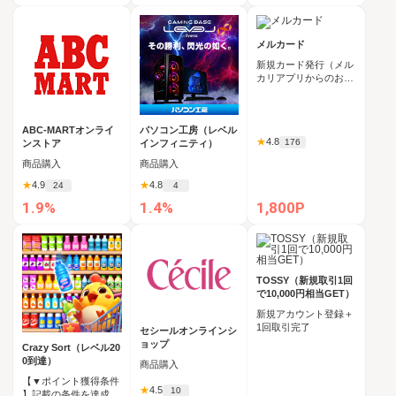
メルカード
新規カード発行（メル
カリアプリからのお申
込み必須）
ABC-MARTオンライ
パソコン工房（レベル
★
4.8
176
ンストア
インフィニティ）
商品購入
商品購入
★
4.9
★
4.8
24
4
1.9%
1.4%
1,800P
TOSSY（新規取引1回
で10,000円相当GET）
新規アカウント登録＋
1回取引完了
セシールオンラインシ
ョップ
Crazy Sort（レベル20
0到達）
商品購入
【▼ポイント獲得条件
★
4.5
10
】記載の条件を達成