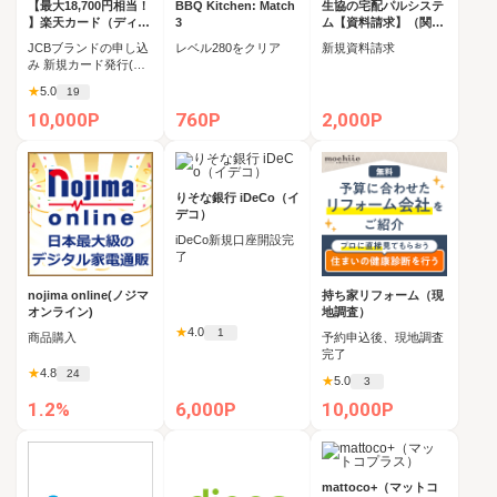
【最大18,700円相当！
BBQ Kitchen: Match
生協の宅配パルシステ
】楽天カード（ディズ
3
ム【資料請求】（関東
ニー・デザイン）【J
周辺）
JCBブランドの申し込
レベル280をクリア
新規資料請求
CBキャンペーン実施
み 新規カード発行(カ
中】
ード到着必須)
★
5.0
19
10,000P
760P
2,000P
りそな銀行 iDeCo（イ
デコ）
iDeCo新規口座開設完
了
nojima online(ノジマ
持ち家リフォーム（現
オンライン)
地調査）
★
4.0
1
商品購入
予約申込後、現地調査
完了
★
4.8
24
★
5.0
3
1.2%
6,000P
10,000P
mattoco+（マットコ