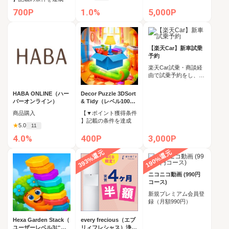
700P
1.0%
5,000P
【楽天Car】新車試乗
予約
楽天Car試乗・商談経
由で試乗予約をし、そ
の後に来店＆試乗完了
HABA ONLINE（ハー
Decor Puzzle 3DSort
バーオンライン）
& Tidy（レベル100ク
リア）
商品購入
【▼ポイント獲得条件
】記載の条件を達成
★
5.0
11
4.0%
400P
3,000P
393%還元
190%還元
ニコニコ動画 (990円
コース)
新規プレミアム会員登
録（月額990円）
Hexa Garden Stack（
every frecious（エブ
ユーザーレベル3に到
リィフレシャス）浄水