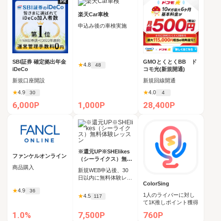
楽天Car車検
申込み後の車検実施
SBI証券 確定拠出年金
GMOとくとくBB ド
★
4.8
48
iDeCo
コモ光(新規開通)
新規口座開設
新規回線開通
★
4.9
★
4.0
30
4
6,000P
1,000P
28,400P
※還元UP※SHElikes
ファンケルオンライン
（シーライクス）無料
体験レッスン
商品購入
新規WEB申込後、30
日以内に無料体験レッ
ColorSing
スンの受講
★
4.9
36
1人のライバーに対し
★
4.5
117
て1K推しポイント獲得
1.0%
7,500P
760P