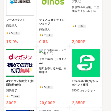
プラス）
新規Web申込後、口座
開設完了から60日以内
に投資信託を5,000円
以上購入
ソースネクスト
ディノス オンライン
ショップ
商品購入
★
4.9
34
商品購入
★
4.5
2
★
4.7
9
13.0%
0.8%
2,000P
ドコモmini（ドコモミ
ニ）
新規お申し込み後、回
線開通
dマガジン契約完了(初
Freecash 遊びながら
回初月無料)
ポイント獲得
★
4.5
11
契約完了
15000コインゲット
★
4.7
89
300P
20,000P
2,850P