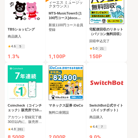
MTS-MusicTownS [1
100円コース]docomo
/au（エムティーエス
新規1100円コース会員
ミュージックタウンス
TBSショッピング
宅配便回収のリネット
登録
）
（パソコン無料回収）
商品購入
回収申込完了
★
4.6
5
★
5.0
21
1.3%
1,100P
150P
Coincheck（コインチ
マネックス証券 iDeCo
SwitchBot公式サイト
ェック）販売所で10万
（スイッチボット）
無料口座開設
円以上の新規購入
アカウント登録完了後
商品購入
30日以内に、販売所で
10万円以上の購入
★
4.4
7
★
4.8
261
8,500P
2,000P
9.0%