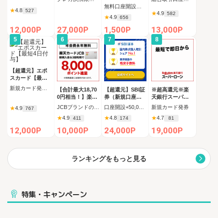
】(読んでHAPPY
設
無料口座開設後、初回ログイン
★
4.8
!!!)
527
★
4.9
582
★
4.9
656
12,000P
27,000P
1,500P
13,000P
5
6
7
8
【超還元】エポ
スカード【最短4
日付与】
新規カード発行完了
【合計最大18,70
【超還元】SBI証
※超高還元※楽
0円相当！】楽天
券（新規口座開
天銀行スーパー
カード【JCBキ
設+50,000円以上
ローン
JCBブランドの申し込み 新規カード発行(カード到着必須)
口座開設+50,000円入金（SBIハイブリッド預金へ振替）
新規カード発券
★
4.9
767
ャンペーン実施
入金）
★
4.9
★
4.8
★
4.7
411
174
81
中】
12,000P
10,000P
24,000P
19,000P
ランキングをもっと見る
特集・キャンペーン