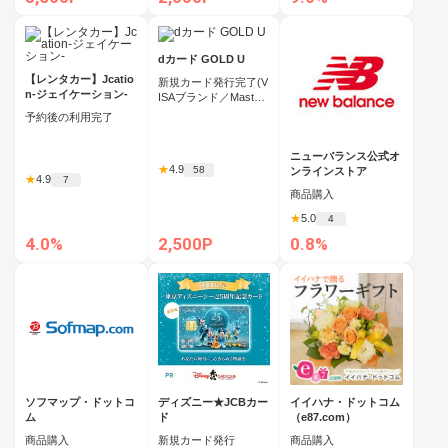
dカード GOLD U
【レンタカー】Jcatio
新規カード発行完了(V
n-ジェイケーション-
ISAブランド／Masterc
ardブランド対象）
予約後の利用完了
ニューバランス公式オ
★
4.9
58
ンラインストア
★
4.9
7
商品購入
★
5.0
4
4.0%
2,500P
0.8%
ソフマップ・ドットコ
ディズニー★JCBカー
イイハナ・ドットコム
ム
ド
（e87.com）
商品購入
新規カード発行
商品購入