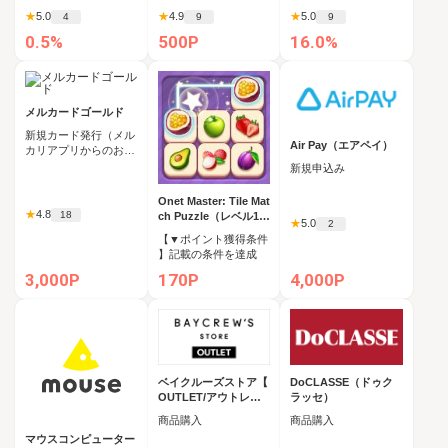
★
5.0
★
4.9
★
5.0
4
9
9
0.5%
500P
16.0%
メルカードゴールド
新規カード発行（メル
Air Pay（エアペイ）
カリアプリからのお申
込み必須）
新規申込み
Onet Master: Tile Mat
★
4.8
18
ch Puzzle（レベル10
★
5.0
2
0クリア）
【▼ポイント獲得条件
】記載の条件を達成
4,000P
3,000P
170P
ベイクルーズストア【
DoCLASSE（ドゥク
OUTLET/アウトレッ
ラッセ）
ト】
商品購入
商品購入
マウスコンピューター