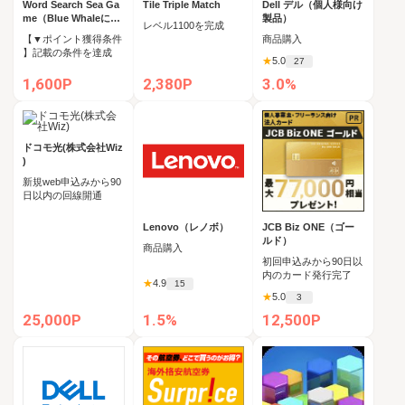
Word Search Sea Ga
Tile Triple Match
Dell デル（個人様向け
me（Blue Whaleに到
製品）
レベル1100を完成
達）
【▼ポイント獲得条件
商品購入
】記載の条件を達成
★
5.0
27
1,600P
2,380P
3.0%
ドコモ光(株式会社Wiz
)
新規web申込みから90
日以内の回線開通
Lenovo（レノボ）
JCB Biz ONE（ゴー
ルド）
商品購入
初回申込みから90日以
内のカード発行完了
★
4.9
15
★
5.0
3
25,000P
1.5%
12,500P