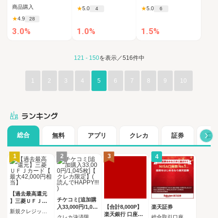
商品購入
★
5.0
★
5.0
4
6
★
4.9
28
1.0%
1.5%
3.0%
121 - 150
を表示／516件中
1
2
3
4
5
6
7
8
9
10
ランキング
総合
無料
アプリ
クレカ
証券
口
1
2
3
4
【過去最高還元
チケコミ[追加購
】三菱ＵＦＪカ
入33,000円/1,045
【合計8,000P】
楽天証券
ード【最大42,00
新規クレジットカード発行完了（カード受取必須）
枚]【クレカ限定
楽天銀行 口座開
0円相当】
クレカ決済限定 追加購入コース 1,045枚（33,000円）の購入
総合取引口座開設完了後、 30日以内に楽天証券口座へ5万円以上の入金完了