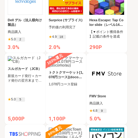
Dell デル（法人様向け
Surprice (サプライス)
Hexa Escape: Tap Co
製品）
lor slide（レベル140
予約後の利用完了
クリア）
商品購入
【▼ポイント獲得条件
】記載の条件を達成
★
4.9
18
★
5.0
2
3.0%
2.0%
290P
102%還元
スルガカード（JCB）
トクトクマーケット[1,
新規カード発行＋カー
078円コース](docom
ド発行の翌月末までに
o/au)
1,078円コース登録
5,000円（税込）以上
のカード利用
FMV Store
★
5.0
5
商品購入
★
4.8
9
5,000P
1,100P
5.0%
90%還元