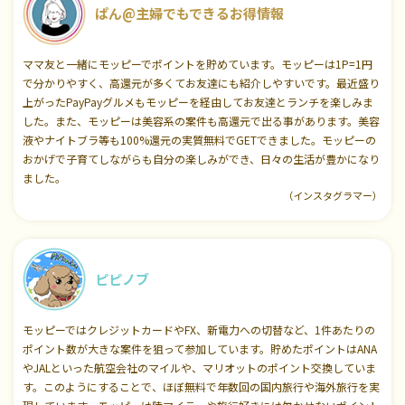
ぱん@主婦でもできるお得情報
ママ友と一緒にモッピーでポイントを貯めています。モッピーは1P=1円
で分かりやすく、高還元が多くてお友達にも紹介しやすいです。最近盛り
上がったPayPayグルメもモッピーを経由してお友達とランチを楽しみま
した。また、モッピーは美容系の案件も高還元で出る事があります。美容
液やナイトブラ等も100%還元の実質無料でGETできました。モッピーの
おかげで子育てしながらも自分の楽しみができ、日々の生活が豊かになり
ました。
（インスタグラマー）
ピピノブ
モッピーではクレジットカードやFX、新電力への切替など、1件あたりの
ポイント数が大きな案件を狙って参加しています。貯めたポイントはANA
やJALといった航空会社のマイルや、マリオットのポイント交換していま
す。このようにすることで、ほぼ無料で年数回の国内旅行や海外旅行を実