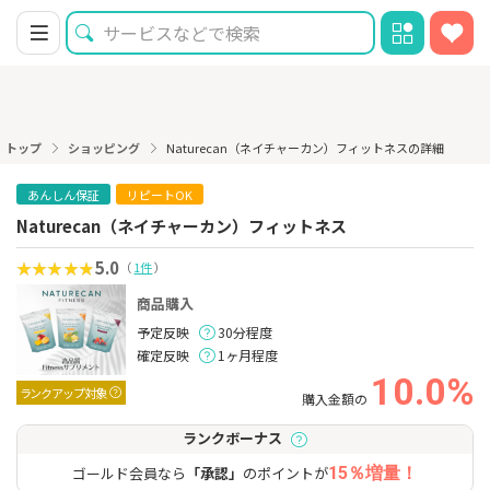
トップ
ショッピング
Naturecan（ネイチャーカン）フィットネスの詳細
あんしん保証
リピートOK
Naturecan（ネイチャーカン）フィットネス
5.0
（
1件
）
商品購入
予定反映
30分程度
確定反映
1ヶ月程度
10.0%
ランクアップ対象
購入金額の
ランクボーナス
ゴールド会員なら
「承認」
のポイントが
15％増量！