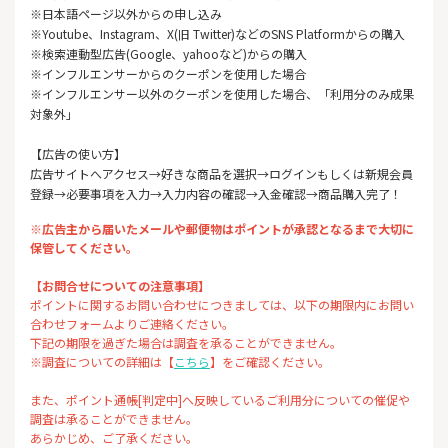
※日本語ページ以外からの申し込み
※Youtube、Instagram、X(旧 Twitter)などのSNS Platformからの購入
※検索連動型広告(Google、yahooなど)からの購入
※インフルエンサーからのクーポンを使用した場合
※インフルエンサー以外のクーポンを使用した場合、「利用分のみ成果
対象外」
【広告の使い方】
広告サイトへアクセス→好きな商品を選択→ログインもしくは新規会員
登録→必要事項を入力→入力内容の確認→入金確認→商品購入完了！
※広告主から届いたメールや郵便物はポイントが承認となるまで大切に
保管してください。
【お問合せについての注意事項】
ポイントに関するお問い合わせにつきましては、以下の期限内にお問い
合わせフォームよりご連絡ください。
下記の期限を過ぎた場合は調査を承ることができません。
※調査についての詳細は【
こちら
】をご確認ください。
また、ポイント通帳[判定中]へ反映しているご利用分についての催促や
調査は承ることができません。
あらかじめ、ご了承ください。