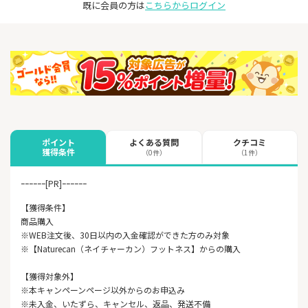
既に会員の方は
こちらからログイン
よくある質問
クチコミ
ポイント
獲得条件
（0件）
（1件）
ｰｰｰｰｰｰ[PR]ｰｰｰｰｰｰ
【獲得条件】
商品購入
※WEB注文後、30日以内の入金確認ができた方のみ対象
※【Naturecan（ネイチャーカン）フットネス】からの購入
【獲得対象外】
※本キャンペーンページ以外からのお申込み
※未入金、いたずら、キャンセル、返品、発送不備