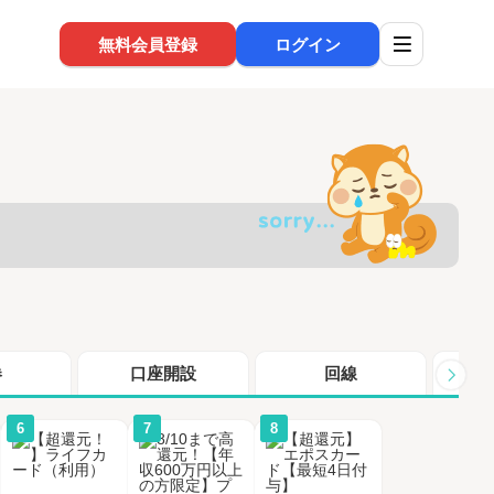
無料会員登録
ログイン
券
口座開設
回線
シ
6
7
8