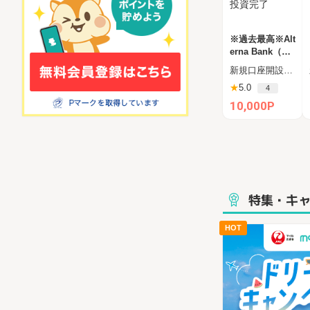
※過去最高※Alt
erna Bank（オ
ルタナバンク）
新規口座開設申込後、45日以内に1万円以上の投資
1万円投資完了
★
5.0
4
10,000P
特集・キ
HOT