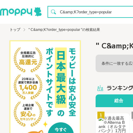
トップ
" C&amp;K?order_type=popular "の検索結果
" C&amp;
条件に一致する広
ランキン
総合
1