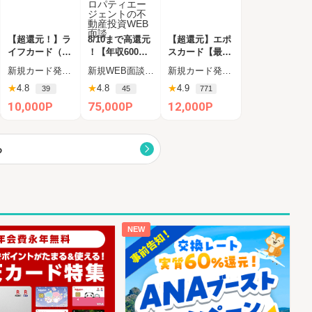
【超還元！】ラ
8/10まで高還元
【超還元】エポ
イフカード（利
！【年収600万
スカード【最短
用）
円以上の方限定
4日付与】
新規カード発行+ショッピング利用（カード受取必須）
新規WEB面談完了及び獲得条件をすべてクリア
新規カード発行完了
】プロパティエ
★
4.8
★
4.8
★
4.9
39
45
771
ージェントの不
動産投資WEB面
10,000P
75,000P
12,000P
談
る
NEW