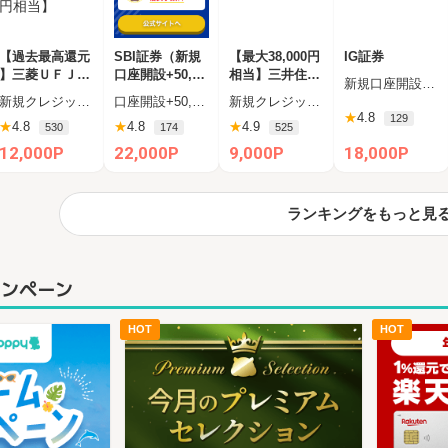
【過去最高還元
SBI証券（新規
【最大38,000円
IG証券
】三菱ＵＦＪカ
口座開設+50,00
相当】三井住友
新規口座開設後、30日以内にFX口座で合計50Lot以上の新規取引
ード【最大42,0
0円以上入金）
カード（NL）
新規クレジットカード発行完了（カード受取必須）
口座開設+50,000円入金（SBIハイブリッド預金へ振替）
新規クレジットカード発行
00円相当】
★
4.8
129
★
4.8
★
4.8
★
4.9
530
174
525
12,000P
22,000P
9,000P
18,000P
ランキングをもっと見
ャンペーン
HOT
HOT