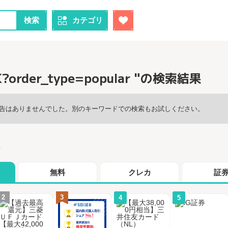
検索
カテゴリ
K?order_type=popular "の検索結果
告はありませんでした。別のキーワードでの検索もお試しください。
グ
無料
クレカ
証
2
3
4
5