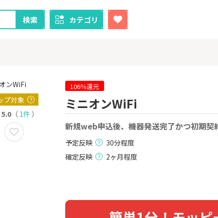
検索
カテゴリ
106％還元
ップ対象
ミニオンWiFi
クレカ
証券
5.0
（
1件
）
新規web申込後、機器発送完了かつ初期契
1
1
！】U-NE
【過去最高還元】三菱ＵＦ
SBI証券（新
試し]
Ｊカード【最大42,000円相
000円以上
予定反映
30分程度
当】
2,000P
12,000P
確定反映
2ヶ月程度
2
2
ーナスウォ
【超還元】エポスカード【
三菱UFJ 
めのモニ
最短4日付与】
：auカブコ
14,000P
12,000P
3
3
簡単1分！モッピ
Tトレンド
【超還元！】ライフカード
楽天証券