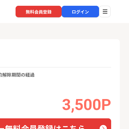
無料会員登録
ログイン
口座開設
回線
約解除期間の経過
1
1
規口座開設+50,
※過去最高※Alterna Bank
auひ
入金）
（オルタナバンク）1万円投
資完了
22,000P
10,000P
3,500P
2
2
eスマート証券（旧
SBI新生銀行「口座開設」
ソフト
ム証券）
nk Li
16,000P
1,500P
3
3
ー無料会員登録はこちら
【合計8,000P】楽天銀行 口
【東海