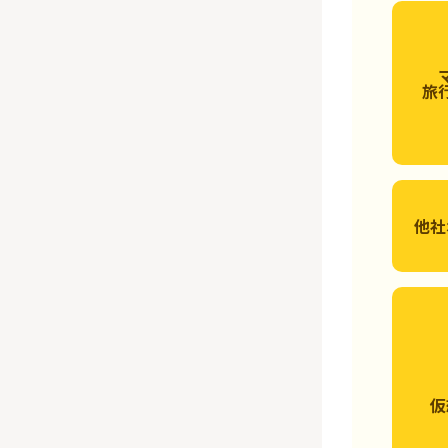
旅
他社
仮