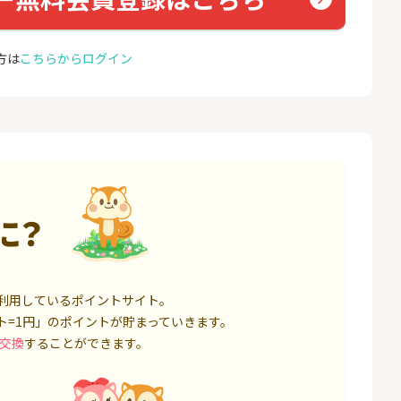
座開設
コミュ
13,000P
1,500P
方は
こちらからログイン
4
4
ミラリタ｜初回投資でAmaz
ドコモ 
onギフト5,000円分プレゼ
ント
18,000P
15,000P
5
5
口座開設】
※過去最高20,000P！※【三
NUR
井住友銀行】法人ネット口
ョン）
座 Trunk
1,500P
18,000P
6
6
に？
サステン)NISA口
みずほ銀行 口座開設
カシモ
ス）
14,000P
6,000P
7
7
券★100円から
SBI FXトレード【無料口座
EO光
利用しているポイントサイト。
開設】
ト=1円」のポイントが貯まっていきます。
8,500P
4,500P
交換
することができます。
8
8
定拠出年金 iDeC
松井証券【口座開設】
BB.e
ーエキ