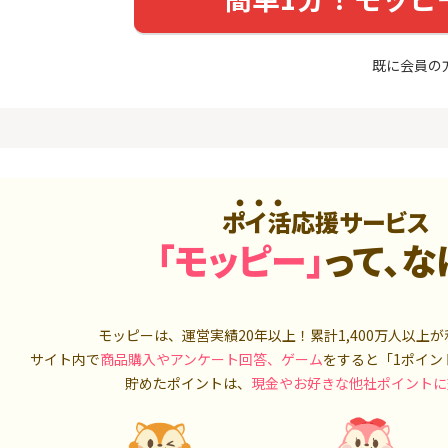
入診断※
（利用）
5,000P
10,000P
既に会員の
4
4
ニメストア
超還元☆JCB CARD W/JCB
IG証券
CARD W plus L(39歳以下限
定)
800P
14,000P
5
5
OR賃貸
三菱ＵＦＪカード【アメリ
松井証券【
）
カン・エキスプレス®限定】
2,100P
13,000P
ポイ活応援サービス
6
6
「モッピー」
って、な
【合計最大18,700円相当！
SUSTEN(
】楽天カード【JCBキャンペ
座
ーン実施中】
8,000P
10,000P
7
7
（動画視
【最大38,000円相当】三井
マネックス証
モッピーは、運営実績20年以上！累計
1,400万人
以上が
住友カード（NL）
取引可能★
サイト内で
商品購入やアンケート回答、ゲーム
をすると「1ポイン
900P
9,000P
貯めたポイントは、
現金やお好きな他社ポイントに
8
8
3回回答（
PayPayカード＜最短7日付
SBI証券 確
）】楽天イ
与＞
o