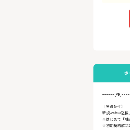
ポ
ｰｰｰｰｰｰ[PR]ｰｰｰｰ
【獲得条件】
新規web申込
※はじめて「株
※初期契約解除