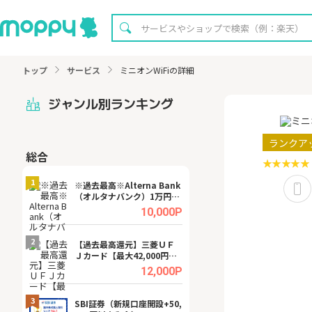
トップ
サービス
ミニオンWiFiの詳細
ジャンル別ランキング
ランクア
総合
無料
1
1
※過去最高※Alterna Bank
【8/16まで超還元
（オルタナバンク）1万円投
XT[31日間無料お
資完了
.0%
10,000P
2
2
宿予
【過去最高還元】三菱ＵＦ
※還元UP※ヴィ
Ｊカード【最大42,000円相
ーカー【女性のた
当】
ターサイト】
.0%
12,000P
3
3
ング
SBI証券（新規口座開設+50,
【リピートOK】I