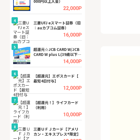
000円以上入金）
ビジネスツール導
高還元中※
.5%
22,000P
4
4
a（
三菱UFJ eスマート証券（旧
【無料即P】dア
：auカブコム証券）
【31日間無料】
.5%
16,000P
5
5
tel
超還元☆JCB CARD W/JCB
※還元アップ※DO
CARD W plus L(39歳以下限
（新規物件問合せ
定)
.0%
14,000P
6
6
内
【超還元】エポスカード【
Cievo(シエボ)
最短4日付与】
.0%
12,000P
7
7
行）
【超還元！】ライフカード
GFS無料特別講座
（利用）
聴）
.0%
10,000P
8
8
三菱ＵＦＪカード【アメリ
【無料アンケート
カン・エキスプレス®限定】
15歳〜29歳のみ
ンサイト