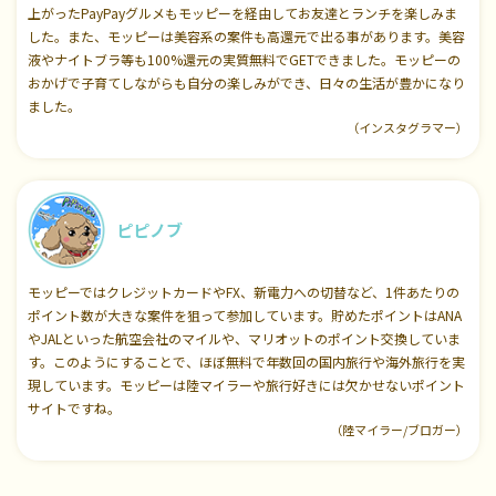
上がったPayPayグルメもモッピーを経由してお友達とランチを楽しみま
した。また、モッピーは美容系の案件も高還元で出る事があります。美容
液やナイトブラ等も100%還元の実質無料でGETできました。モッピーの
おかげで子育てしながらも自分の楽しみができ、日々の生活が豊かになり
ました。
（インスタグラマー）
ピピノブ
モッピーではクレジットカードやFX、新電力への切替など、1件あたりの
ポイント数が大きな案件を狙って参加しています。貯めたポイントはANA
やJALといった航空会社のマイルや、マリオットのポイント交換していま
す。このようにすることで、ほぼ無料で年数回の国内旅行や海外旅行を実
現しています。モッピーは陸マイラーや旅行好きには欠かせないポイント
サイトですね。
（陸マイラー/ブロガー）