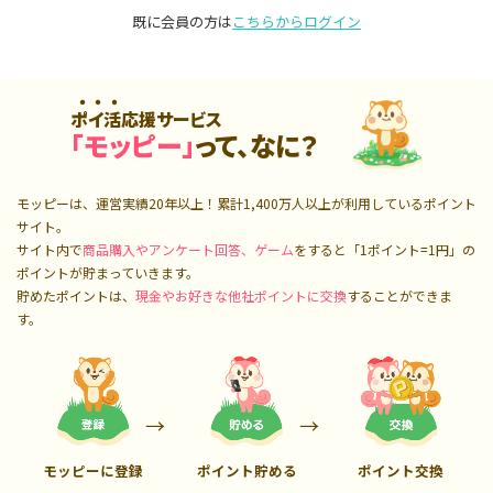
既に会員の方は
こちらからログイン
ポイ活応援サービス
「モッピー」
って、なに？
モッピーは、運営実績20年以上！累計
1,400万人
以上が利用しているポイント
サイト。
サイト内で
商品購入やアンケート回答、ゲーム
をすると「1ポイント=1円」の
ポイントが貯まっていきます。
貯めたポイントは、
現金やお好きな他社ポイントに交換
することができま
す。
モッピーに登録
ポイント貯める
ポイント交換