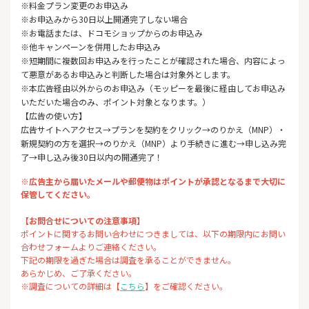
※料金プラン変更のお申込み
※お申込みから30日以上開通完了しない場合
※お電話または、ドコモショップからのお申込み
※他キャンペーンを併用したお申込み
※短期間に複数回お申込みを行ったことが確認された場合、内容によっ
て悪意があるお申込みと判断した場合は対象外とします。
※本広告経由以外からのお申込み（モッピーを最後に経由してお申込み
いただいた場合のみ、ポイント対象となります。）
【広告の使い方】
広告サイトへアクセス→プランを契約をクリック→のりかえ（MNP）・
新規契約の方を選択→のりかえ（MNP）より手続きに進む→申し込み完
了→申し込み後30日以内の開通完了！
※広告主から届いたメールや郵便物はポイントが承認となるまで大切に
保管してください。
【お問合せについての注意事項】
ポイントに関するお問い合わせにつきましては、以下の期限内にお問い
合わせフォームよりご連絡ください。
下記の期限を過ぎた場合は調査を承ることができません。
あらかじめ、ご了承ください。
※調査についての詳細は【
こちら
】をご確認ください。