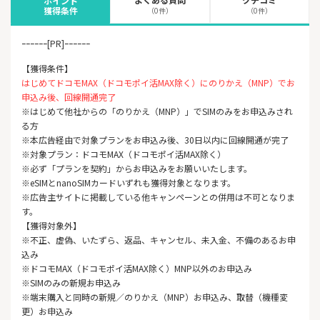
ポイント
獲得条件
（0件）
（0件）
ｰｰｰｰｰｰ[PR]ｰｰｰｰｰｰ
【獲得条件】
はじめてドコモMAX（ドコモポイ活MAX除く）にのりかえ（MNP）でお
申込み後、回線開通完了
※はじめて他社からの「のりかえ（MNP）」でSIMのみをお申込みされ
る方
※本広告経由で対象プランをお申込み後、30日以内に回線開通が完了
※対象プラン：ドコモMAX（ドコモポイ活MAX除く）
※必ず「プランを契約」からお申込みをお願いいたします。
※eSIMとnanoSIMカードいずれも獲得対象となります。
※広告主サイトに掲載している他キャンペーンとの併用は不可となりま
す。
【獲得対象外】
※不正、虚偽、いたずら、返品、キャンセル、未入金、不備のあるお申
込み
※ドコモMAX（ドコモポイ活MAX除く）MNP以外のお申込み
※SIMのみの新規お申込み
※端末購入と同時の新規／のりかえ（MNP）お申込み、取替（機種変
更）お申込み