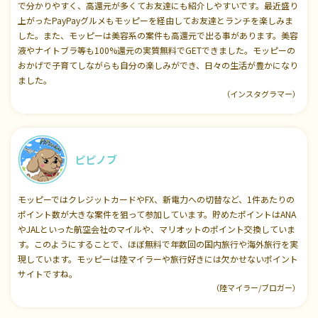
で分かりやすく、高還元が多くてお友達にも紹介しやすいです。最近盛り
上がったPayPayグルメもモッピーを経由してお友達とランチを楽しみま
した。また、モッピーは美容系の案件も高還元で出る事があります。美容
液やナイトブラ等も100%還元の実質無料でGETできました。モッピーの
おかげで子育てしながらも自分の楽しみができ、日々の生活が豊かになり
ました。
（インスタグラマー）
ピピノブ
モッピーではクレジットカードやFX、新電力への切替など、1件あたりの
ポイント数が大きな案件を狙って参加しています。貯めたポイントはANA
やJALといった航空会社のマイルや、マリオットのポイント交換していま
す。このようにすることで、ほぼ無料で年数回の国内旅行や海外旅行を実
現しています。モッピーは陸マイラーや旅行好きには欠かせないポイント
サイトですね。
（陸マイラー/ブロガー）