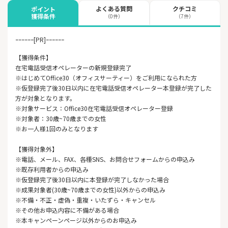
よくある質問
クチコミ
ポイント
獲得条件
（0件）
（7件）
ｰｰｰｰｰｰ[PR]ｰｰｰｰｰｰ
【獲得条件】
在宅電話受信オペレーターの新規登録完了
※はじめてOffice30（オフィスサーティー）をご利用になられた方
※仮登録完了後30日以内に在宅電話受信オペレーター本登録が完了した
方が対象となります。
※対象サービス：Office30在宅電話受信オペレーター登録
※対象者：30歳~70歳までの女性
※お一人様1回のみとなります
【獲得対象外】
※電話、メール、FAX、各種SNS、お問合せフォームからの申込み
※既存利用者からの申込み
※仮登録完了後30日以内に本登録が完了しなかった場合
※成果対象者(30歳~70歳までの女性)以外からの申込み
※不備・不正・虚偽・重複・いたずら・キャンセル
※その他お申込内容に不備がある場合
※本キャンペーンページ以外からのお申込み