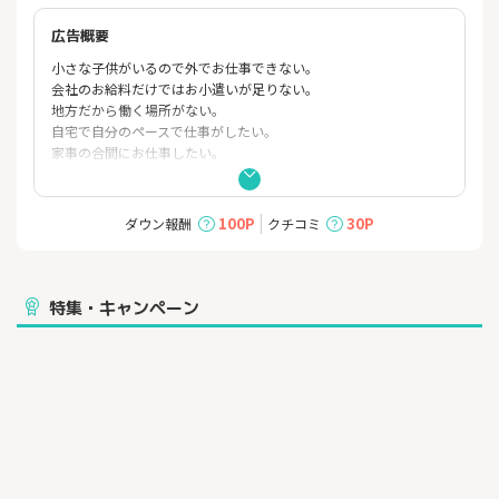
広告概要
小さな子供がいるので外でお仕事できない。
会社のお給料だけではお小遣いが足りない。
地方だから働く場所がない。
自宅で自分のペースで仕事がしたい。
家事の合間にお仕事したい。
そんな貴女を応援します！
全国でお仕事可能！
在宅ワーク（内職・SOHO）なので、ご自宅で自分のご都合に合
100P
30P
ダウン報酬
クチコミ
わせて高収入のお仕事ができます。
特集・キャンペーン