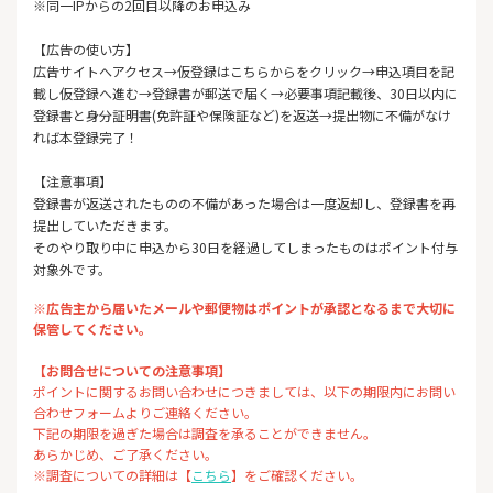
※同一IPからの2回目以降のお申込み
【広告の使い方】
広告サイトへアクセス→仮登録はこちらからをクリック→申込項目を記
載し仮登録へ進む→登録書が郵送で届く→必要事項記載後、30日以内に
登録書と身分証明書(免許証や保険証など)を返送→提出物に不備がなけ
れば本登録完了！
【注意事項】
登録書が返送されたものの不備があった場合は一度返却し、登録書を再
提出していただきます。
そのやり取り中に申込から30日を経過してしまったものはポイント付与
対象外です。
※広告主から届いたメールや郵便物はポイントが承認となるまで大切に
保管してください。
【お問合せについての注意事項】
ポイントに関するお問い合わせにつきましては、以下の期限内にお問い
合わせフォームよりご連絡ください。
下記の期限を過ぎた場合は調査を承ることができません。
あらかじめ、ご了承ください。
※調査についての詳細は【
こちら
】をご確認ください。