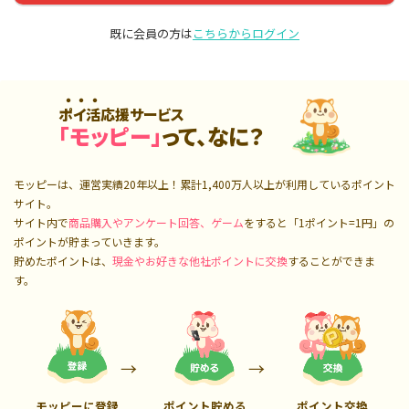
既に会員の方は
こちらからログイン
ポイ活応援サービス
「モッピー」
って、なに？
モッピーは、運営実績20年以上！累計
1,400万人
以上が利用しているポイント
サイト。
サイト内で
商品購入やアンケート回答、ゲーム
をすると「1ポイント=1円」の
ポイントが貯まっていきます。
貯めたポイントは、
現金やお好きな他社ポイントに交換
することができま
す。
モッピーに登録
ポイント貯める
ポイント交換