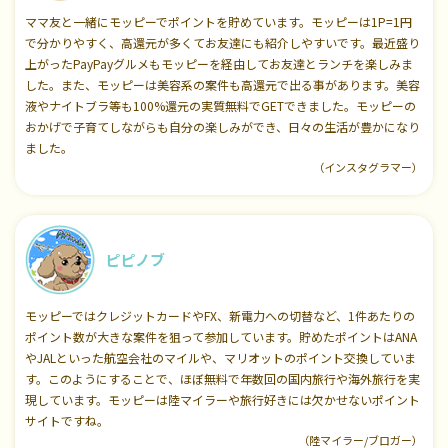
ママ友と一緒にモッピーでポイントを貯めています。モッピーは1P=1円
で分かりやすく、高還元が多くてお友達にも紹介しやすいです。最近盛り
上がったPayPayグルメもモッピーを経由してお友達とランチを楽しみま
した。また、モッピーは美容系の案件も高還元で出る事があります。美容
液やナイトブラ等も100%還元の実質無料でGETできました。モッピーの
おかげで子育てしながらも自分の楽しみができ、日々の生活が豊かになり
ました。
（インスタグラマー）
ピピノブ
モッピーではクレジットカードやFX、新電力への切替など、1件あたりの
ポイント数が大きな案件を狙って参加しています。貯めたポイントはANA
やJALといった航空会社のマイルや、マリオットのポイント交換していま
す。このようにすることで、ほぼ無料で年数回の国内旅行や海外旅行を実
現しています。モッピーは陸マイラーや旅行好きには欠かせないポイント
サイトですね。
（陸マイラー/ブロガー）