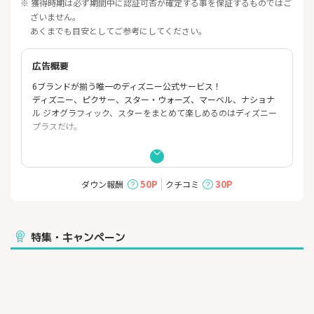
※ 獲得時期は必ず期間中に認証可否が確定する事を保証するものではご
ざいません。
あくまでも目安としてご参考にしてください。
広告概要
6ブランドが揃う唯一のディズニー公式サービス！
ディズニー、ピクサー、スター・ウォーズ、マーベル、ナショナ
ル ジオグラフィック、スターをまとめて楽しめるのはディズニー
プラスだけ。
新作を含む映画・動画を高画質、高音質でマルチデバイスで見放
題！
豊富な映画やテレビシリーズなどをいつでもどこでも誰でも楽し
50P
30P
ダウン報酬
クチコミ
めます。
テレビ、スマホ、タブレット、PCに加えてPlayStationRやXboxの
ゲーム機まで対応しております。
★テレビ、スマホ、タブレット、PCなど最大4台までご登録が可
特集・キャンペーン
能
日本やアジアを含めた世界中のスタジオが制作するオリジナルな
ど、
大人のあらゆる感情を刺激する作品が楽しめる。
★ペアレンタルコントロールでお子さまのご利用も安心してご利