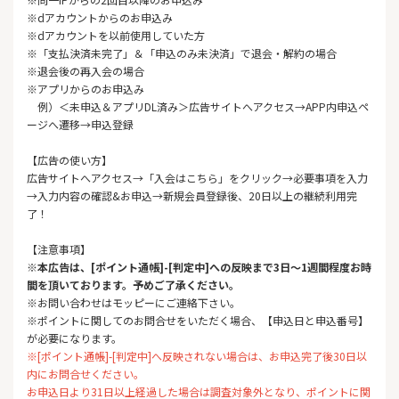
※dアカウントからのお申込み
※dアカウントを以前使用していた方
※「支払決済未完了」＆「申込のみ未決済」で退会・解約の場合
※退会後の再入会の場合
※アプリからのお申込み
例）＜未申込＆アプリDL済み＞広告サイトへアクセス→APP内申込ペ
ージへ遷移→申込登録
【広告の使い方】
広告サイトへアクセス→「入会はこちら」をクリック→必要事項を入力
→入力内容の確認&お申込→新規会員登録後、20日以上の継続利用完
了！
【注意事項】
※本広告は、[ポイント通帳]-[判定中]への反映まで3日～1週間程度お時
間を頂いております。予めご了承ください。
※お問い合わせはモッピーにご連絡下さい。
※ポイントに関してのお問合せをいただく場合、【申込日と申込番号】
が必要になります。
※[ポイント通帳]-[判定中]へ反映されない場合は、お申込完了後30日以
内にお問合せください。
お申込日より31日以上経過した場合は調査対象外となり、ポイントに関