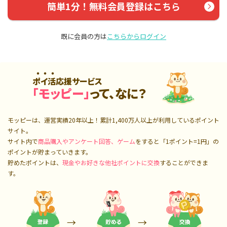
簡単1分！無料会員登録はこちら
既に会員の方は
こちらからログイン
ポイ活応援サービス
「モッピー」
って、なに？
モッピーは、運営実績20年以上！累計
1,400万人
以上が利用しているポイント
サイト。
サイト内で
商品購入やアンケート回答、ゲーム
をすると「1ポイント=1円」の
ポイントが貯まっていきます。
貯めたポイントは、
現金やお好きな他社ポイントに交換
することができま
す。