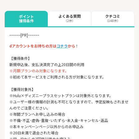
よくある質問
クチコミ
ポイント
獲得条件
（2件）
（148件）
ｰｰｰｰｰｰ[PR]ｰｰｰｰｰｰ
dアカウントをお持ちの方は
コチラ
から
！
【獲得条件】
新規申込後、支払決済完了の上20日間の利用
※月額プランのみ対象になります。
※初めて本サービスをご利用される方が対象になります。
【獲得対象外】
※Hulu×ディズニープラスセットプランは対象外となります。
※ユーザー様の情報の計測も不可となりますので、予定反映もされませ
んのでご注意ください。
※年間プランへお申し込みの場合
※不備･不正･虚偽･重複･いたずら･未入金･キャンセル･返品
※本キャンペーンページ以外からのお申込み
※20日未満で退会された場合
※同一IPからの2回目以降のお申込み