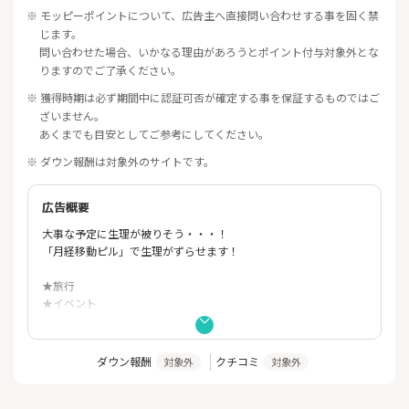
※ モッピーポイントについて、広告主へ直接問い合わせする事を固く禁
じます。
問い合わせた場合、いかなる理由があろうとポイント付与対象外とな
りますのでご了承ください。
※ 獲得時期は必ず期間中に認証可否が確定する事を保証するものではご
ざいません。
あくまでも目安としてご参考にしてください。
※ ダウン報酬は対象外のサイトです。
広告概要
大事な予定に生理が被りそう・・・！
「月経移動ピル」で生理がずらせます！
★旅行
★イベント
★推し活
★結婚式
★デート
ダウン報酬
クチコミ
対象外
対象外
★試験
★スポーツ