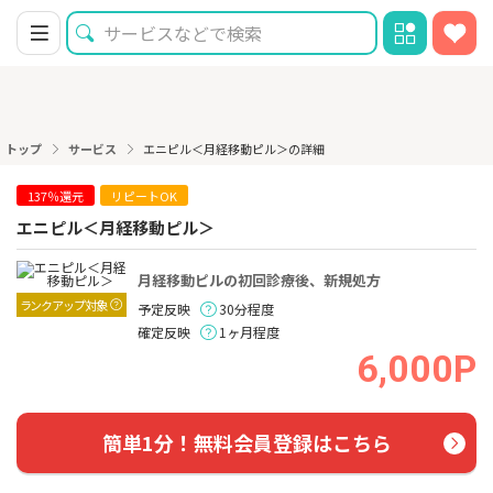
トップ
サービス
エニピル＜月経移動ピル＞の詳細
137％還元
リピートOK
エニピル＜月経移動ピル＞
月経移動ピルの初回診療後、新規処方
ランクアップ対象
予定反映
30分程度
確定反映
1ヶ月程度
6,000P
簡単1分！無料会員登録はこちら