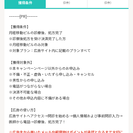
獲得条件
（0件）
（0件）
ｰｰｰｰｰｰ[PR]ｰｰｰｰｰｰ
【獲得条件】
月経移動ピルの診療後、処方完了
※診察後処方を受け決済完了した方
※月経移動ピルのみ対象
※対象プラン：広告サイト内に記載のプランすべて
【獲得対象外】
※本キャンペーンページ以外からのお申込み
※不備・不正・虚偽・いたずら申し込み・キャンセル
※男性からの申し込み
※電話がつながらない場合
※決済不可能な場合
※その他お申込内容に不備がある場合
【広告の使い方】
広告サイトへアクセス→問診を始める→個人情報および事前問診入力→
医師から電話→診療後、処方完了！
※広告主から届いたメールや郵便物はポイントが承認となるまで大切に