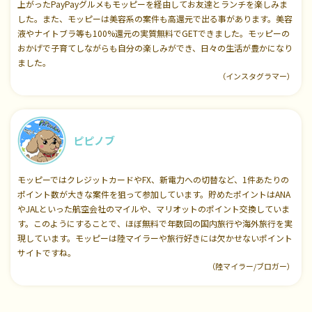
上がったPayPayグルメもモッピーを経由してお友達とランチを楽しみま
した。また、モッピーは美容系の案件も高還元で出る事があります。美容
液やナイトブラ等も100%還元の実質無料でGETできました。モッピーの
おかげで子育てしながらも自分の楽しみができ、日々の生活が豊かになり
ました。
（インスタグラマー）
ピピノブ
モッピーではクレジットカードやFX、新電力への切替など、1件あたりの
ポイント数が大きな案件を狙って参加しています。貯めたポイントはANA
やJALといった航空会社のマイルや、マリオットのポイント交換していま
す。このようにすることで、ほぼ無料で年数回の国内旅行や海外旅行を実
現しています。モッピーは陸マイラーや旅行好きには欠かせないポイント
サイトですね。
（陸マイラー/ブロガー）