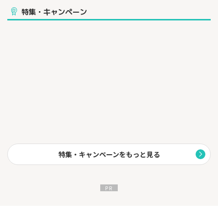
生理痛がツラくて思いっきり楽しめない・・・・
特集・キャンペーン
体調が悪くてデートをドタキャン・・・
そんなお悩みは「月経移動ピル」で解決！
生理を早めたり、遅らせたり、自分の好きなタイミングに調整で
きます♪
特集・キャンペーンをもっと見る