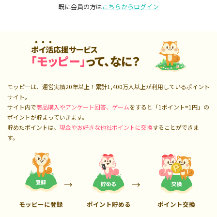
既に会員の方は
こちらからログイン
ポイ活応援サービス
「モッピー」
って、なに？
モッピーは、運営実績20年以上！累計
1,400万人
以上が利用しているポイント
サイト。
サイト内で
商品購入やアンケート回答、ゲーム
をすると「1ポイント=1円」の
ポイントが貯まっていきます。
貯めたポイントは、
現金やお好きな他社ポイントに交換
することができま
す。
モッピーに登録
ポイント貯める
ポイント交換