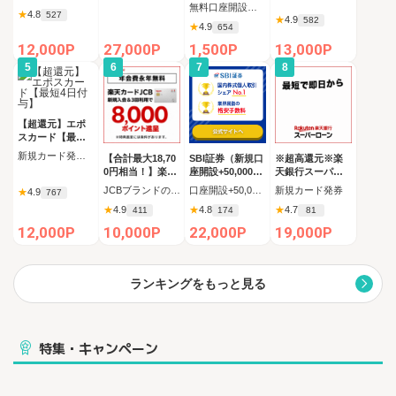
】(読んでHAPPY
設
無料口座開設後、初回ログイン
★
4.8
!!!)
527
★
4.9
582
★
4.9
654
12,000P
27,000P
1,500P
13,000P
5
6
7
8
【超還元】エポ
スカード【最短4
日付与】
新規カード発行完了
【合計最大18,70
SBI証券（新規口
※超高還元※楽
0円相当！】楽天
座開設+50,000円
天銀行スーパー
カード【JCBキ
以上入金）
ローン
JCBブランドの申し込み 新規カード発行(カード到着必須)
口座開設+50,000円入金（SBIハイブリッド預金へ振替）
新規カード発券
★
4.9
767
ャンペーン実施
★
4.9
★
4.8
★
4.7
411
174
81
中】
12,000P
10,000P
22,000P
19,000P
ランキングをもっと見る
特集・キャンペーン