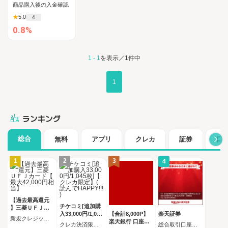
商品購入後の入金確認
★
5.0
4
0.8%
1 - 1
を表示／1件中
1
ランキング
総合
無料
アプリ
クレカ
証券
口
1
2
3
4
【過去最高還元
チケコミ[追加購
】三菱ＵＦＪカ
入33,000円/1,045
【合計8,000P】
楽天証券
ード【最大42,00
新規クレジットカード発行完了（カード受取必須）
枚]【クレカ限定
楽天銀行 口座開
0円相当】
クレカ決済限定 追加購入コース 1,045枚（33,000円）の購入
総合取引口座開設完了後、 30日以内に楽天証券口座へ5万円以上の入金完了