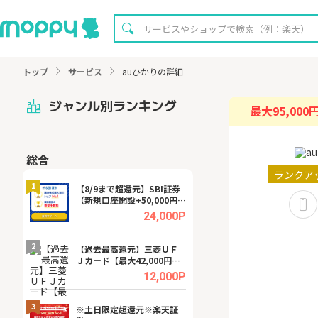
トップ
サービス
auひかりの詳細
ジャンル別ランキング
最大95,000
総合
無料
ランクア
1
1
【8/9まで超還元】SBI証券
【8/16まで超還元
（新規口座開設+50,000円以
XT[31日間無料お
上入金）
.0%
24,000P
2
2
宿予
【過去最高還元】三菱ＵＦ
【無料相談】暮ら
Ｊカード【最大42,000円相
シェルジュ
当】
.0%
12,000P
3
3
a（
※土日限定超還元※楽天証
請求書買取サービス