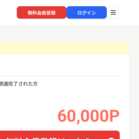
無料会員登録
ログイン
口座開設
回線
1
1
開通完了された方
還元】SBI証券
※過去最高※Alterna Bank
auひ
+50,000円以
（オルタナバンク）1万円投
資完了
24,000P
10,000P
2
2
超還元※楽天証
【合計8,000P】楽天銀行 口
60,000P
ソフト
座開設
nk Li
18,000P
1,500P
3
3
IX TRADER（マ
SBI新生銀行「口座開設」
NUR