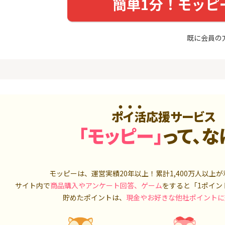
簡単1分！モッピ
最短4日付与】
トリックス
20,000P
12,000P
4
4
ニメストア
【合計最大18,700円相当！
※15日まで
既に会員の
】楽天カード【JCBキャンペ
FJ eスマー
ーン実施中】
カブコム証
800P
10,000P
5
5
ホース 無
【8/9まで12,000P】三井住
IG証券
友カード（NL）
4,000P
12,000P
ポイ活応援サービス
6
6
MM TV（
8/9まで高還元リクルートカ
【高還元】楽天
「モッピー」
って、な
ード
550P
5,000P
7
7
Tトレンド
【過去最高★20,000P】JAL
【合計最大78
入診断※
モッピーは、運営実績20年以上！累計
カード CLUB-Aゴールドカー
1,400万人
三菱ＵＦＪ
以上が
ド/CLUB-Aカード（VISA）
ラスセット
5,000P
20,000P
サイト内で
商品購入やアンケート回答、ゲーム
をすると「1ポイン
貯めたポイントは、
現金やお好きな他社ポイントに
8
8
OR賃貸
超還元☆JCB CARD W/JCB
SBI証券 確
）
CARD W plus L(39歳以下限
o
定)