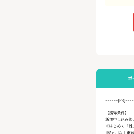
ポ
ｰｰｰｰｰｰ[PR]ｰｰｰｰ
【獲得条件】
新規申し込み後
※はじめて「株
※8ヵ月以上継