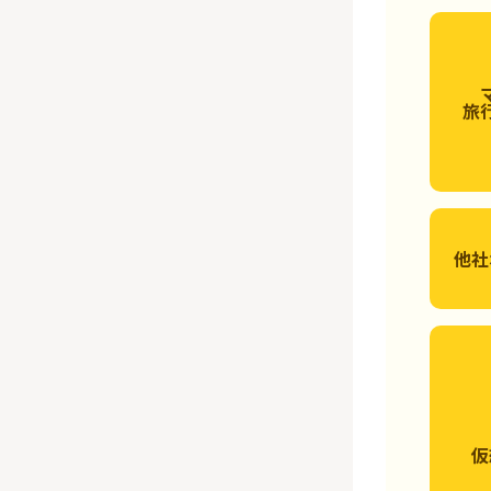
旅
他社
仮