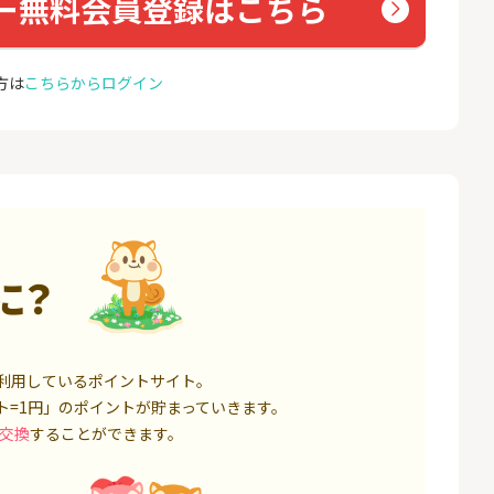
ー無料会員登録はこちら
トレーダー）」
ョン）
12,000P
1,500P
4
4
高還元中※三菱U
※合計最大82,400円相当※
auひ
方は
こちらからログイン
ト証券（旧：au
【三井住友銀行】Olive口座
u光So
券）
開設
16,000P
4,400P
5
5
※本日最終日※【三菱ＵＦ
お名前
Ｊ銀行】普通預金口座開設
18,000P
4,000P
6
6
証券 iDeCo
【超還元】SBI証券(新規総
※過去
に？
合口座開設+NISA口座開設)
MAX
ス）
3,200P
7,500P
7
7
,500円相当】
みずほ銀行 口座開設
モバレ
銀行資産運用プ
利用しているポイントサイト。
17,000P
6,000P
ト=1円」のポイントが貯まっていきます。
交換
することができます。
8
8
定拠出年金 iDeC
SBI FXトレード【無料口座
ドコモ
開設】