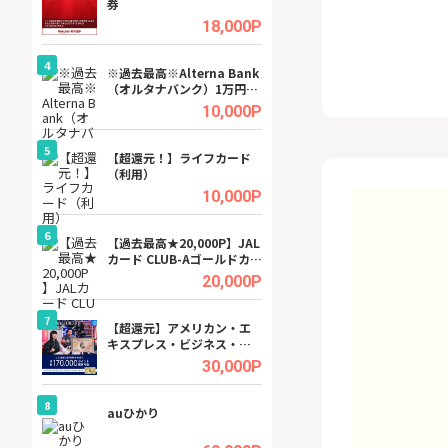
券
(ラボル)」
.5%
18,000P
4
4
ング
※過去最高※Alterna Bank
【無料即P】dア
（オルタナバンク）1万円投
【31日間無料】
資完了
.5%
10,000P
5
5
tel
【超還元！】ライフカード
グリーン・ワーク
（利用）
料資料請求
.0%
10,000P
6
6
行）
【過去最高★20,000P】JAL
【無料即550P】D
カード CLUB-Aゴールドカー
無料トライアル）
ド/CLUB-Aカード（VISA）
.0%
20,000P
7
7
ワクワ
【超還元】アメリカン・エ
【リピートOK】I
ャ
キスプレス・ビジネス・ゴ
ビジネスツール導
ールド・カード
高還元中※
.0%
30,000P
8
8
auひかり
※還元アップ※DO
（新規物件問合せ