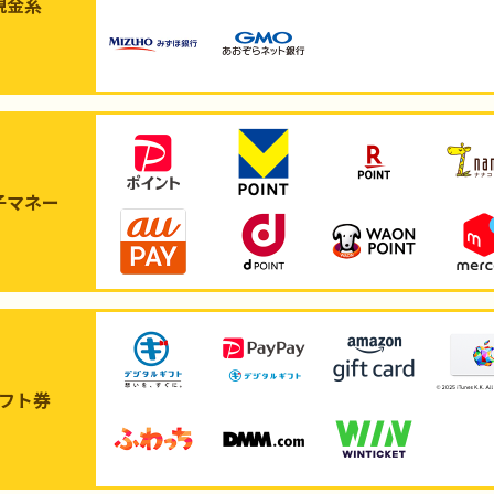
現金系
子マネー
フト券