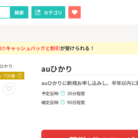
検索
カテゴリ
円
の
キャッシュバックと割引
が受けられる！
auひかり
クレカ
証券
ップ対象
1
1
！】U-NE
auひかりに新規お申し込みし、半年以内に
【過去最高還元】三菱ＵＦ
【8/9まで超
試し]
Ｊカード【最大42,000円相
（新規口座開設
当】
上入金）
予定反映
30分程度
2,000P
12,000P
確定反映
90日程度
2
2
しのコン
【超還元！】ライフカード
※土日限定
（利用）
券
5,000P
10,000P
3
3
「labol
【超還元】エポスカード【
JFX「MATR