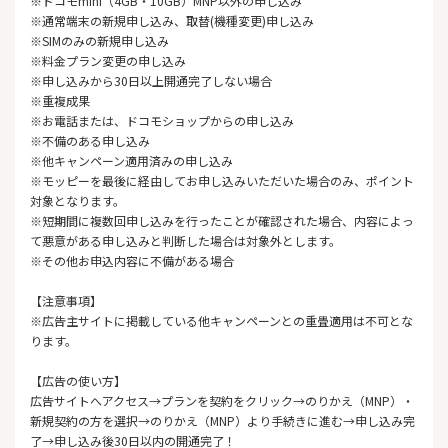
※ドコモmini（4GB・10GB）MNP以外の申し込み
※通常端末の新規申し込み、取替(機種変更)申し込み
※SIMのみの新規申し込み
※料金プラン変更の申し込み
※申し込みから30日以上開通完了しない場合
※重複成果
※お電話または、ドコモショップからの申し込み
※不備のある申し込み
※他キャンペーン適用済みの申し込み
※モッピーを最後に経由してお申し込みいただいた場合のみ、ポイント
対象となります。
※短期間に複数回申し込みを行ったことが確認された場合、内容によっ
て悪意がある申し込みと判断した場合は対象外とします。
※その他お申込内容に不備がある場合
【注意事項】
※広告主サイトに掲載している他キャンペーンとの重畳適用は不可とな
ります。
【広告の使い方】
広告サイトへアクセス→プランを契約をクリック→のりかえ（MNP）・
新規契約の方を選択→のりかえ（MNP）より手続きに進む→申し込み完
了→申し込み後30日以内の開通完了！