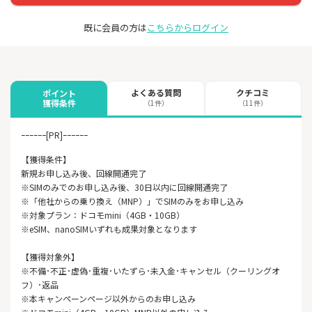
既に会員の方は
こちらからログイン
よくある質問
クチコミ
ポイント
獲得条件
（1件）
（11件）
ｰｰｰｰｰｰ[PR]ｰｰｰｰｰｰ
【獲得条件】
新規お申し込み後、回線開通完了
※SIMのみでのお申し込み後、30日以内に回線開通完了
※「他社からの乗り換え（MNP）」でSIMのみをお申し込み
※対象プラン：ドコモmini（4GB・10GB）
※eSIM、nanoSIMいずれも成果対象となります
【獲得対象外】
※不備･不正･虚偽･重複･いたずら･未入金･キャンセル（クーリングオ
フ）･返品
※本キャンペーンページ以外からのお申し込み