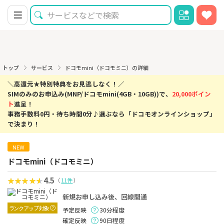
トップ
サービス
ドコモmini（ドコモミニ）の詳細
＼高還元★特別特典をお見逃しなく！／
SIMのみのお申込み(MNP/ドコモmini(4GB・10GB))で、
20,000ポイン
ト
進呈！
事務手数料0円・待ち時間0分♪選ぶなら「ドコモオンラインショップ」
で決まり！
NEW
ドコモmini（ドコモミニ）
4.5
（
11件
）
新規お申し込み後、回線開通
ランクアップ対象
予定反映
30分程度
確定反映
90日程度