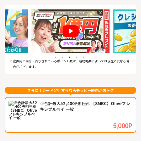
料」！
募集中のファンド・外貨建MMFを含む（2023年5月現在）
4. クレカ積立の利用で積立金額の最大3%のポイントが貯まる、使
える♪
※1.SBIグループとはSBI証券、SBIネオトレード証券、FOLIOを指
します。
※2.2025年3月期通期 （2024年4月～2025年3月）の委託個人売
買代金シェアです。SBIの数値は、SBIネオトレード証券の数値を
含みます。
(出所: 東証統計資料、 各社WEBサイトの公表資料より当社集計、
※ 動画内で紹介・表示されているポイント数は、視聴時期によっては現在と異なる場
各社委託個人 (信用) 売買代金÷株式委
合がございます。
託個人 (信用) 売買代金 (二市場 1,2部等) + ETF/REIT売買代金} にて
算出)
さらに！カード発行するならモッピー経由がおトク
※合計最大52,400円相当※【SMBC】Oliveフレ
キシブルペイ 一般
5,000P