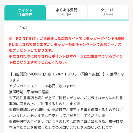
よくある質問
クチコミ
ポイント
獲得条件
（17件）
（174件）
ｰｰｰｰｰｰ[PR]ｰｰｰｰｰｰ
※「POINT GET」から遷移した広告サイトではモッピーポイント4,000
Pと表示されておりますが、モッピー特別キャンペーンで追加ボーナス
をプレゼントしております。
承認された際に付与されるポイントは本ページに記載されているポイン
ト数となりますのでご安心ください。
【口座開設+50,000円入金（SBIハイブリッド預金へ振替）】で獲得とな
ります
アプリのインストールは必要ございません
獲得時期：平均90日程度
※下記注意事項を読んだ上でご挑戦ください。ご挑戦された方は本注意
事項に同意の上、ご利用するものとします※
※獲得時期は必ず期間中に認証可否が確定する事を保障するものではご
ざいません、あくまでも目安としてご参考にしてください※
※獲得可否のタイミングにつきましては広告主毎に異なる為、獲得目安
を過ぎたことを確認した上でのお問い合わせをお願いいたします※