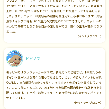
ママ友と一緒にモッピーでポイントを貯めています。モッピーは1P=1円
で分かりやすく、高還元が多くてお友達にも紹介しやすいです。最近盛り
上がったPayPayグルメもモッピーを経由してお友達とランチを楽しみま
した。また、モッピーは美容系の案件も高還元で出る事があります。美容
液やナイトブラ等も100%還元の実質無料でGETできました。モッピーの
おかげで子育てしながらも自分の楽しみができ、日々の生活が豊かになり
ました。
（インスタグラマー）
ピピノブ
モッピーではクレジットカードやFX、新電力への切替など、1件あたりの
ポイント数が大きな案件を狙って参加しています。貯めたポイントはANA
やJALといった航空会社のマイルや、マリオットのポイント交換していま
す。このようにすることで、ほぼ無料で年数回の国内旅行や海外旅行を実
現しています。モッピーは陸マイラーや旅行好きには欠かせないポイント
サイトですね。
（陸マイラー/ブロガー）