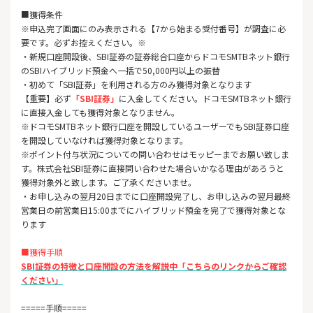
■獲得条件
※申込完了画面にのみ表示される【7から始まる受付番号】が調査
に必
要です。必ずお控えください。※
・新規口座開設後、SBI証券の証券総合口座からドコモSMTBネット銀行
のSBIハイブリッド預金へ一括で50,000円以上の振替
・初めて「SBI証券」を利用される方のみ獲得対象となります
【重要】必ず
「SBI証券」
に入金してください。ドコモSMTBネット銀行
に直接入金しても獲得対象となりません。
※ドコモSMTBネット銀行口座を開設しているユーザーでもSBI証券口座
を開設していなければ獲得対象となります。
※ポイント付与状況についての問い合わせはモッピーまでお願い致しま
す。株式会社SBI証券に直接問い合わせた場合いかなる理由があろうと
獲得対象外と致します。ご了承くださいませ。
・お申し込みの翌月20日までに口座開設完了し、お申し込みの翌月最終
営業日の前営業日15:00までにハイブリッド預金を完了で獲得対象とな
ります
■獲得手順
SBI証券の特徴と口座開設の方法を解説中「こちらのリンクからご確認
ください」
=====手順=====