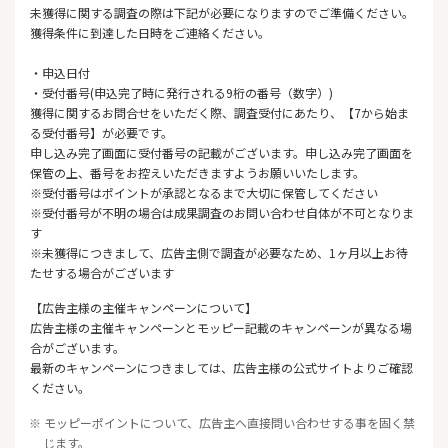
未獲得に関する調査の際は下記が必要になりますのでご準備ください。
獲得条件に到達した日時をご連絡ください。
・申込日付
・受付番号(申込完了時に発行される9桁の番号（数字）)
獲得に関するお問合せをいただく際、調査受付にあたり、【7から
始ま
る受付番号】が必要です。
申し込み完了画面に受付番号の記載がございます。申し込み完了画
面を
保管の上、番号をお控えいただきますようお願いいたします。
※受付番号はポイントが承認となるまで大切に保管してください
※受付番号が不明の場合は成果調査のお問い合わせ自体が不可とな
りま
す
※未獲得につきまして、広告主側で調査が必要なため、1ヶ月以上お待
たせする場合がございます
【広告主様の主催キャンペーンについて】
広告主様の主催キャンペーンとモッピー記載のキャンペーンが異なる場
合がございます。
最新のキャンペーンにつきましては、広告主様の公式サイトよりご確認
ください。
※ モッピーポイントについて、広告主へ直接問い合わせする事を固く禁
じます。