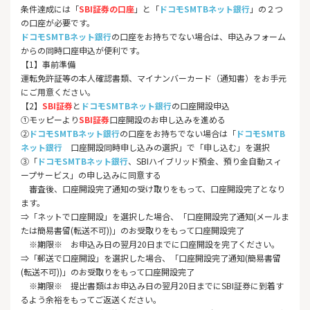
条件達成には「
SBI証券の口座
」と「
ドコモSMTBネット銀行
」の２つ
の口座が必要です。
ドコモSMTBネット銀行
の口座をお持ちでない場合は、申込みフォーム
からの同時口座申込が便利です。
【1】事前準備
運転免許証等の本人確認書類、マイナンバーカード（通知書）をお手元
にご用意ください。
【2】
SBI証券
と
ドコモSMTBネット銀行
の口座開設申込
①モッピーより
SBI証券
口座開設
のお申し込みを進める
②
ドコモSMTBネット銀行
の口座をお持ちでない場合は「
ドコモSMTB
ネット銀行
口座開設同時申し込みの選択
」で「申し込む」を選択
③「
ドコモSMTBネット銀行
、SBIハイブリッド預金、預り金自動スィ
ープサービス」の申し込みに同意する
審査後、口座開設完了通知の受け取りをもって、口座開設完了となり
ます。
⇒「ネットで口座開設」を選択した場合、「口座開設完了通知(メールま
たは簡易書留(転送不可))」のお受取りをもって口座開設完了
※期限※ お申込み日の翌月20日までに口座開設を完了ください。
⇒「郵送で口座開設」を選択した場合、「口座開設完了通知(簡易書留
(転送不可))」のお受取りをもって口座開設完了
※期限※ 提出書類はお申込み日の翌月20日までにSBI証券に到着す
るよう余裕をもってご返送ください。