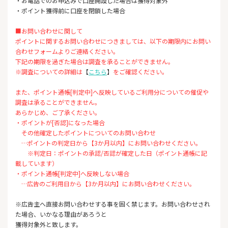
・お電話でのお申込みで口座開設した場合は獲得対象外
・ポイント獲得前に口座を閉鎖した場合
■お問い合わせに関して
ポイントに関するお問い合わせにつきましては、以下の期限内にお問い
合わせフォームよりご連絡ください。
下記の期限を過ぎた場合は調査を承ることができません。
※調査についての詳細は
【
こちら
】
をご確認ください。
また、ポイント通帳[判定中]へ反映しているご利用分についての催促や
調査は承ることができません。
あらかじめ、ご了承ください。
・ポイントが[否認]になった場合
その他確定したポイントについてのお問い合わせ
…ポイントの判定日から【3か月以内】にお問い合わせください。
※判定日：ポイントの承認/否認が確定した日（ポイント通帳に記
載しています）
・ポイント通帳[判定中]へ反映しない場合
…広告のご利用日から【3か月以内】にお問い合わせください。
※広告主へ直接お問い合わせする事を固く禁じます。お問い合わせされ
た場合、いかなる理由があろうと
獲得対象外と致します。