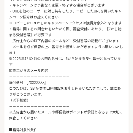
・キャンペーンは予告なく変更・終了する場合がございます
・URLを他のユーザーに対し共有したり、コピーしたURLを用いたキャ
ンペーン紹介はお控えください
※コピーしたURLからのキャンペーンアクセスは獲得対象外となります
・獲得に関するお問合せをいただく際、調査受付にあたり、【7から始
まる受付番号】が必要です
広告主からの以下内容のメールなどに受付番号の記載がございます
メールを必ず保管の上、番号をお控えいただきますようお願いいたし
ます
※2023年7月以前のお申込み分は、6から始まる受付番号となっていま
す
広告主からのメール内容
＝＝＝＝＝＝＝＝＝＝＝＝＝＝＝＝＝
受付番号：[7XXXXXXX]
このたびは、
SBI証券
の口座開設をお申し込みいただきまして、誠にあ
りがとうございます。
（以下割愛）
＝＝＝＝＝＝＝＝＝＝＝＝＝＝＝＝＝
※広告主から届いたメールや郵便物はポイントが承認となるまで大切に
保管してください
■獲得対象外条件