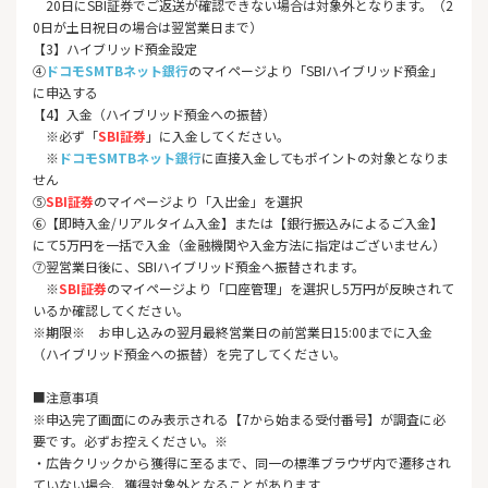
20日にSBI証券でご返送が確認できない場合は対象外となります。（2
0日が土日祝日の場合は翌営業日まで）
【3】ハイブリッド預金設定
④
ドコモSMTBネット銀行
のマイページより「SBIハイブリッド預金」
に申込する
【4】入金（ハイブリッド預金への振替）
※必ず「
SBI証券
」に入金してください。
※
ドコモSMTBネット銀行
に直接入金してもポイントの対象となりま
せん
⑤
SBI証券
のマイページより「入出金」を選択
⑥【即時入金/リアルタイム入金】または【銀行振込みによるご入金】
にて5万円を一括で入金（金融機関や入金方法に指定はございません）
⑦翌営業日後に、SBIハイブリッド預金へ振替されます。
※
SBI証券
のマイページより「口座管理」を選択し5万円が反映されて
いるか確認してください。
※期限※ お申し込みの翌月最終営業日の前営業日15:00までに入金
（ハイブリッド預金への振替）を完了してください。
■注意事項
※申込完了画面にのみ表示される【7から始まる受付番号】が調査
に必
要です。必ずお控えください。※
・広告クリックから獲得に至るまで、同一の標準ブラウザ内で遷移され
ていない場合、獲得対象外となることがあります