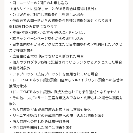
・同一ユーザーの2回目のお申し込み
（過去サイトに登録したことがある場合は獲得対象外）
・公共WiFiをご利用し獲得条件に到達した場合
・他端末での同一IPからの獲得条件到達は獲得対象外となります
※1端末目のみ有効になります
・不備･不正･虚偽･いたずら･未入金･キャンセル
・本キャンペーンページ以外からのお申し込み
・日本国内以外からのアクセスまたは日本国以外のIPを利用したアクセ
スは獲得対象外
・広告主に正常な申込でないと判断された場合
・個人のブログやSNS等に記載されているリンクからアクセスした場合
は獲得対象外
・アドブロック（広告ブロック）を使用されている場合
・ドコモSMTBネット銀行預金口座からSBIハイブリッド預金への振替は
獲得対象外
（ドコモSMTBネット銀行に直接入金されても条件達成となりません）
・その他、スポンサーに正常な申込みでないと判断された場合は獲得対
象外
・法人口座及び未成年口座のお客さまは獲得対象外
・ジュニアNISAなどの未成年口座への申し込みは獲得対象外
・法人口座への申し込みは獲得対象外
・仲介口座を開設した場合は獲得対象外