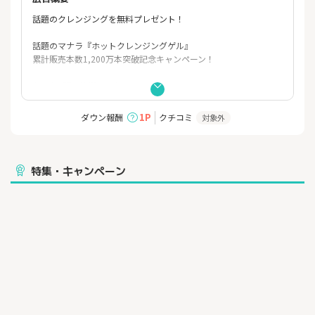
話題のクレンジングを無料プレゼント！
話題のマナラ『ホットクレンジングゲル』
累計販売本数1,200万本突破記念キャンペーン！
たった4問の簡単アンケートに
答えるだけで、
たっぷり7日分を無料でプレゼント！
1P
ダウン報酬
クチコミ
対象外
マナラ『ホットクレンジングゲル』で
黒ずみ毛穴の目立たないなめらか肌へ。
特集・キャンペーン