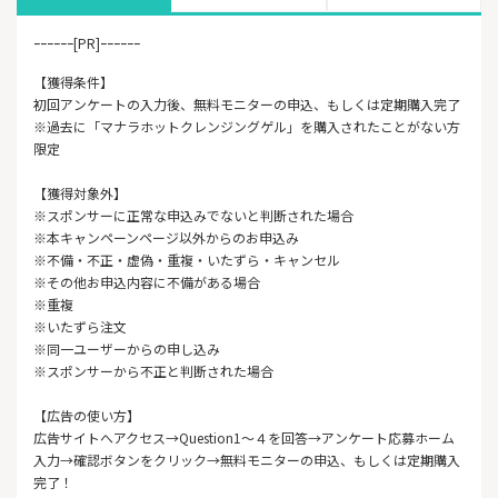
ｰｰｰｰｰｰ[PR]ｰｰｰｰｰｰ
【獲得条件】
初回アンケートの入力後、無料モニターの申込、もしくは定期購入完了
※過去に「マナラホットクレンジングゲル」を購入されたことがない方
限定
【獲得対象外】
※スポンサーに正常な申込みでないと判断された場合
※本キャンペーンページ以外からのお申込み
※不備・不正・虚偽・重複・いたずら・キャンセル
※その他お申込内容に不備がある場合
※重複
※いたずら注文
※同一ユーザーからの申し込み
※スポンサーから不正と判断された場合
【広告の使い方】
広告サイトへアクセス→Question1～４を回答→アンケート応募ホーム
入力→確認ボタンをクリック→無料モニターの申込、もしくは定期購入
完了！