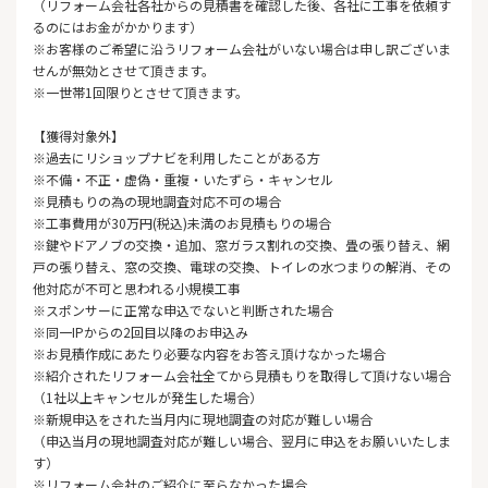
（リフォーム会社各社からの見積書を確認した後、各社に工事を依頼す
るのにはお金がかかります）
※お客様のご希望に沿うリフォーム会社がいない場合は申し訳ございま
せんが無効とさせて頂きます。
※一世帯1回限りとさせて頂きます。
【獲得対象外】
※過去にリショップナビを利用したことがある方
※不備・不正・虚偽・重複・いたずら・キャンセル
※見積もりの為の現地調査対応不可の場合
※工事費用が30万円(税込)未満のお見積もりの場合
※鍵やドアノブの交換・追加、窓ガラス割れの交換、畳の張り替え、網
戸の張り替え、窓の交換、電球の交換、トイレの水つまりの解消、その
他対応が不可と思われる小規模工事
※スポンサーに正常な申込でないと判断された場合
※同一IPからの2回目以降のお申込み
※お見積作成にあたり必要な内容をお答え頂けなかった場合
※紹介されたリフォーム会社全てから見積もりを取得して頂けない場合
（1社以上キャンセルが発生した場合）
※新規申込をされた当月内に現地調査の対応が難しい場合
（申込当月の現地調査対応が難しい場合、翌月に申込をお願いいたしま
す）
※リフォーム会社のご紹介に至らなかった場合