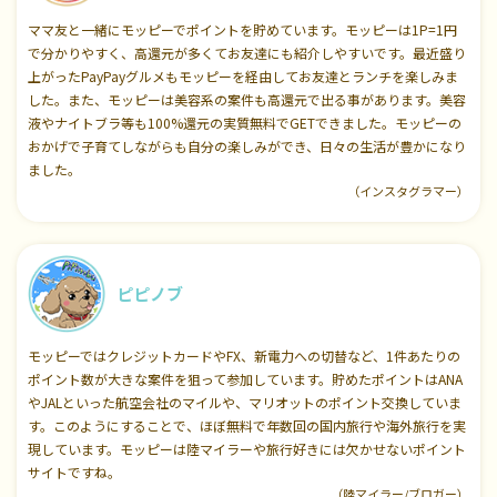
ママ友と一緒にモッピーでポイントを貯めています。モッピーは1P=1円
で分かりやすく、高還元が多くてお友達にも紹介しやすいです。最近盛り
上がったPayPayグルメもモッピーを経由してお友達とランチを楽しみま
した。また、モッピーは美容系の案件も高還元で出る事があります。美容
液やナイトブラ等も100%還元の実質無料でGETできました。モッピーの
おかげで子育てしながらも自分の楽しみができ、日々の生活が豊かになり
ました。
（インスタグラマー）
ピピノブ
モッピーではクレジットカードやFX、新電力への切替など、1件あたりの
ポイント数が大きな案件を狙って参加しています。貯めたポイントはANA
やJALといった航空会社のマイルや、マリオットのポイント交換していま
す。このようにすることで、ほぼ無料で年数回の国内旅行や海外旅行を実
現しています。モッピーは陸マイラーや旅行好きには欠かせないポイント
サイトですね。
（陸マイラー/ブロガー）