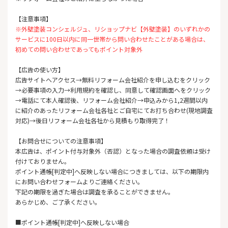
【注意事項】
※外壁塗装コンシェルジュ、リショップナビ【外壁塗装】のいずれかの
サービスに100日以内に同一世帯から問い合わせたことがある場合は、
初めての問い合わせであってもポイント対象外
【広告の使い方】
広告サイトへアクセス→無料リフォーム会社紹介を申し込むをクリック
→必要事項の入力→利用規約を確認し、同意して確認画面へをクリック
→電話にて本人確認後、リフォーム会社紹介→申込みから1,2週間以内
に紹介のあったリフォーム会社各社とご自宅にてお打ち合わせ(現地調査
対応)→後日リフォーム会社各社から見積もり取得完了！
【お問合せについての注意事項】
本広告は、ポイント付与対象外（否認）となった場合の調査依頼は受け
付けておりません。
ポイント通帳[判定中]へ反映しない場合につきましては、以下の期限内
にお問い合わせフォームよりご連絡ください。
下記の期限を過ぎた場合は調査を承ることができません。
あらかじめ、ご了承ください。
■ポイント通帳[判定中]へ反映しない場合