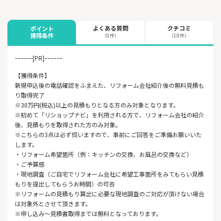
よくある質問
クチコミ
ポイント
獲得条件
（0件）
（18件）
ｰｰｰｰｰｰ[PR]ｰｰｰｰｰｰ
【獲得条件】
新規申込後の電話確認をふまえた、リフォーム会社紹介後の無料見積も
り取得完了
※30万円(税込)以上の見積もりとなる方のみ対象となります。
※初めて「リショップナビ」を利用される方で、リフォーム会社の紹介
後、見積もりを取得された方のみ対象。
※こちらの3点は必ず伺いますので、事前にご回答をご準備お願いいた
します。
・リフォーム希望箇所（例：キッチンの交換、お風呂の交換など）
・ご予算感
・現地調査（ご自宅でリフォーム会社に希望工事箇所をみてもらい見積
もりを提出してもらうお時間）の可否
※リフォームの見積もり算出に必要な現地調査のご対応が頂けない場合
は対象外とさせて頂きます。
※申し込み～見積書取得までは無料となっております。