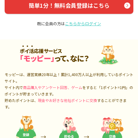
簡単1分！無料会員登録はこちら
既に会員の方は
こちらからログイン
ポイ活応援サービス
「モッピー」
って、なに？
モッピーは、運営実績20年以上！累計
1,400万人
以上が利用しているポイント
サイト。
サイト内で
商品購入やアンケート回答、ゲーム
をすると「1ポイント=1円」の
ポイントが貯まっていきます。
貯めたポイントは、
現金やお好きな他社ポイントに交換
することができま
す。