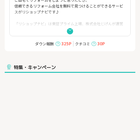
信頼できるリフォーム会社を無料で見つけることができるサービ
スがリショップナビです♪
「リショップナビ」は東証プライム上場、株式会社じげんが運営
するサービスです。
全国4,000社の優良リフォーム会社の中から専門アドバイザーがお
客様のお悩み・ご要望をお伺いした上で、
325P
30P
ダウン報酬
クチコミ
お客様にピッタリのお近くのリフォーム会社をご紹介いたしま
す。
キッチンの交換やお風呂の交換、フルリノベーションなど、
ご希望の工事内容が得意なリフォーム会社を手間なく比較検討す
特集・キャンペーン
ることができます。
▼▼▼【リショップナビ】オススメのポイント ▼▼▼
■不安・悩みを解決！リフォームアドバイザーへ無料相談可能。
■金額の不安を解決！適正価格の見積もりのみご提出。
■リフォーム会社選びの不安を解決！審査を通過した優良加盟店
のみご紹介。
■リショップナビ安心保証で万が一の場合も安心！※適用には条
件がございます。
■リショップナビからお祝い金がもらえる！
モッピー経由でもらえるポイントとは別にご成約時は工事金額に
応じて、