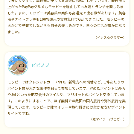
で分かりやすく、高還元が多くてお友達にも紹介しやすいです。最近盛り
上がったPayPayグルメもモッピーを経由してお友達とランチを楽しみま
した。また、モッピーは美容系の案件も高還元で出る事があります。美容
液やナイトブラ等も100%還元の実質無料でGETできました。モッピーの
おかげで子育てしながらも自分の楽しみができ、日々の生活が豊かになり
ました。
（インスタグラマー）
ピピノブ
モッピーではクレジットカードやFX、新電力への切替など、1件あたりの
ポイント数が大きな案件を狙って参加しています。貯めたポイントはANA
やJALといった航空会社のマイルや、マリオットのポイント交換していま
す。このようにすることで、ほぼ無料で年数回の国内旅行や海外旅行を実
現しています。モッピーは陸マイラーや旅行好きには欠かせないポイント
サイトですね。
（陸マイラー/ブロガー）