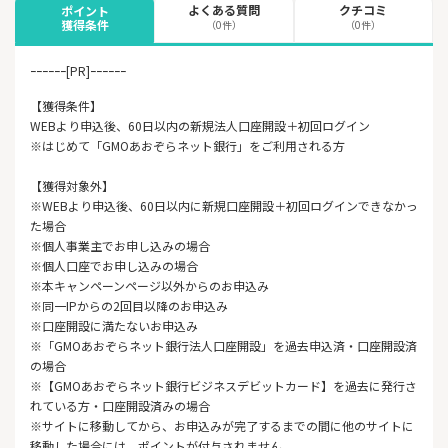
よくある質問
クチコミ
ポイント
獲得条件
（0件）
（0件）
ｰｰｰｰｰｰ[PR]ｰｰｰｰｰｰ
【獲得条件】
WEBより申込後、60日以内の新規法人口座開設＋初回ログイン
※はじめて「GMOあおぞらネット銀行」をご利用される方
【獲得対象外】
※WEBより申込後、60日以内に新規口座開設＋初回ログインできなかっ
た場合
※個人事業主でお申し込みの場合
※個人口座でお申し込みの場合
※本キャンペーンページ以外からのお申込み
※同一IPからの2回目以降のお申込み
※口座開設に満たないお申込み
※「GMOあおぞらネット銀行法人口座開設」を過去申込済・口座開設済
の場合
※【GMOあおぞらネット銀行ビジネスデビットカード】を過去に発行さ
れている方・口座開設済みの場合
※サイトに移動してから、お申込みが完了するまでの間に他のサイトに
移動した場合には、ポイントが付与されません。