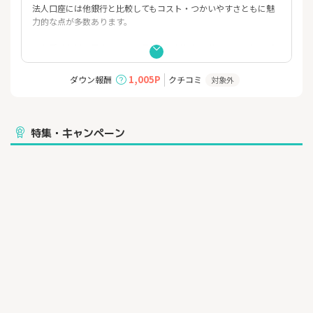
法人口座には他銀行と比較してもコスト・つかいやすさともに魅
力的な点が多数あります。
・各種手数料は最安クラス！月額利用料無料、他行あての振込手
数料は130円！
・提出書類は2つだけで、即日開設可能
1,005P
ダウン報酬
クチコミ
対象外
・開設はネットのみで完結。最短15分！
・バーチャルオフィスや携帯電話でも開設可能
・Payeasy（ペイジー）に対応済み。納税や社会保険の納付がネッ
トで完結！
特集・キャンペーン
少しでも気になった方は一度詳細を確認してみてください！