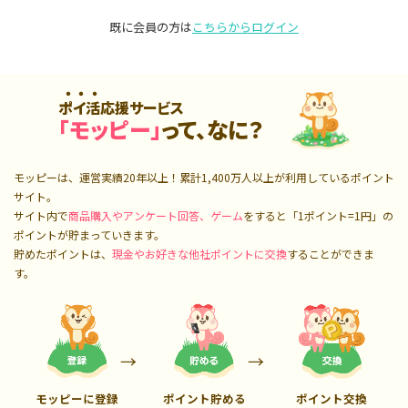
既に会員の方は
こちらからログイン
ポイ活応援サービス
「モッピー」
って、なに？
モッピーは、運営実績20年以上！累計
1,400万人
以上が利用しているポイント
サイト。
サイト内で
商品購入やアンケート回答、ゲーム
をすると「1ポイント=1円」の
ポイントが貯まっていきます。
貯めたポイントは、
現金やお好きな他社ポイントに交換
することができま
す。
モッピーに登録
ポイント貯める
ポイント交換