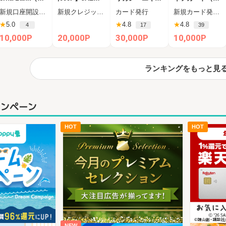
ルタナバンク）
ード CLUB-Aゴ
プレス・ビジネ
用）
新規口座開設申込後、45日以内に1万円以上の投資
新規クレジットカード発行
カード発行
新規カード発行+ショッピング利用（カード受取必須）
1万円投資完了
ールドカード/C
ス・ゴールド・
★
5.0
★
4.8
★
4.8
4
17
39
LUB-Aカード（
カード
VISA）
10,000P
20,000P
30,000P
10,000P
ランキングをもっと見
ャンペーン
HOT
HOT
NEW