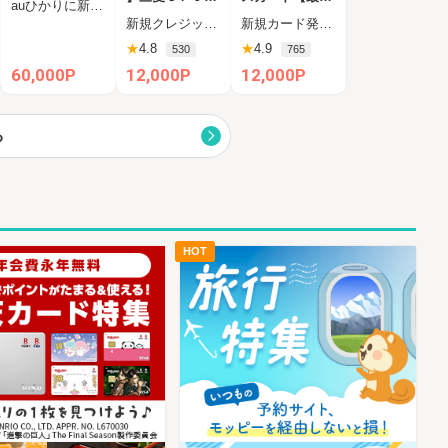
auひかりに新規お申し込みし、半年以内に開通完了された方
ード【最大42,0
4日付与】
新規クレジットカード発行完了（カード受取必須）
新規カード発行完了
00円相当】
★
4.8
★
4.9
530
765
60,000P
12,000P
12,000P
る
HOT