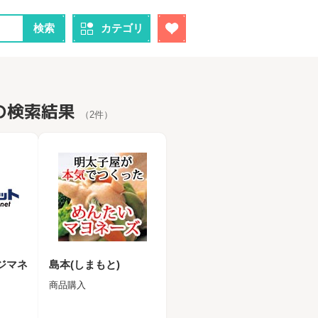
検索
カテゴリ
"の検索結果
（2件）
コジマネ
島本(しまもと)
商品購入