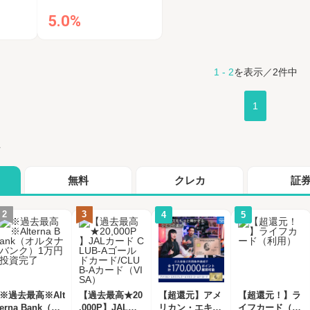
5.0%
1 - 2
を表示／2件中
1
グ
無料
クレカ
証
2
3
4
5
※過去最高※Alt
【過去最高★20
【超還元】アメ
【超還元！】ラ
erna Bank（オ
,000P】JALカ
リカン・エキス
イフカード（利