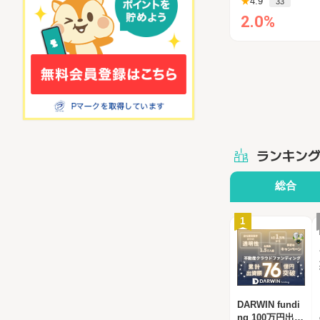
★
4.9
33
2.0%
ランキン
総合
1
DARWIN fundi
ng 100万円出資