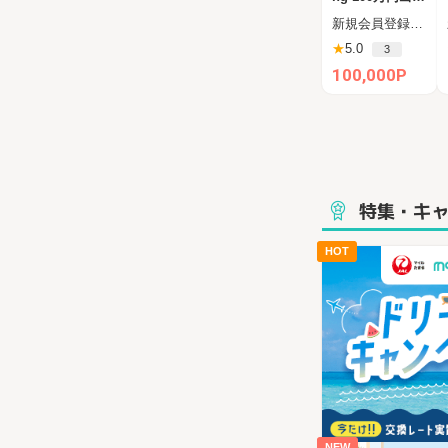
完了（ダーウィ
新規会員登録後、60日以内の新規投資完了（一括100万円）
ンファンディン
★
5.0
3
グ）
100,000P
特集・キ
HOT
NEW