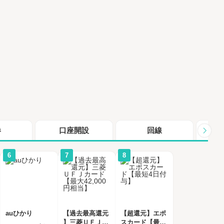
券
口座開設
回線
シ
6
7
8
auひかり
【過去最高還元
【超還元】エポ
】三菱ＵＦＪカ
スカード【最短