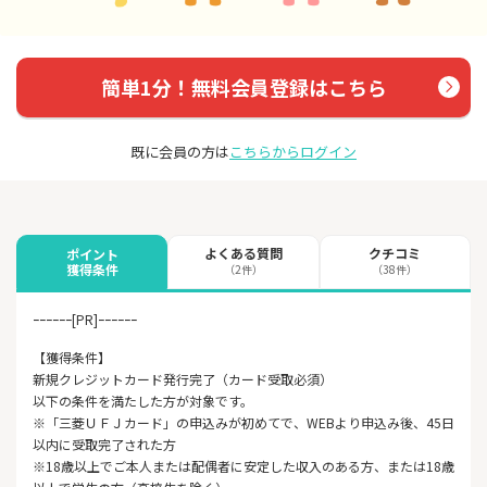
簡単1分！無料会員登録はこちら
既に会員の方は
こちらからログイン
よくある質問
クチコミ
ポイント
獲得条件
（2件）
（38件）
ｰｰｰｰｰｰ[PR]ｰｰｰｰｰｰ
【獲得条件】
新規クレジットカード発行完了（カード受取必須）
以下の条件を満たした方が対象です。
※「三菱ＵＦＪカード」の申込みが初めてで、WEBより申込み後、45日
以内に受取完了された方
※18歳以上でご本人または配偶者に安定した収入のある方、または18歳