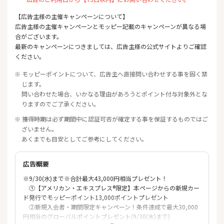
【広告主様の主催キャンペーンについて】
広告主様の主催キャンペーンとモッピー記載のキャンペーンが異なる場
合がございます。
最新のキャンペーンにつきましては、広告主様の公式サイトよりご確認
ください。
※ モッピーポイントについて、広告主へ直接問い合わせする事を固く禁
じます。
問い合わせた場合、いかなる理由があろうとポイント付与対象外とな
りますのでご了承ください。
※ 獲得時期は必ず期間中に認証可否が確定する事を保証するものではご
ざいません。
あくまでも目安としてご参考にしてください。
広告概要
※9/30(水)まで※合計最大43,000円相当プレゼント！
①【アメリカン・エキスプレス®限定】本ページからの新規カー
ド発行でモッピーポイント13,000ポイントプレゼント
②新規入会者・期間限定キャンペーン！条件達成で最大30,000
円相当のグローバルポイントプレゼント(9/30(水)まで)