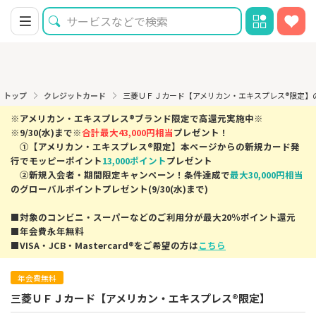
トップ
クレジットカード
三菱ＵＦＪカード【アメリカン・エキスプレス®限定】
※アメリカン・エキスプレス®ブランド限定で高還元実施中※
※9/30(水)まで※
合計最大43,000円相当
プレゼント！
①【アメリカン・エキスプレス®限定】本ページからの新規カード発
行でモッピーポイント
13,000ポイント
プレゼント
②新規入会者・期間限定キャンペーン！条件達成で
最大30,000円相当
のグローバルポイントプレゼント(9/30(水)まで)
■対象のコンビニ・スーパーなどのご利用分が最大20％ポイント還元
■年会費永年無料
■VISA・JCB・Mastercard®をご希望の方は
こちら
年会費無料
三菱ＵＦＪカード【アメリカン・エキスプレス®限定】