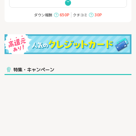
ちゃんとおトクな、頼れる一枚。
【年会費永年無料】の三菱ＵＦＪカード
650P
30P
ダウン報酬
クチコミ
■対象のコンビニ・スーパー・飲食店など（*1）のご利用分がだ
れでも7%ポイント還元。さらに、条件達成で最大20%ポイント還
元！（*2）
■新規入会者・期間限定キャンペーン！条件達成で最大30,000円
相当のグローバルポイントプレゼント！
└新規入会特典で10,000円相当のグローバルポイントプレゼン
ト（*3）
└期間限定！新規ご入会＋条件達成で対象店舗でのご利用分が
特集・キャンペーン
一定期間7%→20%に還元率UP！最大20,000円相当のグローバル
ポイントプレゼント（*4）
■たまったポイントが使いやすい！「グローバルポイント Walle
t」アプリにチャージしてスマホタッチ決済やネットショッピング
に！
▼対象店舗の例
セブン-イレブン、スシロー、松屋、松のや、マイカリー食堂、ゼ
ッテリア、アカチャンホンポ（Online Shopのみ）、カーブス、サ
ンリブ、近商ストア、ハーベス、東武ストア、ヤマナカ、フラン
テ、フランテロゼなど