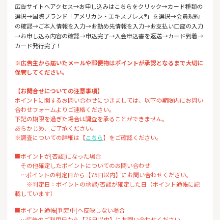
広告サイトへアクセス→お申し込みはこちらをクリック→カード種類の
選択→国際ブランド「アメリカン・エキスプレス®」を選択→会員規約
の確認→ご本人情報を入力→お勤め先情報を入力→お支払い口座の入力
→お申し込み内容の確認→申込完了→入会申込書を返送→カード到着→
カード発行完了！
※広告主から届いたメールや郵便物はポイントが承認となるまで大切に
保管してください。
【お問合せについての注意事項】
ポイントに関するお問い合わせにつきましては、以下の期限内にお問い
合わせフォームよりご連絡ください。
下記の期限を過ぎた場合は調査を承ることができません。
あらかじめ、ご了承ください。
※調査についての詳細は【
こちら
】をご確認ください。
■ポイントが[否認]になった場合
その他確定したポイントについてのお問い合わせ
…ポイントの判定日から【75日以内】にお問い合わせください。
※判定日：ポイントの承認/否認が確定した日（ポイント通帳に記
載しています）
■ポイント通帳[判定中]へ反映しない場合
…広告のご利用日から【75日以内】にお問い合わせください。