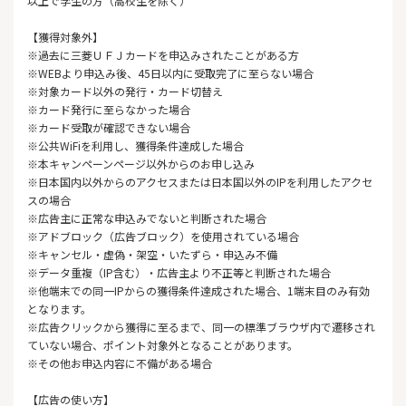
以上で学生の方（高校生を除く）
【獲得対象外】
※過去に三菱ＵＦＪカードを申込みされたことがある方
※WEBより申込み後、45日以内に受取完了に至らない場合
※対象カード以外の発行・カード切替え
※カード発行に至らなかった場合
※カード受取が確認できない場合
※公共WiFiを利用し、獲得条件達成した場合
※本キャンペーンページ以外からのお申し込み
※日本国内以外からのアクセスまたは日本国以外のIPを利用したアクセ
スの場合
※広告主に正常な申込みでないと判断された場合
※アドブロック（広告ブロック）を使用されている場合
※キャンセル・虚偽・架空・いたずら・申込み不備
※データ重複（IP含む）・広告主より不正等と判断された場合
※他端末での同一IPからの獲得条件達成された場合、1端末目のみ有効
となります。
※広告クリックから獲得に至るまで、同一の標準ブラウザ内で遷移され
ていない場合、ポイント対象外となることがあります。
※その他お申込内容に不備がある場合
【広告の使い方】