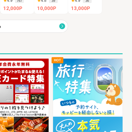
★
4.9
★
4.8
★
4.9
767
39
36
12,000P
10,000P
13,000P
る
HOT