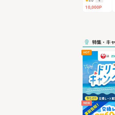
★
5.0
4
10,000P
特集・キ
HOT
NEW