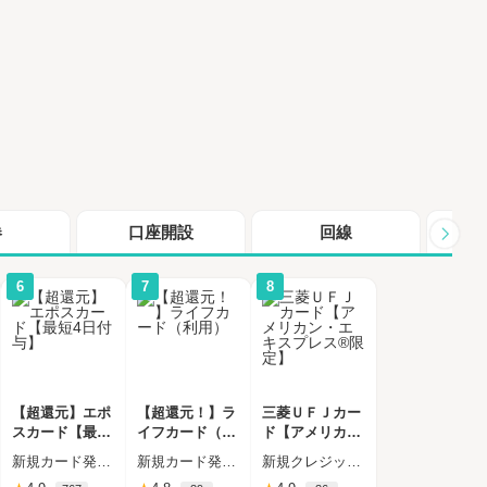
券
口座開設
回線
シ
6
7
8
【超還元】エポ
【超還元！】ラ
三菱ＵＦＪカー
スカード【最短
イフカード（利
ド【アメリカン
4日付与】
用）
・エキスプレス
新規カード発行完了
新規カード発行+ショッピング利用（カード受取必須）
新規クレジットカード発行（カード受取必須）
®限定】