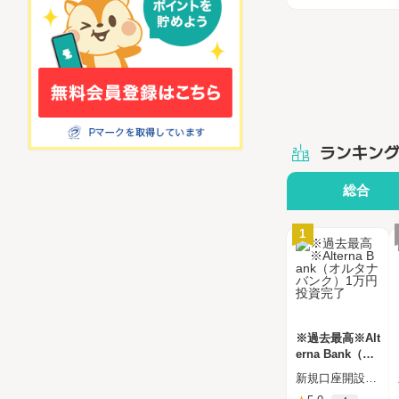
ランキン
総合
1
※過去最高※Alt
erna Bank（オ
ルタナバンク）
新規口座開設申込後、45日以内に1万円以上の投資
1万円投資完了