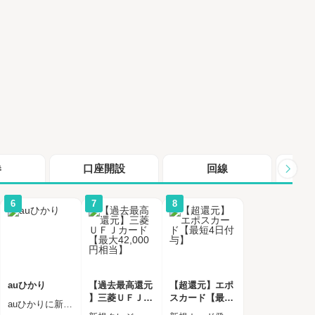
券
口座開設
回線
シ
6
7
8
auひかり
【過去最高還元
【超還元】エポ
】三菱ＵＦＪカ
スカード【最短
auひかりに新規お申し込みし、半年以内に開通完了された方
ード【最大42,0
4日付与】