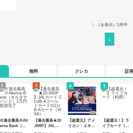
1 - 1
を表示／1件中
1
グ
無料
クレカ
証
2
3
4
5
※過去最高※Alt
【過去最高★20
【超還元】アメ
【超還元！】ラ
erna Bank（オ
,000P】JALカ
リカン・エキス
イフカード（利
ルタナバンク）
ード CLUB-Aゴ
プレス・ビジネ
用）