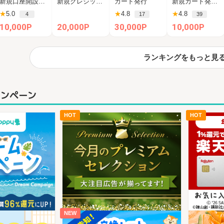
新規口座開設申込後、45日以内に1万円以上の投資
新規クレジットカード発行
カード発行
新規カード発行+ショッピング利用（カード受取必須）
1万円投資完了
ールドカード/C
ス・ゴールド・
★
5.0
★
4.8
★
4.8
4
17
39
LUB-Aカード（
カード
VISA）
10,000P
20,000P
30,000P
10,000P
ランキングをもっと見
ャンペーン
HOT
HOT
NEW