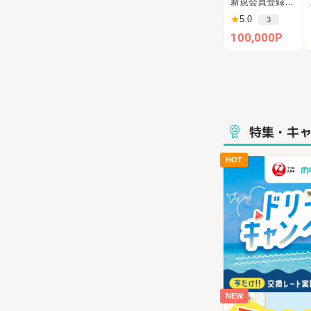
新規会員登録後、60日以内の新規投資完了（一括100万円）
ンファンディン
★
5.0
3
グ）
100,000P
特集・キ
HOT
NEW