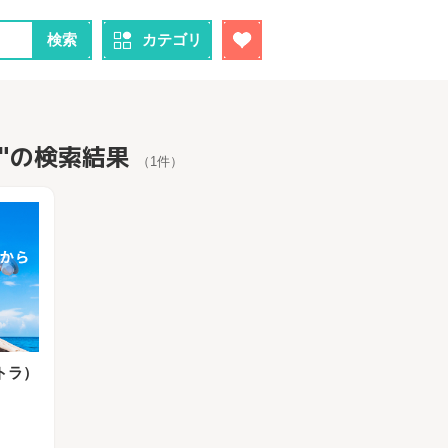
検索
カテゴリ
A "の検索結果
（1件）
ルトラ）