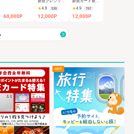
新規クレジットカード発行完了（カード受取必須）
新規カード発行完了
00円相当】
★
4.8
★
4.9
530
767
60,000P
12,000P
12,000P
る
HOT