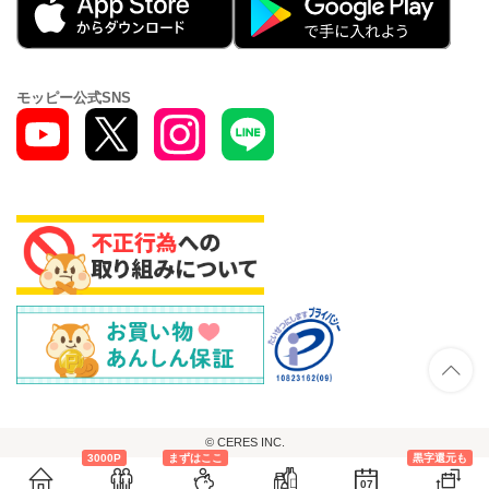
モッピー公式SNS
© CERES INC.
3000P
まずはここ
黒字還元も
07