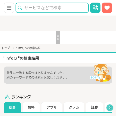
トップ
" infoQ "の検索結果
" infoQ "の検索結果
条件に一致する広告はありませんでした。
別のキーワードでの検索もお試しください。
ランキング
総合
無料
アプリ
クレカ
証券
口