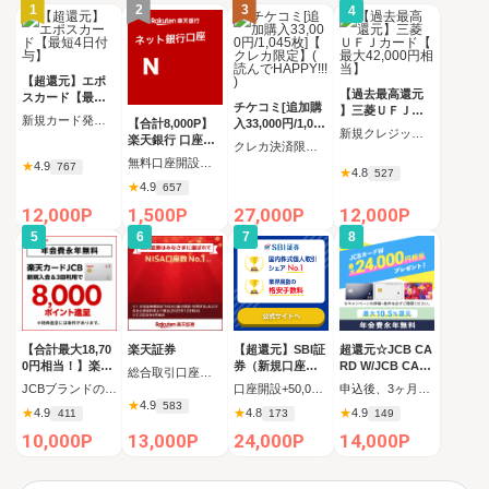
1
2
3
4
【超還元】エポ
【過去最高還元
スカード【最短4
チケコミ[追加購
】三菱ＵＦＪカ
日付与】
新規カード発行完了
【合計8,000P】
入33,000円/1,045
ード【最大42,00
新規クレジットカード発行完了（カード受取必須）
楽天銀行 口座開
枚]【クレカ限定
0円相当】
クレカ決済限定 追加購入コース 1,045枚（33,000円）の購入
設
】(読んでHAPPY
無料口座開設後、初回ログイン
★
4.9
767
★
4.8
!!!)
527
★
4.9
657
12,000P
1,500P
27,000P
12,000P
5
6
7
8
【合計最大18,70
楽天証券
【超還元】SBI証
超還元☆JCB CA
0円相当！】楽天
券（新規口座開
RD W/JCB CAR
総合取引口座開設完了後、 30日以内に楽天証券口座へ5万円以上の入金完了
カード【JCBキ
設+50,000円以上
D W plus L(39歳
JCBブランドの申し込み 新規カード発行(カード到着必須)
口座開設+50,000円入金（SBIハイブリッド預金へ振替）
申込後、3ヶ月以内の新規カード発行
ャンペーン実施
入金）
以下限定)
★
4.9
583
★
4.9
★
4.8
★
4.9
411
173
149
中】
10,000P
13,000P
24,000P
14,000P