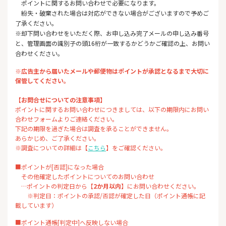
ポイントに関するお問い合わせで必要になります。
紛失・破棄された場合は対応ができない場合がございますので予めご
了承ください。
※却下問い合わせをいただく際、お申し込み完了メールの申し込み番号
と、管理画面の識別子の頭16桁が一致するかどうかご確認の上、お問い
合わせください。
※広告主から届いたメールや郵便物はポイントが承認となるまで大切に
保管してください。
【お問合せについての注意事項】
ポイントに関するお問い合わせにつきましては、以下の期限内にお問い
合わせフォームよりご連絡ください。
下記の期限を過ぎた場合は調査を承ることができません。
あらかじめ、ご了承ください。
※調査についての詳細は【
こちら
】をご確認ください。
■ポイントが[否認]になった場合
その他確定したポイントについてのお問い合わせ
…ポイントの判定日から【
2か月以内
】にお問い合わせください。
※判定日：ポイントの承認/否認が確定した日（ポイント通帳に記
載しています）
■ポイント通帳[判定中]へ反映しない場合