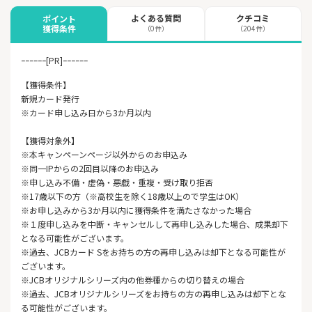
よくある質問
クチコミ
ポイント
獲得条件
（0件）
（204件）
ｰｰｰｰｰｰ[PR]ｰｰｰｰｰｰ
【獲得条件】
新規カード発行
※カード申し込み日から3か月以内
【獲得対象外】
※本キャンペーンページ以外からのお申込み
※同一IPからの2回目以降のお申込み
※申し込み不備・虚偽・悪戯・重複・受け取り拒否
※17歳以下の方（※高校生を除く18歳以上ので学生はOK）
※お申し込みから3か月以内に獲得条件を満たさなかった場合
※１度申し込みを中断・キャンセルして再申し込みした場合、成果却下
となる可能性がございます。
※過去、JCBカード Sをお持ちの方の再申し込みは却下となる可能性が
ございます。
※JCBオリジナルシリーズ内の他券種からの切り替えの場合
※過去、JCBオリジナルシリーズをお持ちの方の再申し込みは却下とな
る可能性がございます。