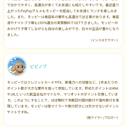
で分かりやすく、高還元が多くてお友達にも紹介しやすいです。最近盛り
上がったPayPayグルメもモッピーを経由してお友達とランチを楽しみま
した。また、モッピーは美容系の案件も高還元で出る事があります。美容
液やナイトブラ等も100%還元の実質無料でGETできました。モッピーの
おかげで子育てしながらも自分の楽しみができ、日々の生活が豊かになり
ました。
（インスタグラマー）
ピピノブ
モッピーではクレジットカードやFX、新電力への切替など、1件あたりの
ポイント数が大きな案件を狙って参加しています。貯めたポイントはANA
やJALといった航空会社のマイルや、マリオットのポイント交換していま
す。このようにすることで、ほぼ無料で年数回の国内旅行や海外旅行を実
現しています。モッピーは陸マイラーや旅行好きには欠かせないポイント
サイトですね。
（陸マイラー/ブロガー）