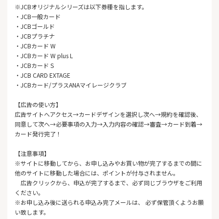
※JCBオリジナルシリーズは以下券種を指します。
・JCB一般カード
・JCBゴールド
・JCBプラチナ
・JCBカード W
・JCBカード W plus L
・JCBカード S
・JCB CARD EXTAGE
・JCBカード/プラスANAマイレージクラブ
【広告の使い方】
広告サイトへアクセス→カードデザインを選択し次へ→規約を確認後、
同意して次へ→必要事項の入力→入力内容の確認→審査→カード到着→
カード発行完了！
【注意事項】
※サイトに移動してから、お申し込みやお買い物が完了するまでの間に
他のサイトに移動した場合には、ポイントが付与されません。
広告クリックから、申込が完了するまで、必ず同じブラウザをご利用
ください。
※お申し込み後に送られる申込み完了メールは、 必ず保管頂くようお願
い致します。