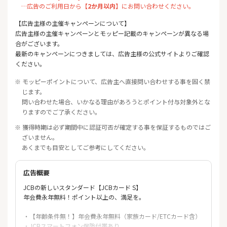
…広告のご利用日から【
2か月以内
】にお問い合わせください。
【広告主様の主催キャンペーンについて】
広告主様の主催キャンペーンとモッピー記載のキャンペーンが異なる場
合がございます。
最新のキャンペーンにつきましては、広告主様の公式サイトよりご確認
ください。
※ モッピーポイントについて、広告主へ直接問い合わせする事を固く禁
じます。
問い合わせた場合、いかなる理由があろうとポイント付与対象外とな
りますのでご了承ください。
※ 獲得時期は必ず期間中に認証可否が確定する事を保証するものではご
ざいません。
あくまでも目安としてご参考にしてください。
広告概要
JCBの新しいスタンダード【JCBカード S】
年会費永年無料！ポイント以上の、満足を。
・【年齢条件無！】年会費永年無料（家族カード/ETCカード含）
・JCBスマートフォン保険付帯あり