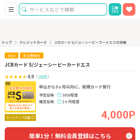
トップ
クレジットカード
JCBカード S/ジェーシービーカードエスの詳細
NEW
年会費無料
JCBカード S/ジェーシービーカードエス
4.9
（
204件
）
申込から3ヶ月以内に、新規カード発行
予定反映
30分程度
確定反映
2ヶ月程度
4,000P
ランクアップ対象
簡単1分！無料会員登録はこちら