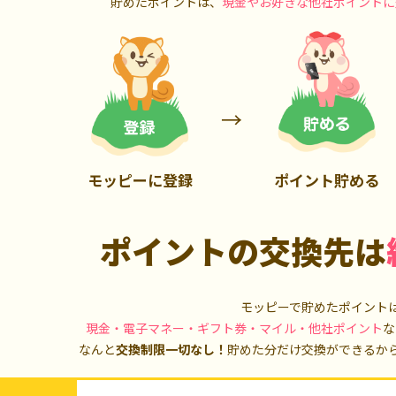
貯めたポイントは、
現金やお好きな他社ポイントに
2,500P
400P
モッピーに登録
ポイント貯める
ポイントの交換先は
モッピーで貯めたポイント
現金・電子マネー・ギフト券・マイル・他社ポイント
な
なんと
交換制限一切なし！
貯めた分だけ交換ができるか