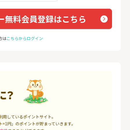
座開設
(新規
18,000P
1,500P
ー無料会員登録はこちら
4
4
eスマート証券（旧
※合計最大81,800円相当※
NUR
ム証券）
【三井住友銀行】Olive口座
ョン）
開設
16,000P
4,400P
方は
こちらからログイン
5
5
口座開設】
【超還元】SBI証券(新規総
カシモ
合口座開設+NISA口座開設)
ス）
1,500P
7,500P
6
6
IX TRADER（マ
松井証券【口座開設】
GMO
トレーダー）」
O光ア
12,000P
1,500P
に？
7
7
定拠出年金 iDeC
Coincheck（コインチェッ
AiR-
ク）販売所で10万円以上の
）
新規購入
6,000P
8,500P
利用しているポイントサイト。
8
8
証券 iDeCo
SBI証券 確定拠出年金 iDeC
グロー
ト=1円」のポイントが貯まっていきます。
o