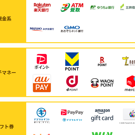
現金系
子マネー
フト券