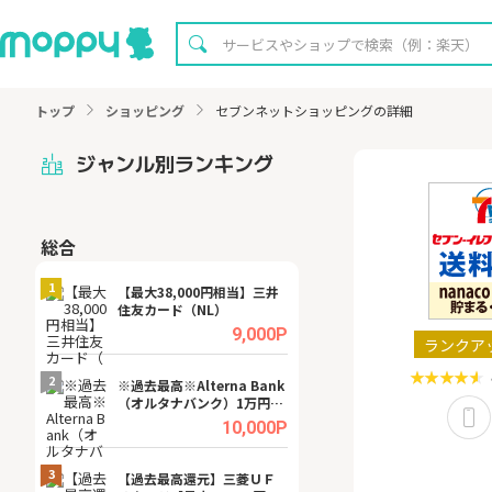
トップ
ショッピング
セブンネットショッピングの詳細
ジャンル別ランキング
総合
無料
1
1
【最大38,000円相当】三井
※還元UP※ヴィ
住友カード（NL）
ーカー【女性のた
ターサイト】
.0%
9,000P
ランクア
2
2
宿予
※過去最高※Alterna Bank
【8/16まで超還元
（オルタナバンク）1万円投
XT[31日間無料お
資完了
.0%
10,000P
3
3
a（
【過去最高還元】三菱ＵＦ
【リピートOK】I