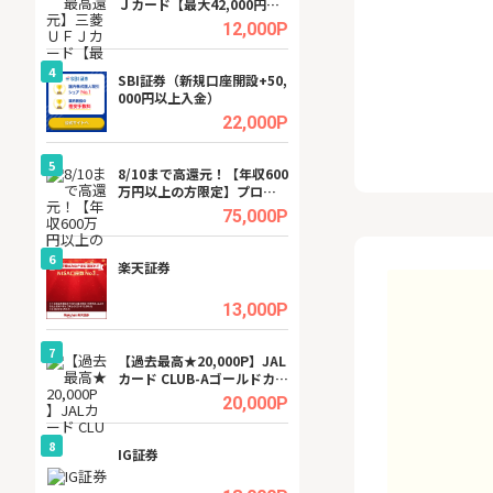
Ｊカード【最大42,000円相
ビジネスツール導
当】
高還元中※
.5%
12,000P
4
4
SBI証券（新規口座開設+50,
Cievo(シエボ)
000円以上入金）
.0%
22,000P
5
5
ング
8/10まで高還元！【年収600
GFS無料特別講座
万円以上の方限定】プロパ
聴）
ティエージェントの不動産
.5%
75,000P
投資WEB面談
6
6
行）
楽天証券
【無料即P】dア
【31日間無料】
.0%
13,000P
7
7
tel
【過去最高★20,000P】JAL
【無料アンケート
カード CLUB-Aゴールドカー
15歳〜29歳のみ
ド/CLUB-Aカード（VISA）
ンサイト
.0%
20,000P
8
8
ワクワ
IG証券
【還元UP中】Fun
ャ
ンズ)【無料投資