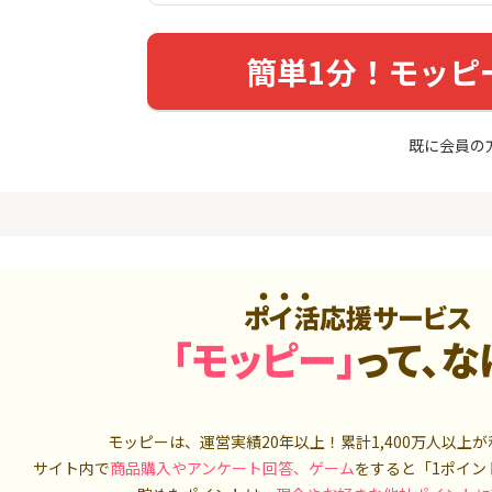
入診断※
（利用）
5,000P
10,000P
簡単1分！モッピ
4
4
【過去最高★20,000P】JAL
三菱UFJ 
カード CLUB-Aゴールドカー
：auカブコ
ド/CLUB-Aカード（VISA）
8,000P
20,000P
既に会員の
5
5
（動画視
【超還元】エポスカード【
松井証券【
最短4日付与】
900P
12,000P
6
6
ニメストア
【合計最大18,700円相当！
JFX「MATR
】楽天カード【JCBキャンペ
トリックス
ーン実施中】
ポイ活応援サービス
800P
10,000P
「モッピー」
って、な
7
7
3回回答（
【8/9まで13,000P】三井住
SBI証券 確
）】楽天イ
友カード ゴールド（NL）
o
700P
13,000P
モッピーは、運営実績20年以上！累計
1,400万人
以上が
8
8
ds(ファ
dカード REG
【高還元】楽天
サイト内で
商品購入やアンケート回答、ゲーム
をすると「1ポイン
家登録】