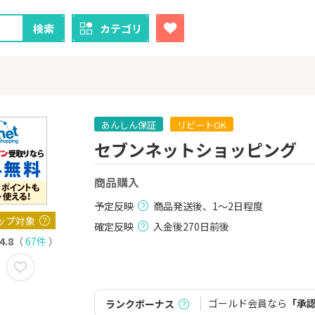
検索
カテゴリ
あんしん保証
リピートOK
セブンネットショッピング
クレカ
証券
商品購入
1
1
ーナスウォ
【最大38,000円相当】三井
楽天証券
めのモニ
住友カード（NL）
予定反映
商品発送後、1～2日程度
14,000P
9,000P
ップ対象
確定反映
入金後270日前後
4.8
（
67件
）
2
2
！】U-NE
【過去最高還元】三菱ＵＦ
SBI証券（新
試し]
Ｊカード【最大42,000円相
000円以上
当】
2,000P
12,000P
ゴールド会員なら
「承
ランクボーナス
3
3
Tトレンド
【超還元！】ライフカード
IG証券