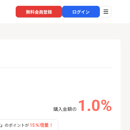
無料会員登録
ログイン
口座開設
回線
1
1
※過去最高※Alterna Bank
ソフト
（オルタナバンク）1万円投
nk Li
資完了
13,000P
10,000P
1.0%
2
2
規口座開設+50,
SBI新生銀行「口座開設」
auひ
入金）
購入金額の
22,000P
1,500P
認」
のポイントが
15％増量！
3
3
【合計8,000P】楽天銀行 口
GMO