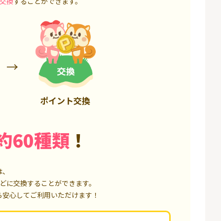
交換
することができます。
3,200P
6,000P
ポイント交換
約60種類
！
は、
どに交換することができます。
ら安心してご利用いただけます！