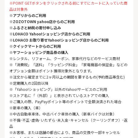
※POINT GETボタンをクリックされる前にすでにカートに入っていた商
品は対象外
※アプリからのご利用
※ZOZOTOWN yahoo店
からのご利用
※ふるさと納税の寄付申し込み
※LOHACO Yahoo!ショッピング店からのご利用
※LOHACO お取り寄せYahoo!ショッピング店からのご利用
※クイックマートからのご利用
※ヤフーショッピング商品券の購入
※レンタル、リフォーム、クーポン、家事代行などのサービス商材
※「消費税」「送料」「ラッピング料金」「家電機器の保証金」などの
オプション金額はポイント獲得対象外となります。
※注文から確定までに2ヶ月以上の期間を要するもの(予約商品等含む)
※定期購入の2回目以降
※「Yahoo!ショッピング」以外のYahoo!サービスのご利用
※ストア名に「（外部）」と表示されているストアでの購入
※ご購入の際、PayPayポイント等のポイントで全額決済された場合
※新車の購入（車）
※中古自動車車体、中古バイク車体の購入（新車バイクは対象）
※不備･不正･虚偽･いたずら･未入金･キャンセル（クーリングオフ）･返
品
※お客様、または店舗の都合により、商品の交換や一部キャンセル