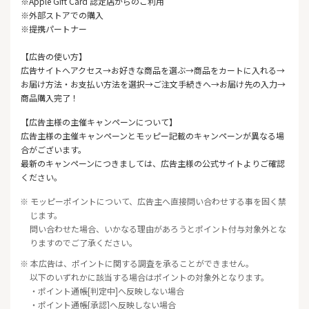
※Apple Gift Card 認定店からのご利用
※外部ストアでの購入
※提携パートナー
【広告の使い方】
広告サイトへアクセス→お好きな商品を選ぶ→商品をカートに入れる→
お届け方法・お支払い方法を選択→ご注文手続きへ→お届け先の入力→
商品購入完了！
【広告主様の主催キャンペーンについて】
広告主様の主催キャンペーンとモッピー記載のキャンペーンが異なる場
合がございます。
最新のキャンペーンにつきましては、広告主様の公式サイトよりご確認
ください。
※ モッピーポイントについて、広告主へ直接問い合わせする事を固く禁
じます。
問い合わせた場合、いかなる理由があろうとポイント付与対象外とな
りますのでご了承ください。
※ 本広告は、ポイントに関する調査を承ることができません。
以下のいずれかに該当する場合はポイントの対象外となります。
・ポイント通帳[判定中]へ反映しない場合
・ポイント通帳[承認]へ反映しない場合