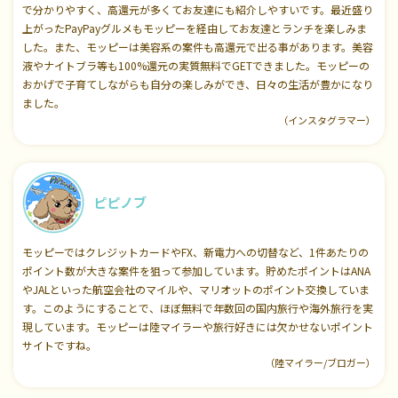
で分かりやすく、高還元が多くてお友達にも紹介しやすいです。最近盛り
上がったPayPayグルメもモッピーを経由してお友達とランチを楽しみま
した。また、モッピーは美容系の案件も高還元で出る事があります。美容
液やナイトブラ等も100%還元の実質無料でGETできました。モッピーの
おかげで子育てしながらも自分の楽しみができ、日々の生活が豊かになり
ました。
（インスタグラマー）
ピピノブ
モッピーではクレジットカードやFX、新電力への切替など、1件あたりの
ポイント数が大きな案件を狙って参加しています。貯めたポイントはANA
やJALといった航空会社のマイルや、マリオットのポイント交換していま
す。このようにすることで、ほぼ無料で年数回の国内旅行や海外旅行を実
現しています。モッピーは陸マイラーや旅行好きには欠かせないポイント
サイトですね。
（陸マイラー/ブロガー）