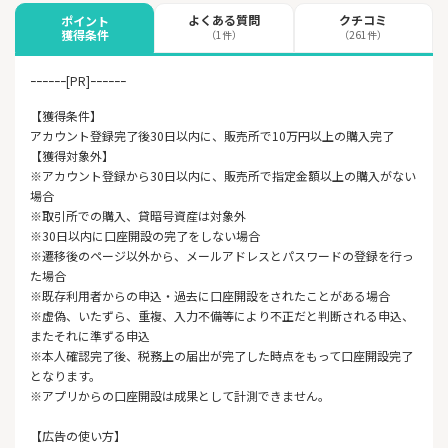
よくある質問
クチコミ
ポイント
獲得条件
（1件）
（261件）
ｰｰｰｰｰｰ[PR]ｰｰｰｰｰｰ
【獲得条件】
アカウント登録完了後30日以内に、販売所で10万円以上の購入完了
【獲得対象外】
※アカウント登録から30日以内に、販売所で指定金額以上の購入がない
場合
※取引所での購入、貸暗号資産は対象外
※30日以内に口座開設の完了をしない場合
※遷移後のページ以外から、メールアドレスとパスワードの登録を行っ
た場合
※既存利用者からの申込・過去に口座開設をされたことがある場合
※虚偽、いたずら、重複、入力不備等により不正だと判断される申込、
またそれに準ずる申込
※本人確認完了後、税務上の届出が完了した時点をもって口座開設完了
となります。
※アプリからの口座開設は成果として計測できません。
【広告の使い方】