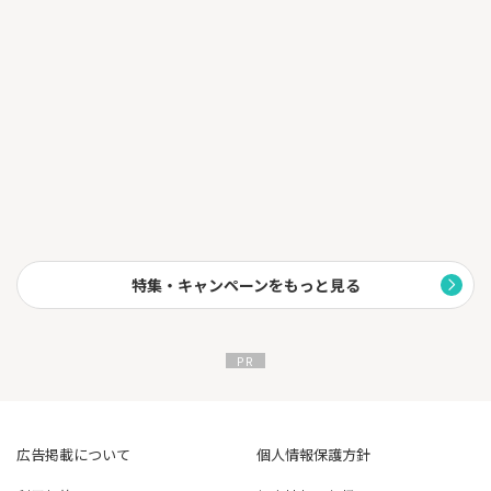
◆取り扱い通貨数国内最大級（※2022年5月金融庁暗号資産交
換
業者登録対象、自社調べ）
Ｌ全取扱通貨で500円から購入可能！
◆PC機能も充実
Ｌ取引所ならBTCの取引手数料無料！
◆ビットコイン現物取引高2ヶ月連続「国内No.1」を獲得
※国内暗号資産交換業者の取引所における2022年7月および8
月の
月次取引高（現物取引が可能な市場のみ） 自社調べ
◆東証プライム上場のマネックスグループ傘下で、徹底したセキ
特集・キャンペーンをもっと見る
ュ
リティ体制を構築
Ｌ金融系システムセキュリティ対応、サイバー攻撃や情報漏え
い等
のサイバーセキュリティ対応に知見のある専門家協力のも
と、
インターネットを通じた標的型攻撃の被害を避けるため、ネット
ワ
ーク分離強化等のシステム再構築を行い、全通貨のコールドウ
ォレ
ット対応を完了
広告掲載について
個人情報保護方針
◆さまざまな日本円の入金方法
Ｌ入金は銀行振込、コンビニ入金、クイック（Pay-easy）
入金