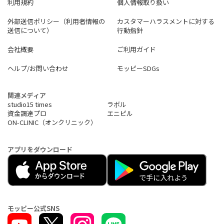
利用規約
個人情報取り扱い
が選択可能
Ｌクイック入金では金融機関の営業時間にかかわらず、24時間3
外部送信ポリシー（利用者情報の
カスタマーハラスメントに対する
65日決済
送信について）
行動指針
◆ビットコインの積立投資
会社概要
ご利用ガイド
https://coincheck.com/ja/reser
ves_lp
ヘルプ/お問い合わせ
モッピーSDGs
◆仮想通貨を貸して有効活用
Ｌ貸仮想通貨サービスで、一定期間貸付を行うだけで、所定の
利用
料を付与
関連メディア
studio15 times
ラボル
◆電気代／ガス代の支払いでビットコインをもらえる
資金調達プロ
エニピル
Ｌ公共料金の支払いでビットコインをもらえるCoincheck
でん
ON-CLINIC（オンクリニック）
き／Coincheckガスを提供
◆ポイントを仮想通貨に交換
アプリをダウンロード
Ｌマネックス証券のマネックスポイントから、BTC・XRP・E
TH
への交換が可能
◆最新の取り扱い通貨
https://coincheck.com/ja/artic
le/336
モッピー公式SNS