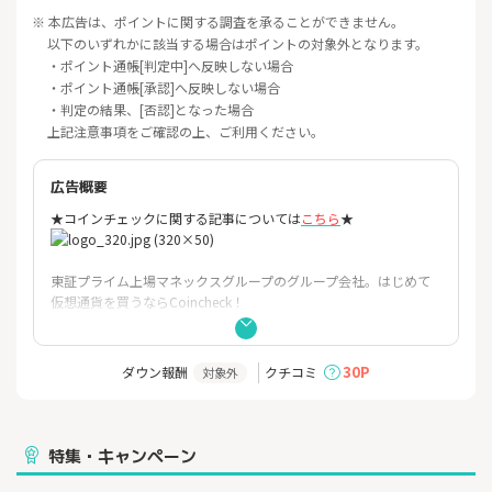
※ 本広告は、ポイントに関する調査を承ることができません。
以下のいずれかに該当する場合はポイントの対象外となります。
・ポイント通帳[判定中]へ反映しない場合
・ポイント通帳[承認]へ反映しない場合
・判定の結果、[否認]となった場合
上記注意事項をご確認の上、ご利用ください。
広告概要
★コインチェックに関する記事については
こちら
★
東証プライム上場マネックスグループのグループ会社。はじめて
仮
想通貨を買うならCoincheck！
アプリダウンロード数No.1！（データ協力：AppTweak
）金融庁
登録済の暗号資産取引換業者。
30P
ダウン報酬
クチコミ
対象外
===Coincheckが選ばれる理由===
◆6年連続アプリダウンロード数No.1※
Ｌ仮想通貨アプリ、国内最大級の700万DLを突破！
特集・キャンペーン
※ 対象：国内の暗号資産取引アプリ、期間：2019年～2024年
、
データ協力：AppTweak