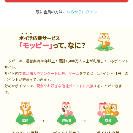
既に会員の方は
こちらからログイン
ポイ活応援サービス
「モッピー」
って、なに？
モッピーは、運営実績20年以上！累計
1,400万人
以上が利用しているポイント
サイト。
サイト内で
商品購入やアンケート回答、ゲーム
をすると「1ポイント=1円」の
ポイントが貯まっていきます。
貯めたポイントは、
現金やお好きな他社ポイントに交換
することができま
す。
モッピーに登録
ポイント貯める
ポイント交換