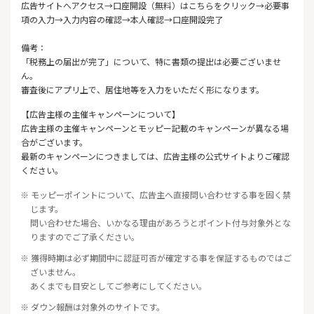
広告サイトへアクセス→口座開設（無料）はこちらをクリック→必要事
項の入力→入力内容の確認→本人確認→口座開設完了
備考：
「税務上の届出が完了」について、特に書類の提出は必要ございませ
ん。
審査後にアプリ上で、居住地等を入力をいただく形になります。
【広告主様の主催キャンペーンについて】
広告主様の主催キャンペーンとモッピー記載のキャンペーンが異なる場
合がございます。
最新のキャンペーンにつきましては、広告主様の公式サイトよりご確認
ください。
※ モッピーポイントについて、広告主へ直接問い合わせする事を固く禁
じます。
問い合わせた場合、いかなる理由があろうとポイント付与対象外とな
りますのでご了承ください。
※ 獲得時期は必ず期間中に認証可否が確定する事を保証するものではご
ざいません。
あくまでも目安としてご参考にしてください。
※ ダウン報酬は対象外のサイトです。