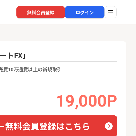
無料会員登録
ログイン
ートFX」
口座開設
回線
売買10万通貨以上の新規取引
1
1
BI証券（新規口
※過去最高※Alterna Bank
auひ
000円以上入金）
（オルタナバンク）1万円投
資完了
24,000P
10,000P
19,000P
2
2
eスマート証券（旧
SBI新生銀行「口座開設」
ソフト
ム証券）
nk Li
16,000P
1,500P
ー無料会員登録はこちら
3
3
【合計8,000P】楽天銀行 口
【東海