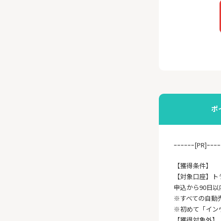
ポ
ｰｰｰｰｰｰ[PR]ｰｰｰｰ
【獲得条件】
【対象口座】ト
申込から90日以
※すべての自動
※初めて「イン
【獲得対象外】