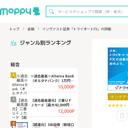
トップ
金融
インヴァスト証券「トライオートFX」の詳細
ジャンル別ランキング
総合
無料
1
1
※過去最高※Alterna Bank
【8/16まで超還元
（オルタナバンク）1万円投
XT[31日間無料お
資完了
.0%
10,000P
ランクア
2
2
宿予
【過去最高還元】三菱ＵＦ
※還元UP※ヴィ
Ｊカード【最大42,000円相
ーカー【女性のた
当】
ターサイト】
.0%
12,000P
3
3
ング
【超還元】SBI証券（新規口
【リピートOK】I