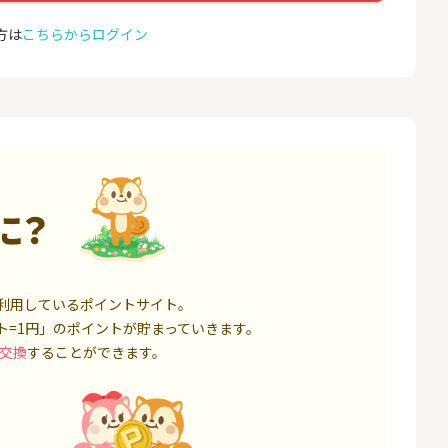
座開設
コミュ
13,000P
1,500P
方は
こちらからログイン
4
4
ミラリタ｜初回投資でAmaz
ドコモ 
onギフト5,000円分プレゼ
ント
18,000P
15,000P
5
5
口座開設】
※過去最高20,000P！※【三
NUR
井住友銀行】法人ネット口
ョン）
座 Trunk
1,500P
18,000P
に？
6
6
サステン)NISA口
みずほ銀行 口座開設
カシモ
ス）
14,000P
6,000P
利用しているポイントサイト。
7
7
ト=1円」のポイントが貯まっていきます。
券★100円から
SBI FXトレード【無料口座
EO光
開設】
交換
することができます。
8,500P
4,500P
8
8
定拠出年金 iDeC
松井証券【口座開設】
BB.e
ーエキ