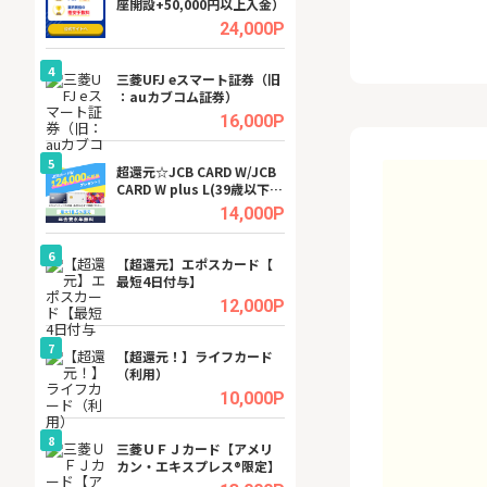
座開設+50,000円以上入金）
ビジネスツール導
高還元中※
.5%
24,000P
4
4
a（
三菱UFJ eスマート証券（旧
【無料即P】dア
：auカブコム証券）
【31日間無料】
.5%
16,000P
5
5
tel
超還元☆JCB CARD W/JCB
※還元アップ※DO
CARD W plus L(39歳以下限
（新規物件問合せ
定)
.0%
14,000P
6
6
内
【超還元】エポスカード【
Cievo(シエボ)
最短4日付与】
.0%
12,000P
7
7
行）
【超還元！】ライフカード
GFS無料特別講座
（利用）
聴）
.0%
10,000P
8
8
三菱ＵＦＪカード【アメリ
【無料アンケート
カン・エキスプレス®限定】
15歳〜29歳のみ
ンサイト