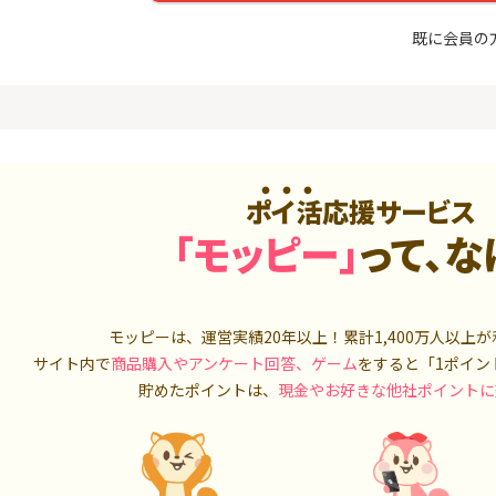
入診断※
（利用）
5,000P
10,000P
既に会員の
4
4
ニメストア
超還元☆JCB CARD W/JCB
IG証券
CARD W plus L(39歳以下限
定)
800P
14,000P
5
5
OR賃貸
三菱ＵＦＪカード【アメリ
松井証券【
）
カン・エキスプレス®限定】
ポイ活応援サービス
2,100P
13,000P
「モッピー」
って、な
6
6
【合計最大18,700円相当！
SUSTEN(
】楽天カード【JCBキャンペ
座
ーン実施中】
8,000P
10,000P
モッピーは、運営実績20年以上！累計
1,400万人
以上が
7
7
サイト内で
商品購入やアンケート回答、ゲーム
をすると「1ポイン
（動画視
【最大38,000円相当】三井
マネックス証
住友カード（NL）
取引可能★
貯めたポイントは、
現金やお好きな他社ポイントに
900P
9,000P
8
8
3回回答（
PayPayカード＜最短7日付
SBI証券 確
）】楽天イ
与＞
o