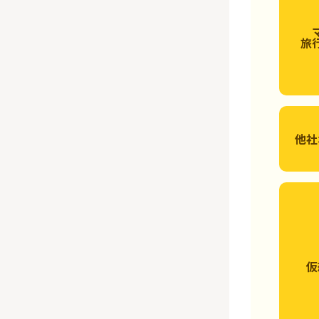
旅
他社
仮