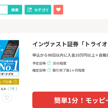
検索
カテゴリ
インヴァスト証券「トライオ
クレカ
証券
申込から90日以内に入金10万円以上＋自動
予定反映
30分程度
1
1
！】U-NE
【過去最高還元】三菱ＵＦ
【超還元】S
試し]
Ｊカード【最大42,000円相
座開設+50,
確定反映
取引完了後1ヶ月程度
当】
2,000P
12,000P
ップ対象
2
2
ーナスウォ
【超還元】エポスカード【
三菱UFJ 
めのモニ
4.4
（
7件
）
最短4日付与】
：auカブコ
14,000P
12,000P
簡単1分！モッピ
3
3
Tトレンド
【超還元！】ライフカード
楽天証券