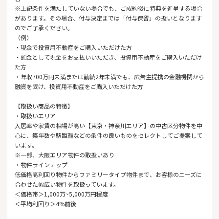
※上記条件を満たしていない場合でも、ご成約後に特典を進呈する場合
があります。その場合、付与決定までは「付与保留」の扱いとなります
のでご了承ください。
（例）
・現金で投資用不動産をご購入いただけた方
・頭金として現金をお支払いいただき、投資用不動産をご購入いただけ
た方
・年収700万円未満または勤続2年未満でも、広告主提携の金融機関から
融資を受け、投資用不動産をご購入いただけた方
【取扱い商品の特徴】
・取扱いエリア
入居率や家賃の相場が高い【東京・神奈川エリア】の中古区分物件を中
心に、築年数や駅距離などの条件の良いものをセレクトしてご提案して
います。
※一部、大阪エリア物件の取扱いあり
・物件ラインナップ
低価格高利回り物件からファミリータイプ物件まで、お客様のニーズに
合わせた幅広い物件を取扱っています。
＜価格帯＞1,000万~5,000万円程度
＜平均利回り＞4%前後