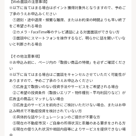
【Web面談の注意事項】
※以下に当てはまる場合はポイント獲得対象外となりますので、予めご
了承のうえお申込みください
①遅刻・途中退席・頻繁な離席、またはお約束の時間よりも早い終了
をご希望される場合
②カメラ・FaceTime等のテレビ通話による対面面談ができない方
③面談中にスマートフォンを操作するなど、明らかに話を聞いていな
いと判断される場合
【その他注意事項】
※お申込み前に、ページ内の「取扱い商品の特徴」を必ずご確認くださ
い
※以下に当てはまる場合はご面談をキャンセルさせていただく可能性が
ありますので、予めご了承のうえお申込みください
①広告主で取扱いのない投資手法やサービスをご希望される場合
②ご希望の投資条件（取扱いエリア・物件種別・平均利回りなど）が
広告主の商品とマッチしない場合
③広告主のサービスを前向きにご検討いただけない場合、またはお申
込み時点で不動産投資を検討されていない方
④具体的な話やシミュレーションのご提示が不要な方
⑤現在の不動産市況・ご自身の所得状況と乖離のある要求をされる方
⑥現在の借り入れ状況や相談内容等によりサービスを提供できない場
合