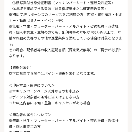
①顔写真付き身分証明書（マイナンバーカード・運転免許証等）
②年収を確認できる書類（源泉徴収票または確定申告書等）
※初めてJPリターンズのサービスをご利用の方（面談・資料請求・セミ
ナー・動画セミナー・イベント等）
※無職・学生・フリーター・パート・アルバイト・契約社員・派遣社
員・個人事業主・主婦の方でも、配偶者等の年収が700万円以上で、年
齢やお勤め先等のその他の進呈条件を満たしている場合は対象となりま
す。
その場合、配偶者等の収入証明書類（源泉徴収票等）のご提示が必須と
なります。
【獲得対象外】
以下に該当する場合はポイント獲得対象外となります。
＜申込方法・条件について＞
※本キャンペーンページ以外からのお申込み
※ポイント対象者の条件に当てはまらない方
※お申込内容に不備・重複・キャンセルがある場合
＜申込者の属性について＞
※無職・学生・フリーター・パート・アルバイト・契約社員・派遣社
員・個人事業主の方