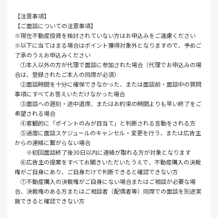
【注意事項】
【ご面談についての注意事項】
※現在不動産投資を検討されていない方はお申込みをご遠慮ください
※以下に当てはまる場合はポイント獲得対象外となりますので、予めご
了承のうえお申込みください
①本人以外の方が代理で面談に参加された場合（代理でお申込みの場
合は、登録されたご本人の同席が必須）
②面談時間を十分に確保できなかった、または面談前・面談中の質問
事項にすべてお答えいただけなかった場合
③面談への遅刻・途中退席、またはお約束の時間よりも早い終了をご
希望される場合
④客観的に「ポイントのみが目当て」と判断される言動をされる方
⑤過度に面談スケジュールのキャンセル・変更を行う、または広告主
からの連絡に繋がらない場合
※初回面談終了後30日以内に連絡が取れる方が対象となります
⑥広告主の提案をすべてお聞きいただいたうえで、不動産購入の決裁
権がご自身にあり、ご自身だけで判断できると確認できない方
⑦不動産購入の決裁権がご自身にない場合またはご相談が必要な場
合、決裁権のある方またはご相談者（配偶者等）同席での面談を別途実
施できると確認できない方