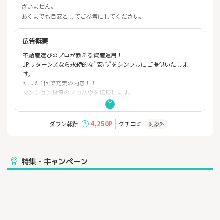
ざいません。
あくまでも目安としてご参考にしてください。
広告概要
不動産選びのプロが教える資産運用！
JPリターンズなら永続的な”安心”をシンプルにご提供いたしま
す。
たった1回で充実の内容！！
マンション投資のノウハウを伝授します。
マンションのオーナーになって家賃収入を得る「不動産投資」。
不動産投資は数ある投資商品の中でも比較的リスクが低いとさ
れ、
4,250P
ダウン報酬
クチコミ
対象外
初めての方や慎重派の方でもお気軽にご相談いただけます。
JPリターンズの個別面談では、不動産投資の基礎からメリット・
デメリット、
不動産の投資のやり方まで詳しくご説明します。
特集・キャンペーン
まずは無料でご相談ください。