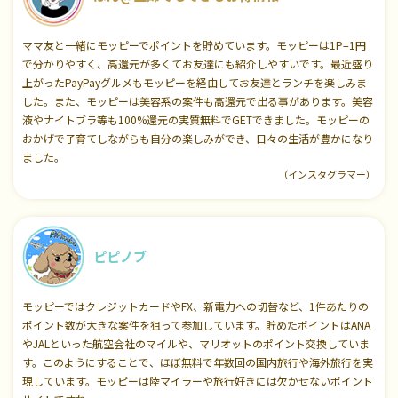
ママ友と一緒にモッピーでポイントを貯めています。モッピーは1P=1円
で分かりやすく、高還元が多くてお友達にも紹介しやすいです。最近盛り
上がったPayPayグルメもモッピーを経由してお友達とランチを楽しみま
した。また、モッピーは美容系の案件も高還元で出る事があります。美容
液やナイトブラ等も100%還元の実質無料でGETできました。モッピーの
おかげで子育てしながらも自分の楽しみができ、日々の生活が豊かになり
ました。
（インスタグラマー）
ピピノブ
モッピーではクレジットカードやFX、新電力への切替など、1件あたりの
ポイント数が大きな案件を狙って参加しています。貯めたポイントはANA
やJALといった航空会社のマイルや、マリオットのポイント交換していま
す。このようにすることで、ほぼ無料で年数回の国内旅行や海外旅行を実
現しています。モッピーは陸マイラーや旅行好きには欠かせないポイント