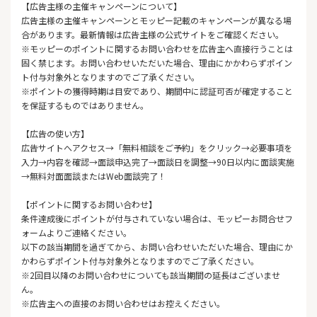
【広告主様の主催キャンペーンについて】
広告主様の主催キャンペーンとモッピー記載のキャンペーンが異なる場
合があります。最新情報は広告主様の公式サイトをご確認ください。
※モッピーのポイントに関するお問い合わせを広告主へ直接行うことは
固く禁じます。お問い合わせいただいた場合、理由にかかわらずポイン
ト付与対象外となりますのでご了承ください。
※ポイントの獲得時期は目安であり、期間中に認証可否が確定すること
を保証するものではありません。
【広告の使い方】
広告サイトへアクセス→「無料相談をご予約」をクリック→必要事項を
入力→内容を確認→面談申込完了→面談日を調整→90日以内に面談実施
→無料対面面談またはWeb面談完了！
【ポイントに関するお問い合わせ】
条件達成後にポイントが付与されていない場合は、モッピーお問合せフ
ォームよりご連絡ください。
以下の該当期間を過ぎてから、お問い合わせいただいた場合、理由にか
かわらずポイント付与対象外となりますのでご了承ください。
※2回目以降のお問い合わせについても該当期間の延長はございませ
ん。
※広告主への直接のお問い合わせはお控えください。