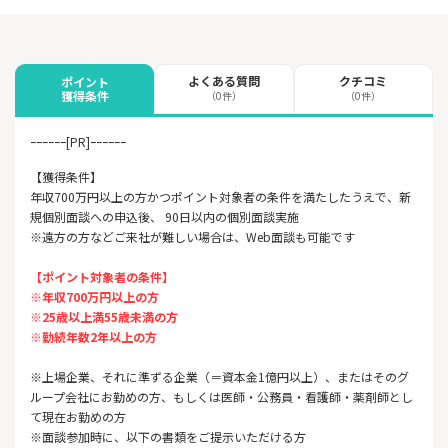
よくある質問
クチコミ
ポイント
獲得条件
（0件）
（0件）
ｰｰｰｰｰｰ[PR]ｰｰｰｰｰｰ
【獲得条件】
年収700万円以上の方かつポイント対象者の条件を満たしたうえで、新
規個別面談への申込後、 90日以内の個別面談実施
※遠方の方などご来社が難しい場合は、Web面談も可能です
【ポイント対象者の条件】
※年収700万円以上の方
※25歳以上満55歳未満の方
※勤続年数2年以上の方
※上場企業、それに準ずる企業（＝資本金1億円以上）、またはそのグ
ループ会社にお勤めの方、もしくは医師・公務員・看護師・薬剤師とし
て現在お勤めの方
※面談参加時に、以下の書類をご提示いただける方