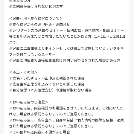
※同業者の方
※ご融資が受けられない状況の方
＜過去利用・既存顧客について＞
※既存顧客からのお申込み・お問合せ
※JPリターンズの過去のセミナー・個別面談・資料請求・動画セミナー
等にお申込みまたはご参加いただいたことがある方（1人1回・1世帯1回
まで）
※過去に広告主様よりポイントもしくは独自で実施しているデジタルギ
フトを付与しているユーザー
※過去に他広告で直接広告主様にお問い合わせをされた履歴がある方
＜不正・その他＞
※虚偽・いたずら・不正申込と判断された場合
※広告主が正常な申込みでないと判断した場合
※身分確認（本人確認含む）や連絡が取れない場合
＜お申込み後のご注意＞
※お申込み後、内容確認のお電話をさせていただきます。ご対応いただ
けない場合は非承認となりますのでご注意ください。
※お申込み後に、広告主へご自身の希望で個人情報の削除を依頼・適用
された場合は非承認となりますのでご注意ください。
※その他お申込内容に不備がある場合