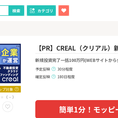
検索
カテゴリ
【PR】CREAL（クリアル
クレカ
証券
新規投資完了一括100万円(WEBサイトから
予定反映
30分程度
1
1
！】U-NE
【過去最高還元】三菱ＵＦ
【8/9まで超
試し]
Ｊカード【最大42,000円相
（新規口座開設
確定反映
180日程度
当】
上入金）
2,000P
12,000P
ップ対象
2
2
しのコン
【超還元！】ライフカード
※土日限定
（ - ）
（利用）
券
5,000P
10,000P
簡単1分！モッピ
3
3
「labol
【超還元】エポスカード【
JFX「MATR