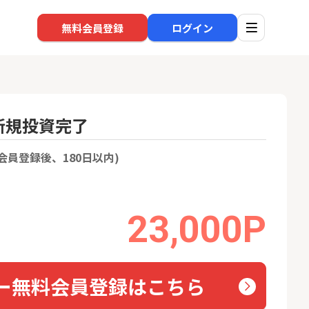
無料会員登録
ログイン
）新規投資完了
口座開設
回線
会員登録後、180日以内)
1
1
還元】SBI証券
※過去最高※Alterna Bank
auひ
+50,000円以
（オルタナバンク）1万円投
資完了
24,000P
10,000P
23,000P
2
2
超還元※楽天証
【合計8,000P】楽天銀行 口
ソフト
座開設
nk Li
18,000P
1,500P
ー無料会員登録はこちら
3
3
IX TRADER（マ
SBI新生銀行「口座開設」
NUR