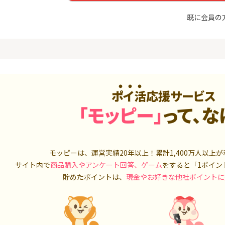
最短4日付与】
トリックス
20,000P
12,000P
既に会員の
4
4
ニメストア
【合計最大18,700円相当！
※15日まで
】楽天カード【JCBキャンペ
FJ eスマー
ーン実施中】
カブコム証
800P
10,000P
5
5
ホース 無
【8/9まで12,000P】三井住
IG証券
友カード（NL）
ポイ活応援サービス
4,000P
12,000P
「モッピー」
って、な
6
6
MM TV（
8/9まで高還元リクルートカ
【高還元】楽天
ード
550P
5,000P
モッピーは、運営実績20年以上！累計
1,400万人
以上が
7
7
サイト内で
商品購入やアンケート回答、ゲーム
をすると「1ポイン
Tトレンド
【過去最高★20,000P】JAL
【合計最大78
入診断※
カード CLUB-Aゴールドカー
三菱ＵＦＪ
貯めたポイントは、
現金やお好きな他社ポイントに
ド/CLUB-Aカード（VISA）
ラスセット
5,000P
20,000P
8
8
OR賃貸
超還元☆JCB CARD W/JCB
SBI証券 確
）
CARD W plus L(39歳以下限
o
定)