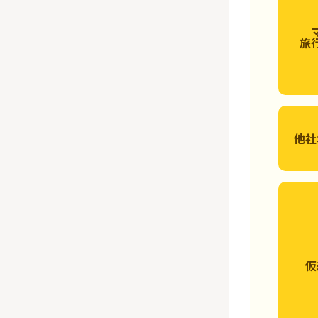
旅
他社
仮