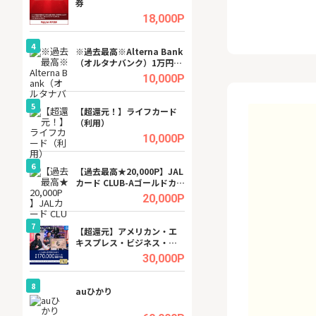
券
(ラボル)」
.5%
18,000P
4
4
ング
※過去最高※Alterna Bank
【無料即P】dア
（オルタナバンク）1万円投
【31日間無料】
資完了
.5%
10,000P
5
5
tel
【超還元！】ライフカード
グリーン・ワーク
（利用）
料資料請求
.0%
10,000P
6
6
行）
【過去最高★20,000P】JAL
【無料即550P】D
カード CLUB-Aゴールドカー
無料トライアル）
ド/CLUB-Aカード（VISA）
.0%
20,000P
7
7
ワクワ
【超還元】アメリカン・エ
【リピートOK】I
ャ
キスプレス・ビジネス・ゴ
ビジネスツール導
ールド・カード
高還元中※
.0%
30,000P
8
8
auひかり
※還元アップ※DO
（新規物件問合せ