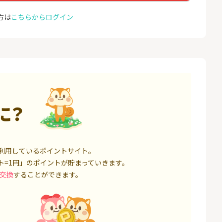
トレーダー）」
ョン）
12,000P
1,500P
方は
こちらからログイン
4
4
高還元中※三菱U
※合計最大82,400円相当※
auひ
ト証券（旧：au
【三井住友銀行】Olive口座
u光So
券）
開設
16,000P
4,400P
5
5
※本日最終日※【三菱ＵＦ
お名前
Ｊ銀行】普通預金口座開設
18,000P
4,000P
に？
6
6
証券 iDeCo
【超還元】SBI証券(新規総
※過去
合口座開設+NISA口座開設)
MAX
ス）
3,200P
7,500P
利用しているポイントサイト。
7
7
ト=1円」のポイントが貯まっていきます。
,500円相当】
みずほ銀行 口座開設
モバレ
銀行資産運用プ
交換
することができます。
17,000P
6,000P
8
8
定拠出年金 iDeC
SBI FXトレード【無料口座
ドコモ
開設】