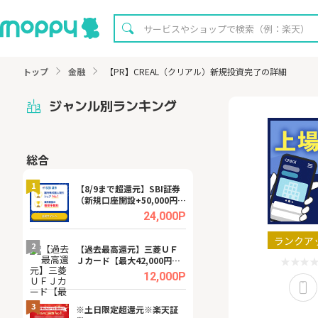
トップ
金融
【PR】CREAL（クリアル）新規投資完了の詳細
ジャンル別ランキング
総合
無料
1
1
【8/9まで超還元】SBI証券
【8/16まで超還元
（新規口座開設+50,000円以
XT[31日間無料お
上入金）
.0%
24,000P
ランクア
2
2
宿予
【過去最高還元】三菱ＵＦ
【無料相談】暮ら
Ｊカード【最大42,000円相
シェルジュ
当】
.0%
12,000P
3
3
a（
※土日限定超還元※楽天証
請求書買取サービス