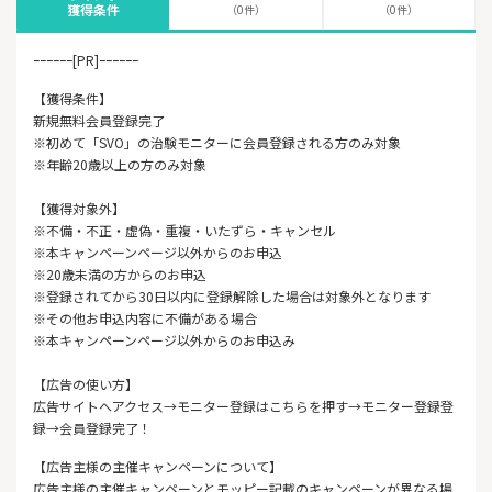
獲得条件
（0件）
（0件）
ｰｰｰｰｰｰ[PR]ｰｰｰｰｰｰ
【獲得条件】
新規無料会員登録完了
※初めて「SVO」の治験モニターに会員登録される方のみ対象
※年齢20歳以上の方のみ対象
【獲得対象外】
※不備・不正・虚偽・重複・いたずら・キャンセル
※本キャンペーンページ以外からのお申込
※20歳未満の方からのお申込
※登録されてから30日以内に登録解除した場合は対象外となります
※その他お申込内容に不備がある場合
※本キャンペーンページ以外からのお申込み
【広告の使い方】
広告サイトへアクセス→モニター登録はこちらを押す→モニター登録登
録→会員登録完了！
【広告主様の主催キャンペーンについて】
広告主様の主催キャンペーンとモッピー記載のキャンペーンが異なる場