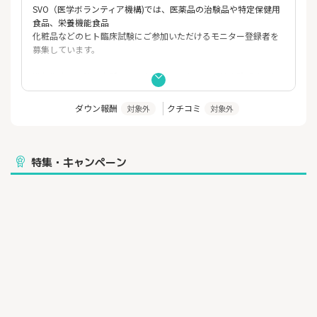
SVO（医学ボランティア機構)では、医薬品の治験品や特定保健用
食品、栄養機能食品
化粧品などのヒト臨床試験にご参加いただけるモニター登録者を
募集しています。
弊社指定の医院に来所していただきアンケートや健康診断等を行
う、
もしくはご自宅でインターネットや郵送を使いアンケートに答え
ダウン報酬
クチコミ
対象外
対象外
ていただくなど、
あなたの生活にあったモニターを選ぶことができます。
※来ていただく事になるか、完全在宅かは試験により異なりま
特集・キャンペーン
す。
大手食品メーカー等が開発、もしくはすでに販売している健康食
品を一定期間
試食していただき、試験内容に応じて、モニターの方に謝礼金が
支払われます。
（すでに安全性テストが行われ、皆様が日常的に召し上がってい
る食品に含まれ
るものが大部分ですが、医薬品の治験の場合もあります。）