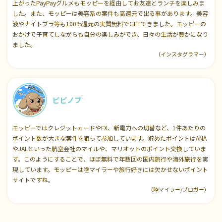
上がったPayPayグルメもモッピーを経由してお友達とランチを楽しみま
した。また、モッピーは美容系の案件も高還元で出る事があります。美容
液やナイトブラ等も100%還元の実質無料でGETできました。モッピーの
おかげで子育てしながらも自分の楽しみができ、日々の生活が豊かになり
ました。
（インスタグラマー）
ピピノブ
モッピーではクレジットカードやFX、新電力への切替など、1件あたりの
ポイント数が大きな案件を狙って参加しています。貯めたポイントはANA
やJALといった航空会社のマイルや、マリオットのポイント交換していま
す。このようにすることで、ほぼ無料で年数回の国内旅行や海外旅行を実
現しています。モッピーは陸マイラーや旅行好きには欠かせないポイント
サイトですね。
（陸マイラー/ブロガー）