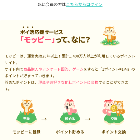
既に会員の方は
こちらからログイン
ポイ活応援サービス
「モッピー」
って、なに？
モッピーは、運営実績20年以上！累計
1,400万人
以上が利用しているポイント
サイト。
サイト内で
商品購入やアンケート回答、ゲーム
をすると「1ポイント=1円」の
ポイントが貯まっていきます。
貯めたポイントは、
現金やお好きな他社ポイントに交換
することができま
す。
モッピーに登録
ポイント貯める
ポイント交換