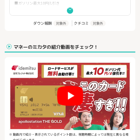
■ガソリン最大10円/L引き
■プラスポイント×値引きサービス。ダブルでおトクに。
■国内空港ラウンジサービスなど、充実の旅行サービス。
■スーパーロードサービスなど、カーライフの安全をサポート。
ダウン報酬
クチコミ
対象外
対象外
■旅行やショッピング、カード盗難紛失まで、万一に備える保険
が充実。
■年間利用金額累計200万円以上で、次年度の年会費免除
マネーのミカタの紹介動画をチェック！
※詳細はホームページをご確認ください。
※ 動画内で紹介・表示されているポイント数は、視聴時期によっては現在と異なる場
合がございます。