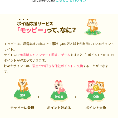
既に会員の方は
こちらからログイン
ポイ活応援サービス
「モッピー」
って、なに？
モッピーは、運営実績20年以上！累計
1,400万人
以上が利用しているポイント
サイト。
サイト内で
商品購入やアンケート回答、ゲーム
をすると「1ポイント=1円」の
ポイントが貯まっていきます。
貯めたポイントは、
現金やお好きな他社ポイントに交換
することができま
す。
モッピーに登録
ポイント貯める
ポイント交換