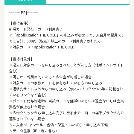
ｰｰｰｰｰｰ[PR]ｰｰｰｰｰｰ
【獲得条件】
新規カード発行＋カード利用完了
※「apollostation THE GOLD」の申込みが初めてで、入会月の翌月末ま
でに合計5,000円（税込）以上のカード利用完了された方
※対象カード：apollostation THE GOLD
【獲得対象外】
※過去に対象カードを申し込みされたことがある方（他ポイントサイト
含む）
※明らかに報酬目的であると広告主が判断した場合
※対象カードの家族カードを保有されている方の申し込み
※遷移先サイト以外からの申し込み（個人のブログやSNS等に記載され
ているリンクなど含む）
※ポイント付与判定時に当該カードを延滞中あるいは退会ないしは会員
資格が停止された場合
※広告クリックから申し込み完了に至るまで、同一の標準ブラウザ内で
遷移されていない場合
※未入金･キャンセル・虚偽・架空・いたずら・申し込み不備
※データ重複（IP・端末含む）