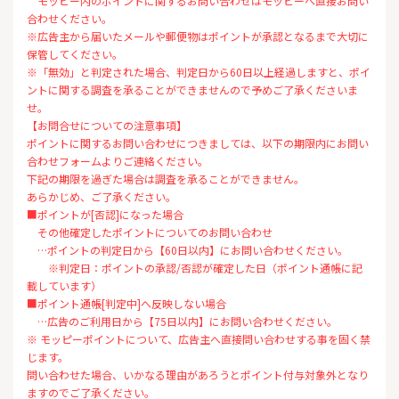
モッピー内のポイントに関するお問い合わせはモッピーへ直接お問い
合わせください。
※広告主から届いたメールや郵便物はポイントが承認となるまで大切に
保管してください。
※「無効」と判定された場合、判定日から60日以上経過しますと、ポイ
ントに関する調査を承ることができませんので予めご了承くださいま
せ。
【お問合せについての注意事項】
ポイントに関するお問い合わせにつきましては、以下の期限内にお問い
合わせフォームよりご連絡ください。
下記の期限を過ぎた場合は調査を承ることができません。
あらかじめ、ご了承ください。
■ポイントが[否認]になった場合
その他確定したポイントについてのお問い合わせ
…ポイントの判定日から【60日以内】にお問い合わせください。
※判定日：ポイントの承認/否認が確定した日（ポイント通帳に記
載しています）
■ポイント通帳[判定中]へ反映しない場合
…広告のご利用日から【75日以内】にお問い合わせください。
※ モッピーポイントについて、広告主へ直接問い合わせする事を固く禁
じます。
問い合わせた場合、いかなる理由があろうとポイント付与対象外となり
ますのでご了承ください。