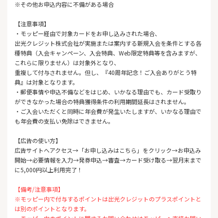
※その他お申込内容に不備がある場合
【注意事項】
・モッピー経由で対象カードをお申し込みされた場合、
出光クレジット株式会社が実施または案内する新規入会を条件とする各
種特典（入会キャンペーン、入会特典、Web限定特典等を含みますが、
これらに限りません）は対象外となり、
重複して付与されません。但し、『40周年記念！ご入会ありがとう特
典』は対象となります。
・郵便事情や申込不備などをはじめ、いかなる理由でも、カード受取り
ができなかった場合の特典獲得条件の利用期間延長はされません。
・ご入会いただくと同時に年会費が発生いたしますが、いかなる理由で
も年会費の支払い免除はできません。
【広告の使い方】
広告サイトへアクセス→「お申し込みはこちら」をクリック→お申込み
開始→必要情報を入力→発券申込→審査→カード受け取る→翌月末まで
に5,000円以上利用完了！
【備考/注意事項】
※モッピー内で付与するポイントは出光クレジットのプラスポイントと
は別のポイントとなります。