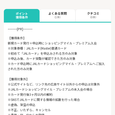
よくある質問
クチコミ
ポイント
獲得条件
（1件）
（0件）
ｰｰｰｰｰｰ[PR]ｰｰｰｰｰｰ
【獲得条件】
新規カード発行＋申込時にショッピングマイル・プレミアム入会
※対象券種：JALカード(Master)普通カード
※初めて「JALカード」を申込みされる方のみ対象
※申込み後、カード受取が確認できた方のみ対象
※カード申込時にJALカードショッピングマイル・プレミアムへご加入
された方のみ対象
【獲得対象外】
※公式サイトなど、リンク先の広告サイト以外からの申込は対象外
※JALカードショッピングマイル・プレミアムの未入会の場合
※カード発行後3ヶ月以内の解約
※SNSでJALカードに関する情報の拡散を行った場合
※虚偽、架空の申込
※不正、いたずら、キャンセル
※重複・同一IPからの登録