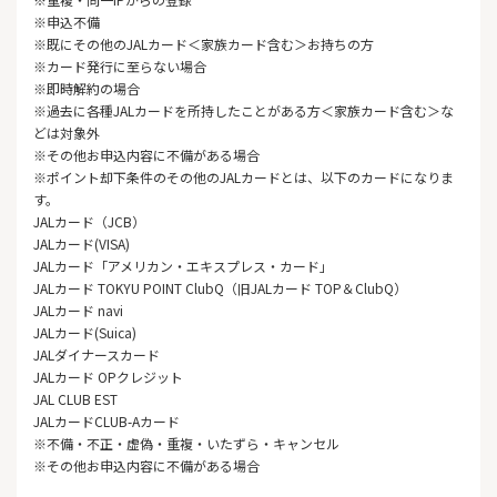
※申込不備
※既にその他のJALカード＜家族カード含む＞お持ちの方
※カード発行に至らない場合
※即時解約の場合
※過去に各種JALカードを所持したことがある方＜家族カード含む＞な
どは対象外
※その他お申込内容に不備がある場合
※ポイント却下条件のその他のJALカードとは、以下のカードになりま
す。
JALカード（JCB）
JALカード(VISA)
JALカード「アメリカン・エキスプレス・カード」
JALカード TOKYU POINT ClubQ（旧JALカード TOP＆ClubQ）
JALカード navi
JALカード(Suica)
JALダイナースカード
JALカード OPクレジット
JAL CLUB EST
JALカードCLUB-Aカード
※不備・不正・虚偽・重複・いたずら・キャンセル
※その他お申込内容に不備がある場合