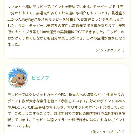
ママ友と一緒にモッピーでポイントを貯めています。モッピーは1P=1円
で分かりやすく、高還元が多くてお友達にも紹介しやすいです。最近盛り
上がったPayPayグルメもモッピーを経由してお友達とランチを楽しみま
した。また、モッピーは美容系の案件も高還元で出る事があります。美容
液やナイトブラ等も100%還元の実質無料でGETできました。モッピーの
おかげで子育てしながらも自分の楽しみができ、日々の生活が豊かになり
ました。
（インスタグラマー）
ピピノブ
モッピーではクレジットカードやFX、新電力への切替など、1件あたりの
ポイント数が大きな案件を狙って参加しています。貯めたポイントはANA
やJALといった航空会社のマイルや、マリオットのポイント交換していま
す。このようにすることで、ほぼ無料で年数回の国内旅行や海外旅行を実
現しています。モッピーは陸マイラーや旅行好きには欠かせないポイント
サイトですね。
（陸マイラー/ブロガー）