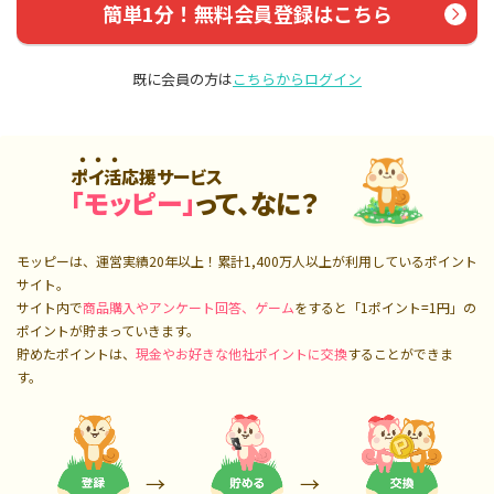
簡単1分！無料会員登録はこちら
既に会員の方は
こちらからログイン
ポイ活応援サービス
「モッピー」
って、なに？
モッピーは、運営実績20年以上！累計
1,400万人
以上が利用しているポイント
サイト。
サイト内で
商品購入やアンケート回答、ゲーム
をすると「1ポイント=1円」の
ポイントが貯まっていきます。
貯めたポイントは、
現金やお好きな他社ポイントに交換
することができま
す。