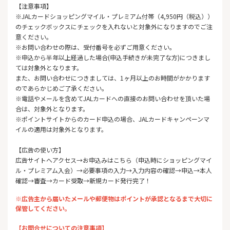
【注意事項】
※JALカードショッピングマイル・プレミアム付帯（4,950円（税込））
のチェックボックスにチェックを入れないと対象外になりますのでご注
意ください。
※お問い合わせの際は、受付番号を必ずご用意ください。
※申込から半年以上経過した場合(申込手続きが未完了な方)につきまし
ては対象外となります。
また、お問い合わせにつきましては、1ヶ月以上のお時間がかかります
のであらかじめご了承ください。
※電話やメールを含めてJALカードへの直接のお問い合わせを頂いた場
合は、対象外となります。
※ポイントサイトからのカード申込の場合、JALカードキャンペーンマ
イルの適用は対象外となります。
【広告の使い方】
広告サイトへアクセス→お申込みはこちら（申込時にショッピングマイ
ル・プレミアム入会）→必要事項の入力→入力内容の確認→申込→本人
確認→審査→カード受取→新規カード発行完了！
※広告主から届いたメールや郵便物はポイントが承認となるまで大切に
保管してください。
【お問合せについての注意事項】