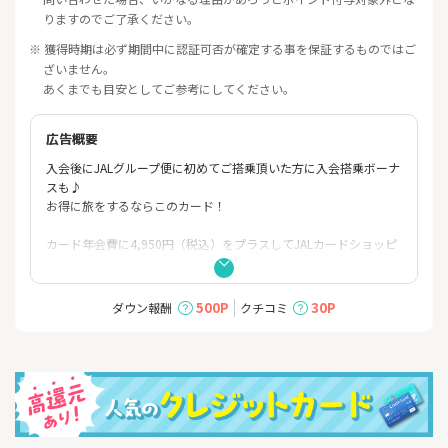
りますのでご了承ください。
※ 獲得時期は必ず期間中に認証可否が確定する事を保証するものではご
ざいません。
あくまでも目安としてご参考にしてください。
広告概要
入会後にJALグループ便に初めてご搭乗頂いた方に入会搭乗ボーナ
スも♪
お得に旅をするならこのカード！
カード年会費に4,950円（税込）をプラスしてJALカードショッピ
ングマイル・プレミアムに入会すると、
日常でのカードご利用分はもちろん、月々の定期的なお支払いで
もショッピングマイルが2倍たまり、得点交換
500P
30P
ダウン報酬
クチコミ