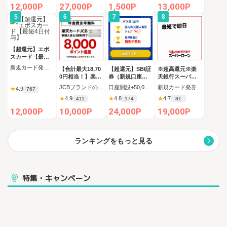
12,000P
27,000P
1,500P
13,000P
5
6
7
8
【超還元】エポ
スカード【最短4
日付与】
新規カード発行完了
【合計最大18,70
【超還元】SBI証
※超高還元※楽
0円相当！】楽天
券（新規口座開
天銀行スーパー
カード【JCBキ
設+50,000円以上
ローン
JCBブランドの申し込み 新規カード発行(カード到着必須)
口座開設+50,000円入金（SBIハイブリッド預金へ振替）
新規カード発券
★
4.9
767
ャンペーン実施
入金）
★
4.9
★
4.8
★
4.7
411
174
81
中】
12,000P
10,000P
24,000P
19,000P
ランキングをもっと見る
特集・キャンペーン