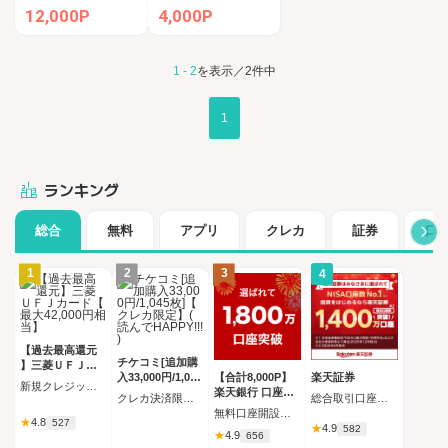
12,000P
4,000P
1 - 2
を表示／2件中
1
ランキング
総合
無料
アプリ
クレカ
証券
口
1
2
3
4
【過去最高還元
チケコミ[追加購
】三菱ＵＦＪカ
入33,000円/1,045
【合計8,000P】
楽天証券
ード【最大42,00
新規クレジットカード発行完了（カード受取必須）
枚]【クレカ限定
楽天銀行 口座開
0円相当】
クレカ決済限定 追加購入コース 1,045枚（33,000円）の購入
総合取引口座開設完了後、 30日以内に楽天証券口座へ5万円以上の入金完了
】(読んでHAPPY
設
無料口座開設後、初回ログイン
★
4.8
!!!)
527
★
4.9
582
★
4.9
656