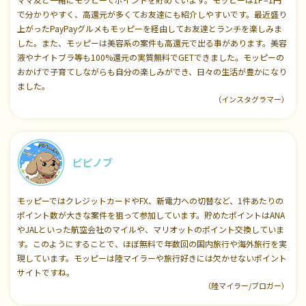
で分かりやすく、高還元が多くてお友達にも紹介しやすいです。最近盛り
上がったPayPayグルメもモッピーを経由してお友達とランチを楽しみま
した。また、モッピーは美容系の案件も高還元で出る事があります。美容
液やナイトブラ等も100%還元の実質無料でGETできました。モッピーの
おかげで子育てしながらも自分の楽しみができ、日々の生活が豊かになり
ました。
（インスタグラマー）
ピピノブ
モッピーではクレジットカードやFX、新電力への切替など、1件あたりの
ポイント数が大きな案件を狙って参加しています。貯めたポイントはANA
やJALといった航空会社のマイルや、マリオットのポイント交換していま
す。このようにすることで、ほぼ無料で年数回の国内旅行や海外旅行を実
現しています。モッピーは陸マイラーや旅行好きには欠かせないポイント
サイトですね。
（陸マイラー/ブロガー）