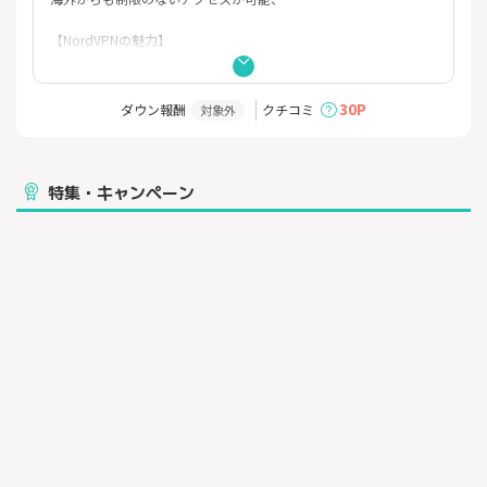
【NordVPNの魅力】
・途切れないスムーズなストリーミング
・簡単なVPN設定
・次世代暗号化
30P
ダウン報酬
クチコミ
対象外
・マルウェア保護
・記録を残さないノーログポリシ
・1つのアカウント、10台のデバイス
特集・キャンペーン