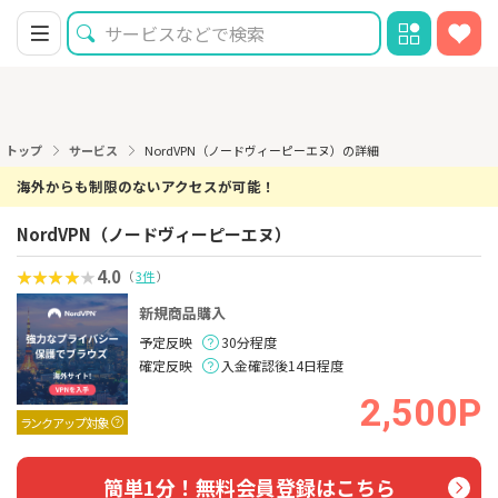
トップ
サービス
NordVPN（ノードヴィーピーエヌ）の詳細
海外からも制限のないアクセスが可能！
NordVPN（ノードヴィーピーエヌ）
4.0
（
3件
）
新規商品購入
予定反映
30分程度
確定反映
入金確認後14日程度
2,500P
ランクアップ対象
簡単1分！無料会員登録はこちら