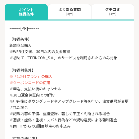
よくある質問
クチコミ
ポイント
獲得条件
（0件）
（3件）
ｰｰｰｰｰｰ[PR]ｰｰｰｰｰｰ
【獲得条件】
新規商品購入
※WEB注文後、30日以内の入金確認
※初めて「TEFINCOM_S.A.」のサービスを利用された方のみ対象
【獲得対象外】
※「1か月プラン」の購入
※クーポンコードの使用
※申込、支払い後のキャンセル
※30日返金保証内での解約
※申込後にダウングレードやアップグレード等を行い、注文番号が変更
された場合
※記載内容の不備、重複登録、著しく不正と判断される場合
※悪戯・虚偽・重複・スパム行為などの規約違反による強制退会
※同一IPからの2回目以降のお申込み
【広告の使い方】