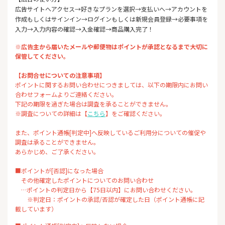
広告サイトへアクセス→好きなプランを選択→支払いへ→アカウントを
作成もしくはサインイン→ログインもしくは新規会員登録→必要事項を
入力→入力内容の確認→入金確認→商品購入完了！
※広告主から届いたメールや郵便物はポイントが承認となるまで大切に
保管してください。
【お問合せについての注意事項】
ポイントに関するお問い合わせにつきましては、以下の期限内にお問い
合わせフォームよりご連絡ください。
下記の期限を過ぎた場合は調査を承ることができません。
※調査についての詳細は【
こちら
】をご確認ください。
また、ポイント通帳[判定中]へ反映しているご利用分についての催促や
調査は承ることができません。
あらかじめ、ご了承ください。
■ポイントが[否認]になった場合
その他確定したポイントについてのお問い合わせ
…ポイントの判定日から【75日以内】にお問い合わせください。
※判定日：ポイントの承認/否認が確定した日（ポイント通帳に記
載しています）