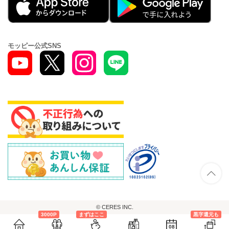
モッピー公式SNS
© CERES INC.
3000P
まずはここ
黒字還元も
08