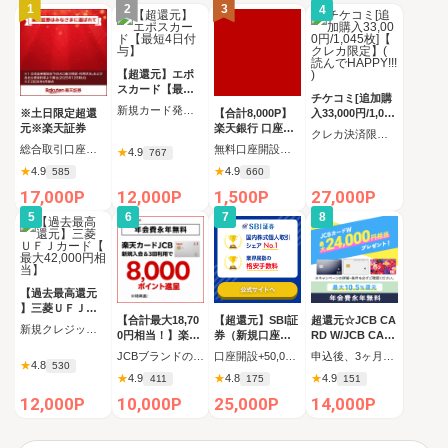
1
2
3
4
【超還元】エポ
スカード【最短4
チケコミ[追加購
日付与】
新規カード発行完了
※土日限定超還
【合計8,000P】
入33,000円/1,045
元※楽天証券
楽天銀行 口座開
枚]【クレカ限定
クレカ決済限定 追加購入コース 1,045枚（33,000円）の購入
設
】(読んでHAPPY
総合取引口座開設完了後、 30日以内に楽天証券口座へ5万円以上の入金完了
無料口座開設後、初回ログイン
★
4.9
767
!!!)
★
4.9
★
4.9
585
660
17,000P
12,000P
1,500P
27,000P
5
6
7
8
【過去最高還元
】三菱ＵＦＪカ
【合計最大18,70
【超還元】SBI証
超還元☆JCB CA
ード【最大42,00
新規クレジットカード発行完了（カード受取必須）
0円相当！】楽天
券（新規口座開
RD W/JCB CAR
0円相当】
カード【JCBキ
設+50,000円以上
D W plus L(39歳
JCBブランドの申し込み 新規カード発行(カード到着必須)
口座開設+50,000円入金（SBIハイブリッド預金へ振替）
申込後、3ヶ月以内の新規カード発行
★
4.8
ャンペーン実施
入金）
以下限定)
530
★
4.9
★
4.8
★
4.9
411
175
151
中】
12,000P
10,000P
25,000P
14,000P