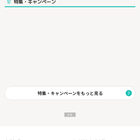
特集・キャンペーン
ドコモのスマホとセット割でご利用料金がお得になるのはもちろ
ん、
GMOとくとくBBは「速度」にこだわり、ご自宅で高速インターネ
ットを楽しめます。
フレッツ光、ドコモ光、ADSL、固定IP、高速モバイルなどの豊富
な商品をご用意しております。
特集・キャンペーンをもっと見る