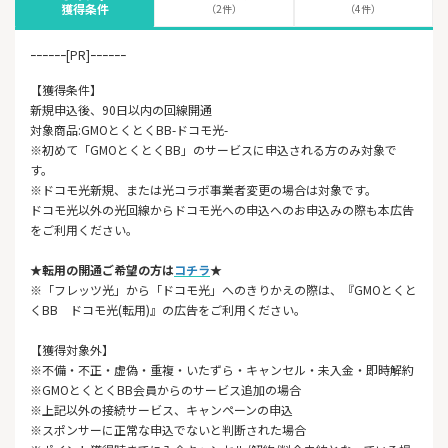
獲得条件
（2件）
（4件）
ｰｰｰｰｰｰ[PR]ｰｰｰｰｰｰ
【獲得条件】
新規申込後、90日以内の回線開通
対象商品:GMOとくとくBB-ドコモ光-
※初めて「GMOとくとくBB」のサービスに申込される方のみ対象で
す。
※ドコモ光新規、または光コラボ事業者変更の場合は対象です。
ドコモ光以外の光回線からドコモ光への申込へのお申込みの際も本広告
をご利用ください。
★転用の開通ご希望の方は
コチラ
★
※「フレッツ光」から「ドコモ光」へのきりかえの際は、『GMOとくと
くBB ドコモ光(転用)』の広告をご利用ください。
【獲得対象外】
※不備・不正・虚偽・重複・いたずら・キャンセル・未入金・即時解約
※GMOとくとくBB会員からのサービス追加の場合
※上記以外の接続サービス、キャンペーンの申込
※スポンサーに正常な申込でないと判断された場合