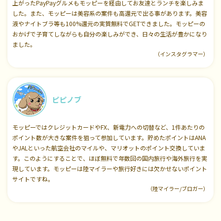
上がったPayPayグルメもモッピーを経由してお友達とランチを楽しみま
した。また、モッピーは美容系の案件も高還元で出る事があります。美容
液やナイトブラ等も100%還元の実質無料でGETできました。モッピーの
おかげで子育てしながらも自分の楽しみができ、日々の生活が豊かになり
ました。
（インスタグラマー）
ピピノブ
モッピーではクレジットカードやFX、新電力への切替など、1件あたりの
ポイント数が大きな案件を狙って参加しています。貯めたポイントはANA
やJALといった航空会社のマイルや、マリオットのポイント交換していま
す。このようにすることで、ほぼ無料で年数回の国内旅行や海外旅行を実
現しています。モッピーは陸マイラーや旅行好きには欠かせないポイント
サイトですね。
（陸マイラー/ブロガー）