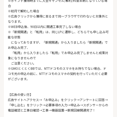
※ポイント獲得時までに入会キャンセル/解約/料金未納となっている場
合
※初月で解約した場合
※広告クリックから獲得に至るまで同一ブラウザで行わないと対象外と
なります。
※WEB申込後、90日以内に開通工事完了しない場合
※「新規開通」と「転用」は、同じLPに遷移し、どちらでも申し込み可
能な状態
になっておりますが、「新規開通」から入りましたら「新規開通」で
お申込み完了、
「転用」から入りましたら「転用」でお申込み完了しませんと成果対
象になりませんので
ご注意ください。
※GMOとくとくBBでは、NTTドコモのスマホをお持ちでない場合、ド
コモ光の申込の前に、NTTドコモのスマホの契約を行っていただく必要
がございます。
【広告の使い方】
広告サイトへアクセス→「お申込み」をクリック→アンケートに回答→
「申し込む」をクリック→必要事項の入力→申込み→スポンサーからの
電話確認と工事日確認→工事→機器設置→新規回線開通完了！