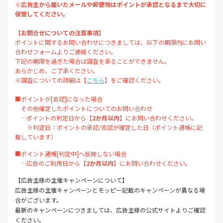
※広告主から届いたメールや郵便物はポイントが承認となるまで大切に
保管してください。
【お問合せについての注意事項】
ポイントに関するお問い合わせにつきましては、以下の期限内にお問い
合わせフォームよりご連絡ください。
下記の期限を過ぎた場合は調査を承ることができません。
あらかじめ、ご了承ください。
※調査についての詳細は【
こちら
】をご確認ください。
■ポイントが[否認]になった場合
その他確定したポイントについてのお問い合わせ
…ポイントの判定日から【
2か月以内
】にお問い合わせください。
※判定日：ポイントの承認/否認が確定した日（ポイント通帳に記
載しています）
■ポイント通帳[判定中]へ反映しない場合
…広告のご利用日から【
2か月以内
】にお問い合わせください。
【広告主様の主催キャンペーンについて】
広告主様の主催キャンペーンとモッピー記載のキャンペーンが異なる場
合がございます。
最新のキャンペーンにつきましては、広告主様の公式サイトよりご確認
ください。