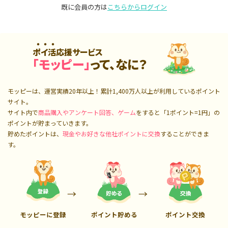
既に会員の方は
こちらからログイン
ポイ活応援サービス
「モッピー」
って、なに？
モッピーは、運営実績20年以上！累計
1,400万人
以上が利用しているポイント
サイト。
サイト内で
商品購入やアンケート回答、ゲーム
をすると「1ポイント=1円」の
ポイントが貯まっていきます。
貯めたポイントは、
現金やお好きな他社ポイントに交換
することができま
す。
モッピーに登録
ポイント貯める
ポイント交換