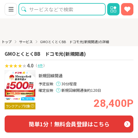
トップ
サービス
GMOとくとくBB ドコモ光(新規開通)の詳細
GMOとくとくBB ドコモ光(新規開通)
4.0
（
4件
）
新規回線開通
予定反映
30分程度
確定反映
新規回線開通後約120日
28,400P
ランクアップ対象
簡単1分！無料会員登録はこちら