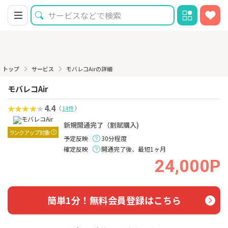
トップ
サービス
モバレコAirの詳細
モバレコAir
4.4
（
14件
）
新規開通完了（割賦購入)
ランクアップ対象
予定反映
30分程度
確定反映
開通完了後、最短1ヶ月
24,000P
簡単1分！無料会員登録はこちら