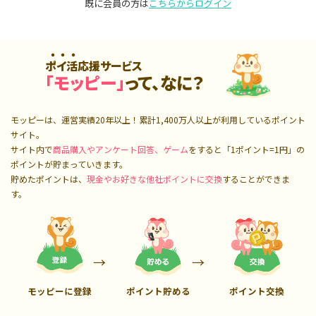
既に会員の方は
こちらからログイン
ポイ活応援サービス
「モッピー」
って、なに？
モッピーは、運営実績20年以上！累計
1,400万人
以上が利用しているポイント
サイト。
サイト内で
商品購入やアンケート回答、ゲーム
をすると「1ポイント=1円」の
ポイントが貯まっていきます。
貯めたポイントは、
現金やお好きな他社ポイントに交換
することができま
す。
モッピーに登録
ポイント貯める
ポイント交換