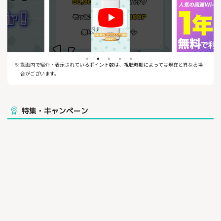
1、WiFi 7対応！ 次世代の高速通信に対応。

2、最大下り2.7Gbps！ 動画もゲームもサクサク。

3、工事不要＆即日開通！ 届いたその日からすぐ使える。

4、SoftBankの信頼性。 全国で支持されている安心品質。

5、「SoftBank あんしん乗り換えキャンペーン」もお見逃しなく

※48か月未満の途中解約の場合は端末残債が発生します
※ 動画内で紹介・表示されているポイント数は、視聴時期によっては現在と異なる場
合がございます。
特集・キャンペーン