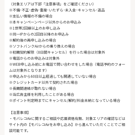
（対象エリアは下部「注意事項」をご確認ください）
※不備･不正･虚偽･重複･いたずら･未入金･キャンセル･返品
※支払い情報の不備の場合
※本キャンペーンページ以外からのお申込み
※1世帯2回線以上のお申し込み
※同一IPからの2回目以降のお申込み
※解約後の再申し込みの場合
※ソフトバンクAirからの乗り換えの場合
※初期契約解除（8日間キャンセル）を行った場合は対象外
※電話からのお申込みは対象外
※WEB申し込み前にお電話で問い合わせをした場合（電話予約のフォー
ムは対象外となります）
※申込みから60日以上経過しても開通していない場合
※クレジットカード以外で契約された場合
※長期間連絡が取れない場合
※当広告主様を利用したことがある場合
※ポイント判定時までにキャンセル/解約/料金未納となっている場合
【注意事項】
・モバレコAirに関するご相談や応募資格有無、対象エリアの確認などは
サイト内の【モバレコAirをお申し込み】から進んでいただくことでご相
談可能です。