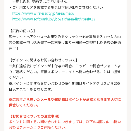
※申し込み=契約ではございません。
・ご利用エリアを確認する場合は下記URLをご参照ください。
https://www.wirelesscity.jp/area/map/
https://www.softbank.jp/ybb/air/area-list/?pref=13
【広告の使い方】
広告サイトへアクセス→お申込みをクリック→必要事項を入力→入力内
容の確認→申し込み完了→端末受け取り→開通→新規申し込み後の開通
完了！
【ポイントに関するお問い合わせについて】
※条件達成後にポイントが未付与の場合、モッピーお問合せフォームよ
りご連絡ください。直接スポンサーサイトへ問い合わせることはお控え
ください。
※ポイントに関するお問い合わせの受付期間はサイトアクセスから200
日以内まで可能となります。
※広告主から届いたメールや郵便物はポイントが承認となるまで大切に
保管してください。
【お問合せについての注意事項】
ポイントに関するお問い合わせにつきましては、以下の期限内にお問い
合わせフォームよりご連絡ください。