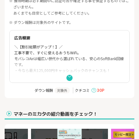
※ 獲得時期は必ず期間中に認証可否が確定する事を保証するものではご
ざいません。
あくまでも目安としてご参考にしてください。
※ ダウン報酬は対象外のサイトです。
広告概要
＼【割引総額がアップ！】／

工事不要で、すぐに使えるおうちWiFi。

モバレコAirは幅広い世代から選ばれている、安心のSoftBank回線
です。

・今なら最大125,000円キャッシュバックのチャンスも！

割引総額がアップ！月々のランニングコストを抑えたい方にもお
すすめ

30P
ダウン報酬
クチコミ
対象外
▼お得なキャンペーン中

・初月 1,320円（税込）

・2〜12カ月目 3,080円（税込）

マネーのミカタの紹介動画をチェック！
・13〜36カ月目 4,180円（税込）

＋月月割が48カ月続くので端末代実質０円！

▼モバレコAirが選ばれる5つの理由
