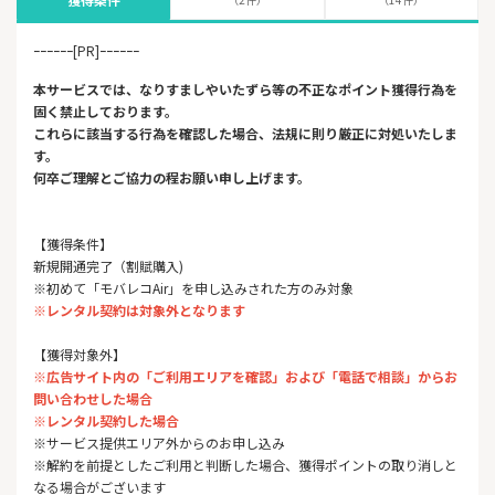
ｰｰｰｰｰｰ[PR]ｰｰｰｰｰｰ
本サービスでは、なりすましやいたずら等の不正なポイント獲得行為を
固く禁止しております。
これらに該当する行為を確認した場合、法規に則り厳正に対処いたしま
す。
何卒ご理解とご協力の程お願い申し上げます。
【獲得条件】
新規開通完了（割賦購入)
※初めて「モバレコAir」を申し込みされた方のみ対象
※レンタル契約は対象外となります
【獲得対象外】
※広告サイト内の「ご利用エリアを確認」および「電話で相談」からお
問い合わせした場合
※レンタル契約した場合
※サービス提供エリア外からのお申し込み
※解約を前提としたご利用と判断した場合、獲得ポイントの取り消しと
なる場合がございます