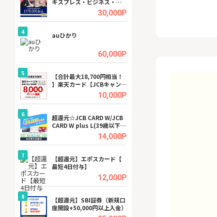
キスプレス・ビジネス・ゴ
ーカー【女性のた
ールド・カード
ターサイト】
.5%
30,000P
4
4
行）
auひかり
【リピートOK】I
ビジネスツール導
高還元中※
.0%
60,000P
5
5
a（
【合計最大18,700円相当！
※還元アップ※DO
】楽天カード【JCBキャンペ
（新規物件問合せ
ーン実施中】
.5%
10,000P
6
6
tel
超還元☆JCB CARD W/JCB
【無料即P】FANZ
CARD W plus L(39歳以下限
料トライアル）
定)
.0%
14,000P
7
7
【超還元】エポスカード【
【無料アンケート
最短4日付与】
15歳〜29歳のみ
ンサイト
.0%
12,000P
8
8
【超還元】SBI証券（新規口
GFS無料特別講座
座開設+50,000円以上入金）
聴）