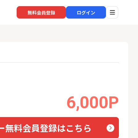
無料会員登録
ログイン
口座開設
回線
1
1
高還元中※三菱U
※過去最高※Alterna Bank
auひ
ト証券（旧：au
（オルタナバンク）1万円投
券）
資完了
16,000P
10,000P
6,000P
2
2
SBI新生銀行「口座開設」
ソフト
nk Li
13,000P
1,500P
ー無料会員登録はこちら
3
3
BI証券（新規口
【合計8,000P】楽天銀行 口
グロー