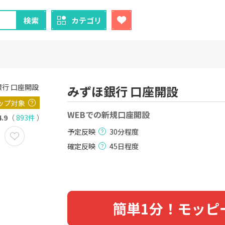
検索
カテゴリ
みずほ銀行 口座開設
ップ対象
クレカ
証券
WEBでの新規口座開設
4.9
（
893件
）
予定反映
30分程度
1
1
ニメストア
【過去最高還元】三菱ＵＦ
※15日まで
Ｊカード【最大42,000円相
FJ eスマー
確定反映
45日程度
当】
カブコム証
800P
12,000P
2
2
！】U-NE
【合計最大18,700円相当！
楽天証券
試し]
】楽天カード【JCBキャンペ
ーン実施中】
2,000P
10,000P
簡単1分！モッピ
3
3
ーナスウォ
【超還元】エポスカード【
【超還元】S