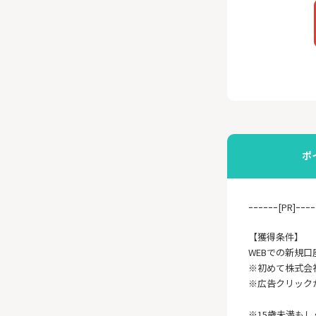
ポ
ｰｰｰｰｰｰ[PR]ｰｰｰｰ
【獲得条件】
WEBでの新規口
※初めて株式会
※広告クリック
※15歳未満も