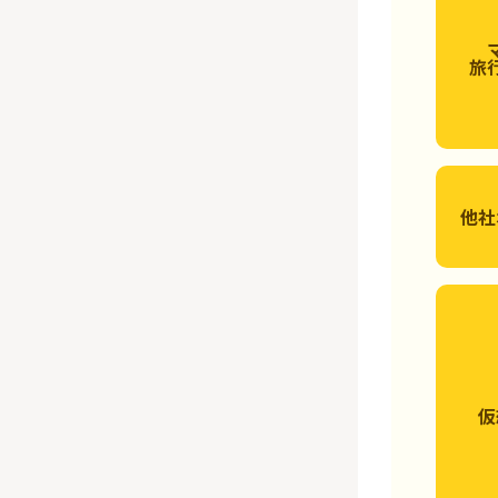
旅
他社
仮