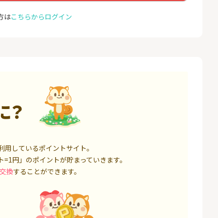
000円以上入金）
座開設
25,000P
1,500P
方は
こちらからログイン
4
4
ミラリタ｜初回投資でAmaz
NUR
onギフト5,000円分プレゼ
ョン）
ント
18,000P
15,000P
5
5
口座開設】
みずほ銀行 口座開設
EO光
1,500P
6,000P
に？
6
6
サステン)NISA口
SBI FXトレード【無料口座
Yステ
開設】
14,000P
4,500P
利用しているポイントサイト。
7
7
ト=1円」のポイントが貯まっていきます。
券★100円から
松井証券【口座開設】
お名前
交換
することができます。
8,500P
1,500P
8
8
回りファンド(
※過去最高20,000P！※【三
Aira
投資完了)
井住友銀行】法人ネット口
座 Trunk