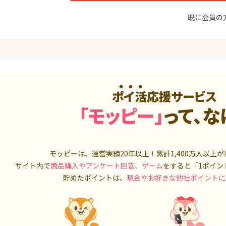
めのモニ
最短4日付与】
座開設+50,
14,000P
12,000P
既に会員の
4
4
Tトレンド
超還元☆JCB CARD W/JCB
IG証券
入診断※
CARD W plus L(39歳以下限
定)
5,000P
14,000P
5
5
OR賃貸
【超還元！】ライフカード
松井証券【
）
（利用）
ポイ活応援サービス
2,100P
10,000P
「モッピー」
って、な
6
6
A TV（無
三菱ＵＦＪカード【アメリ
SUSTEN(
カン・エキスプレス®限定】
座
550P
13,000P
モッピーは、運営実績20年以上！累計
1,400万人
以上が
7
7
サイト内で
商品購入やアンケート回答、ゲーム
をすると「1ポイン
3回回答（
PayPayカード＜最短7日付
マネックス証
）】楽天イ
与＞
取引可能★
貯めたポイントは、
現金やお好きな他社ポイントに
700P
1,000P
8
8
（動画視
【過去最高★20,000P】JAL
日産証券の利
カード CLUB-Aゴールドカー
1,000万円
ド/CLUB-Aカード（VISA）