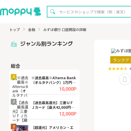
トップ
金融
みずほ銀行 口座開設の詳細
ジャンル別ランキング
ランクア
総合
無料
1
1
※過去最高※Alterna Bank
【無料即P】dア
（オルタナバンク）1万円投
【31日間無料】
資完了
.0%
10,000P
2
2
宿予
【過去最高還元】三菱ＵＦ
【8/16まで超還元
Ｊカード【最大42,000円相
XT[31日間無料お
当】
.0%
12,000P
3
3
ング
【超還元】アメリカン・エ
※還元UP※ヴィ