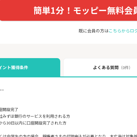
簡単1分！モッピー無料会
既に会員の方は
こちらからロ
イント獲得条件
よくある質問
（0件）
ｰｰ
座開設完了
社みずほ銀行のサービスを利用される方
から30日以内に口座開設完了された方
しくは中学生の方の場合、親権者さまの代理申込が必要となり、本広告は対象