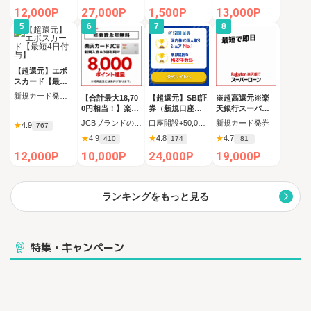
12,000P
27,000P
1,500P
13,000P
5
6
7
8
【超還元】エポ
スカード【最短4
日付与】
新規カード発行完了
【合計最大18,70
【超還元】SBI証
※超高還元※楽
0円相当！】楽天
券（新規口座開
天銀行スーパー
カード【JCBキ
設+50,000円以上
ローン
JCBブランドの申し込み 新規カード発行(カード到着必須)
口座開設+50,000円入金（SBIハイブリッド預金へ振替）
新規カード発券
★
4.9
767
ャンペーン実施
入金）
★
4.9
★
4.8
★
4.7
410
174
81
中】
12,000P
10,000P
24,000P
19,000P
ランキングをもっと見る
特集・キャンペーン