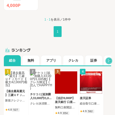
4,000P
1 - 1
を表示／1件中
1
ランキング
総合
無料
アプリ
クレカ
証券
口
1
2
3
4
【過去最高還元
チケコミ[追加購
】三菱ＵＦＪカ
入33,000円/1,045
【合計8,000P】
楽天証券
ード【最大42,00
新規クレジットカード発行完了（カード受取必須）
枚]【クレカ限定
楽天銀行 口座開
0円相当】
クレカ決済限定 追加購入コース 1,045枚（33,000円）の購入
総合取引口座開設完了後、 30日以内に楽天証券口座へ5万円以上の入金完了
】(読んでHAPPY
設
無料口座開設後、初回ログイン
★
4.8
!!!)
527
★
4.9
582
★
4.9
654