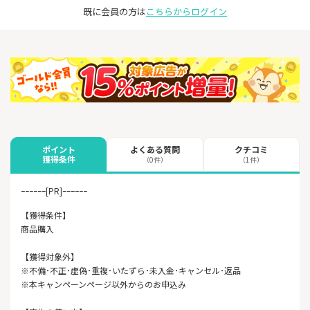
既に会員の方は
こちらからログイン
よくある質問
クチコミ
ポイント
獲得条件
（0件）
（1件）
ｰｰｰｰｰｰ[PR]ｰｰｰｰｰｰ
【獲得条件】
商品購入
【獲得対象外】
※不備･不正･虚偽･重複･いたずら･未入金･キャンセル･返品
※本キャンペーンページ以外からのお申込み