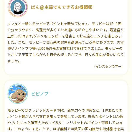
ぱん@主婦でもできるお得情報
ママ友と一緒にモッピーでポイントを貯めています。モッピーは1P=1円
で分かりやすく、高還元が多くてお友達にも紹介しやすいです。最近盛り
上がったPayPayグルメもモッピーを経由してお友達とランチを楽しみま
した。また、モッピーは美容系の案件も高還元で出る事があります。美容
液やナイトブラ等も100%還元の実質無料でGETできました。モッピーの
おかげで子育てしながらも自分の楽しみができ、日々の生活が豊かになり
ました。
（インスタグラマー）
ピピノブ
モッピーではクレジットカードやFX、新電力への切替など、1件あたりの
ポイント数が大きな案件を狙って参加しています。貯めたポイントはANA
やJALといった航空会社のマイルや、マリオットのポイント交換していま
す。このようにすることで、ほぼ無料で年数回の国内旅行や海外旅行を実