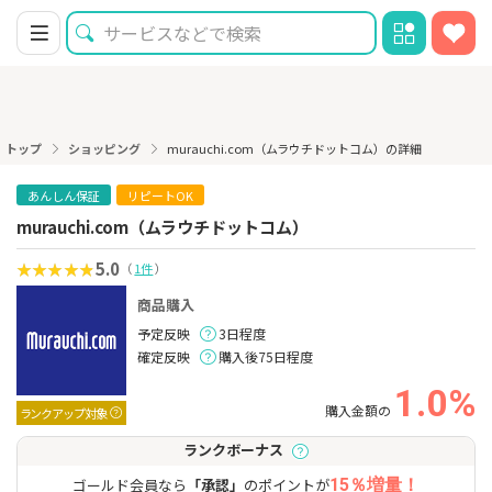
トップ
ショッピング
murauchi.com（ムラウチドットコム）の詳細
あんしん保証
リピートOK
murauchi.com（ムラウチドットコム）
5.0
（
1件
）
商品購入
予定反映
3日程度
確定反映
購入後75日程度
1.0%
購入金額の
ランクアップ対象
ランクボーナス
ゴールド会員なら
「承認」
のポイントが
15％増量！