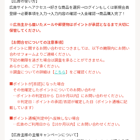
【広告の使い方】
広告サイトへアクセス→好きな商品を選択→ログインもしくは新規会員
登録→必要事項を入力→入力内容の確認→入金確認→商品購入完了！
※広告主から届いたメールや郵便物はポイントが承認となるまで大切に
保管してください。
【お問合せについての注意事項】
ポイントに関するお問い合わせにつきましては、以下の期限内にお問い
合わせフォームよりご連絡ください。
下記の期限を過ぎた場合は調査を承ることができません。
あらかじめ、ご了承ください。
※調査についての詳細は【
こちら
】をご確認ください。
■ポイントが[否認]になった場合
その他確定したポイントについてのお問い合わせ
…ポイントの判定日から【10か月以内】にお問い合わせください。
※判定日：ポイントの承認/否認が確定した日（ポイント通帳に記
載しています）
■ポイント通帳[判定中]へ反映しない場合
…広告のご利用日から【10か月以内】にお問い合わせください。
【広告主様の主催キャンペーンについて】