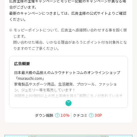
広告主様の主催キャンペーンとモッピー記載のキャンペーンが異なる場
合がございます。
最新のキャンペーンにつきましては、広告主様の公式サイトよりご確認
ください。
※ モッピーポイントについて、広告主へ直接問い合わせする事を固く禁
じます。
問い合わせた場合、いかなる理由があろうとポイント付与対象外とな
りますのでご了承ください。
広告概要
日本最大級の品揃えのムラウチドットコムのオンラインショップ
「murauchi.com」
家電製品やスポーツ用品、生活雑貨、プロツール、ファッショ
ン、ジュエリー等を販売しています！
年間売上80億円以上の売上実績を誇る“実際にモノが売れているサ
イト”です♪
10%
30P
ダウン報酬
クチコミ