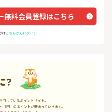
ト証券（旧：au
座開設
nk Li
券）
16,000P
1,500P
ー無料会員登録はこちら
4
4
※合計最大82,400円相当※
auひ
【三井住友銀行】Olive口座
u光So
開設
18,000P
4,400P
方は
こちらからログイン
5
5
規取引1回で10,
【超還元】SBI証券(新規総
※過去
ET）
合口座開設+NISA口座開設)
MAX
ス）
5,000P
7,500P
6
6
口座開設】
ミラリタ｜初回投資でAmaz
Soft
onギフト5,000円分プレゼ
光[N
ント
1,500P
15,000P
に？
7
7
レード証券
SBI FXトレード【無料口座
ドコモ
開設】
1,300P
4,500P
利用しているポイントサイト。
8
8
回りファンド(
※過去最高20,000P！※【三
BB.e
ト=1円」のポイントが貯まっていきます。
投資完了)
井住友銀行】法人ネット口
エキサ
座 Trunk