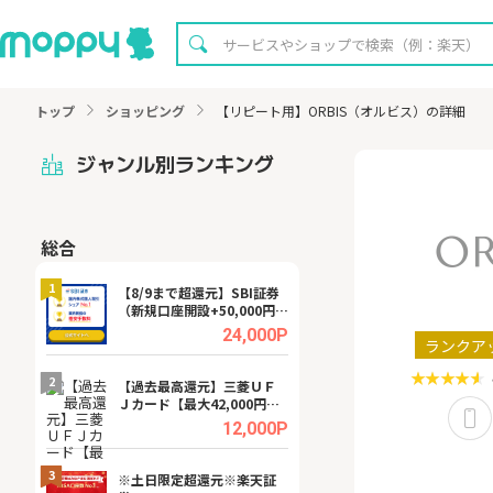
トップ
ショッピング
【リピート用】ORBIS（オルビス）の詳細
ジャンル別ランキング
総合
無料
1
1
【8/9まで超還元】SBI証券
【8/16まで超還元
（新規口座開設+50,000円以
XT[31日間無料お
上入金）
.0%
24,000P
ランクア
2
2
宿予
【過去最高還元】三菱ＵＦ
【無料即P】dア
Ｊカード【最大42,000円相
【31日間無料】
当】
.0%
12,000P
3
3
a（
※土日限定超還元※楽天証
請求書買取サービス