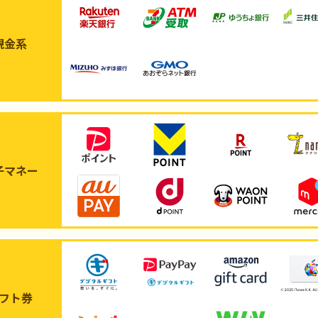
現金系
子マネー
フト券