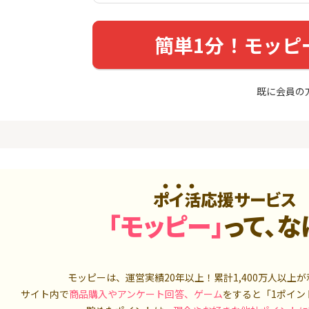
友カード（NL）
FJ eスマー
カブコム証
20,000P
12,000P
簡単1分！モッピ
4
4
ホース 無
【超還元】エポスカード【
IG証券
最短4日付与】
4,000P
12,000P
既に会員の
5
5
しのコン
8/9まで高還元リクルートカ
TOSSY（新
ード
000円相当G
5,000P
5,000P
6
6
MM TV（
【合計最大18,700円相当！
松井証券【
】楽天カード【JCBキャンペ
ーン実施中】
ポイ活応援サービス
550P
10,000P
「モッピー」
って、な
7
7
Tトレンド
超還元☆JCB CARD W/JCB
SBIネオト
入診断※
CARD W plus L(39歳以下限
定)
5,000P
14,000P
モッピーは、運営実績20年以上！累計
1,400万人
以上が
8
8
（動画視
【過去最高★20,000P】JAL
日産証券の利
サイト内で
商品購入やアンケート回答、ゲーム
をすると「1ポイン
カード CLUB-Aゴールドカー
1,000万円
ド/CLUB-Aカード（VISA）