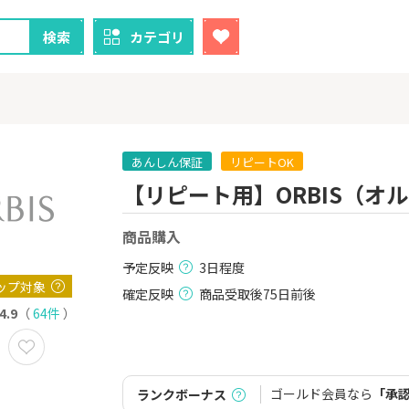
検索
カテゴリ
あんしん保証
リピートOK
【リピート用】ORBIS（オ
クレカ
証券
商品購入
1
1
！】U-NE
【過去最高還元】三菱ＵＦ
【8/9まで超
試し]
Ｊカード【最大42,000円相
（新規口座開設
予定反映
3日程度
当】
上入金）
2,000P
12,000P
ップ対象
確定反映
商品受取後75日前後
4.9
（
64件
）
2
2
ニメストア
【超還元！】ライフカード
※土日限定
（利用）
券
800P
10,000P
ゴールド会員なら
「承
ランクボーナス
3
3
「labol
【8/9まで12,000P】三井住
※15日まで