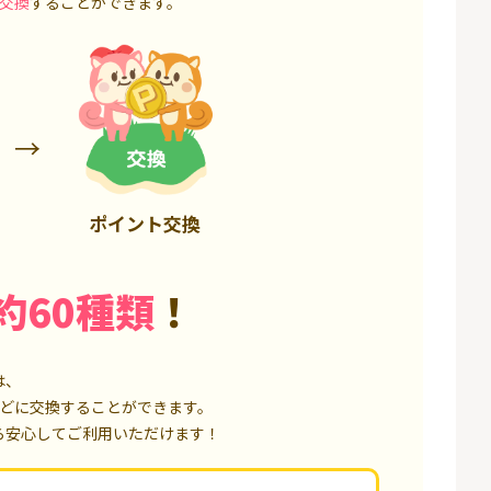
交換
することができます。
85,000P
18,000P
ポイント交換
約60種類
！
は、
どに交換することができます。
ら安心してご利用いただけます！