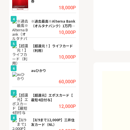
券
(ラボル)」
.5%
18,000P
4
4
ング
※過去最高※Alterna Bank
グリーン・ワーク
（オルタナバンク）1万円投
料資料請求
資完了
.5%
10,000P
5
5
tel
【超還元！】ライフカード
【無料相談】暮ら
（利用）
シェルジュ
.0%
10,000P
6
6
行）
auひかり
【無料即550P】D
無料トライアル）
.0%
60,000P
7
7
【超還元】エポスカード【
【リピートOK】I
最短4日付与】
ビジネスツール導
高還元中※
.0%
12,000P
8
8
ワクワ
【8/9まで12,000P】三井住
GFS無料特別講座
ャ
友カード（NL）
聴）