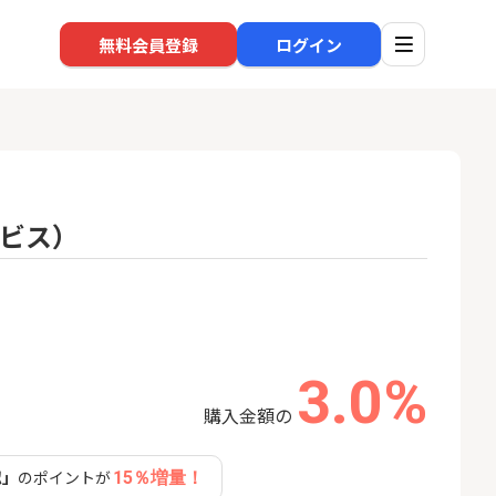
無料会員登録
ログイン
ルビス）
口座開設
回線
1
1
還元】SBI証券
※過去最高※Alterna Bank
NUR
+50,000円以
（オルタナバンク）1万円投
ョン）
資完了
24,000P
10,000P
3.0%
2
2
超還元※楽天証
SBI新生銀行「口座開設」
auひ
購入金額の
18,000P
1,500P
認」
のポイントが
15％増量！
3
3
高還元中※三菱U
【合計8,000P】楽天銀行 口
ソフト