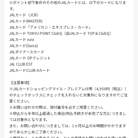
※ポイント却下条件のその他のJALカードとは、以下のカードになりま
す。
JALカード（JCB）
JALカード(MASTER)
JALカード「アメリカン・エキスプレス・カード」
JALカード TOKYU POINT ClubQ（旧JALカード TOP＆ClubQ）
JALカード navi
JALカード(Suica)
JALダイナースカード
JALカード OPクレジット
JAL CLUB EST
JALカードCLUB-Aカード
【注意事項】
※JALカードショッピングマイル・プレミアム付帯（4,950円（税込））
のチェックボックスにチェックを入れないと対象外になりますのでご注
意ください。
※お問い合わせの際は、受付番号を必ずご用意ください。
※申込から半年以上経過した場合(申込手続きが未完了な方)につきまし
ては対象外となります。
また、お問い合わせにつきましては、1ヶ月以上のお時間がかかります
のであらかじめご了承ください。
※電話やメールを含めてJALカードへの直接のお問い合わせを頂いた場