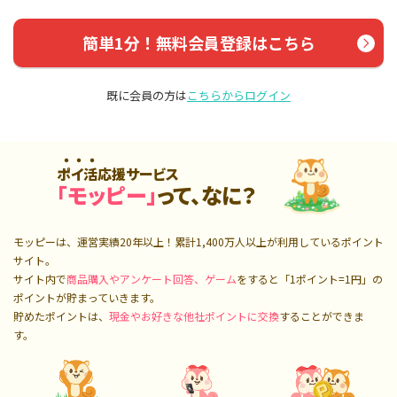
簡単1分！無料会員登録はこちら
既に会員の方は
こちらからログイン
ポイ活応援サービス
「モッピー」
って、なに？
モッピーは、運営実績20年以上！累計
1,400万人
以上が利用しているポイント
サイト。
サイト内で
商品購入やアンケート回答、ゲーム
をすると「1ポイント=1円」の
ポイントが貯まっていきます。
貯めたポイントは、
現金やお好きな他社ポイントに交換
することができま
す。