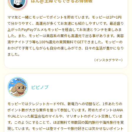
ぱん@主婦でもできるお得情報
ママ友と一緒にモッピーでポイントを貯めています。モッピーは1P=1円
で分かりやすく、高還元が多くてお友達にも紹介しやすいです。最近盛り
上がったPayPayグルメもモッピーを経由してお友達とランチを楽しみま
した。また、モッピーは美容系の案件も高還元で出る事があります。美容
液やナイトブラ等も100%還元の実質無料でGETできました。モッピーの
おかげで子育てしながらも自分の楽しみができ、日々の生活が豊かになり
ました。
（インスタグラマー）
ピピノブ
モッピーではクレジットカードやFX、新電力への切替など、1件あたりの
ポイント数が大きな案件を狙って参加しています。貯めたポイントはANA
やJALといった航空会社のマイルや、マリオットのポイント交換していま
す。このようにすることで、ほぼ無料で年数回の国内旅行や海外旅行を実
現しています。モッピーは陸マイラーや旅行好きには欠かせないポイント