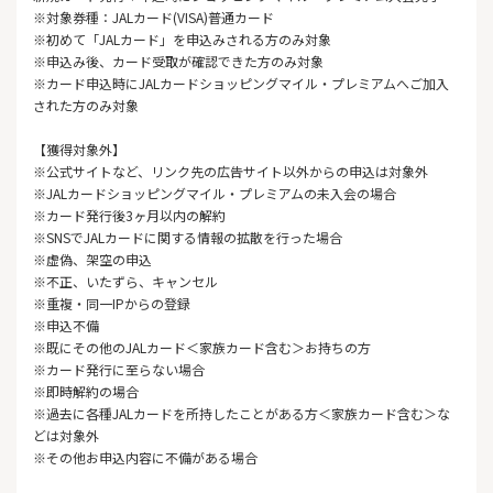
※対象券種：JALカード(VISA)普通カード
※初めて「JALカード」を申込みされる方のみ対象
※申込み後、カード受取が確認できた方のみ対象
※カード申込時にJALカードショッピングマイル・プレミアムへご加入
された方のみ対象
【獲得対象外】
※公式サイトなど、リンク先の広告サイト以外からの申込は対象外
※JALカードショッピングマイル・プレミアムの未入会の場合
※カード発行後3ヶ月以内の解約
※SNSでJALカードに関する情報の拡散を行った場合
※虚偽、架空の申込
※不正、いたずら、キャンセル
※重複・同一IPからの登録
※申込不備
※既にその他のJALカード＜家族カード含む＞お持ちの方
※カード発行に至らない場合
※即時解約の場合
※過去に各種JALカードを所持したことがある方＜家族カード含む＞な
どは対象外
※その他お申込内容に不備がある場合