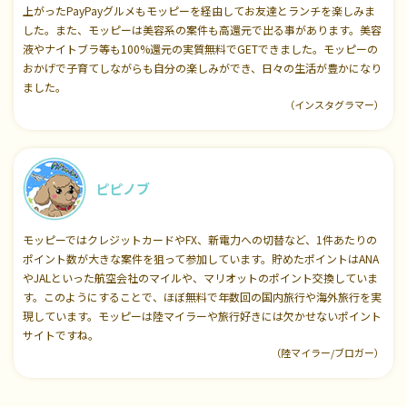
上がったPayPayグルメもモッピーを経由してお友達とランチを楽しみま
した。また、モッピーは美容系の案件も高還元で出る事があります。美容
液やナイトブラ等も100%還元の実質無料でGETできました。モッピーの
おかげで子育てしながらも自分の楽しみができ、日々の生活が豊かになり
ました。
（インスタグラマー）
ピピノブ
モッピーではクレジットカードやFX、新電力への切替など、1件あたりの
ポイント数が大きな案件を狙って参加しています。貯めたポイントはANA
やJALといった航空会社のマイルや、マリオットのポイント交換していま
す。このようにすることで、ほぼ無料で年数回の国内旅行や海外旅行を実
現しています。モッピーは陸マイラーや旅行好きには欠かせないポイント
サイトですね。
（陸マイラー/ブロガー）