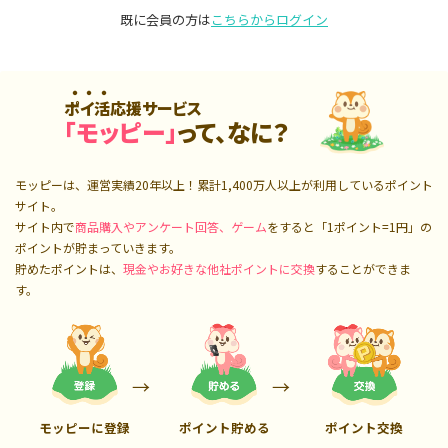
既に会員の方は
こちらからログイン
ポイ活応援サービス
「モッピー」
って、なに？
モッピーは、運営実績20年以上！累計
1,400万人
以上が利用しているポイント
サイト。
サイト内で
商品購入やアンケート回答、ゲーム
をすると「1ポイント=1円」の
ポイントが貯まっていきます。
貯めたポイントは、
現金やお好きな他社ポイントに交換
することができま
す。
モッピーに登録
ポイント貯める
ポイント交換