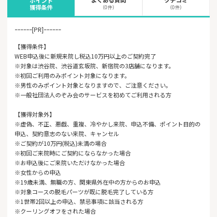
ポイント
獲得条件
（0件）
（0件）
ｰｰｰｰｰｰ[PR]ｰｰｰｰｰｰ
【獲得条件】
WEB申込後に新規来院し税込10万円以上のご契約完了
※対象は渋谷院、渋谷道玄坂院、新宿院の3店舗になります。
※初回ご利用のみポイント対象になります。
※男性のみポイント対象となりますので、ご注意ください。
※一般社団法人のぞみ会のサービスを初めてご利用される方
【獲得対象外】
※虚偽、不正、悪戯、重複、冷やかし来院、申込不備、ポイント目的の
申込、契約意志のない来院、キャンセル
※ご契約が10万円(税込)未満の場合
※初回ご来院時にご契約にならなかった場合
※お申込後にご来院いただけなかった場合
※女性からの申込
※19歳未満、無職の方、関東県外在中の方からのお申込
※対象コースの脱毛パーツが既に脱毛完了している方
※1世帯2回以上の申込、禁忌事項に該当される方
※クーリングオフをされた場合