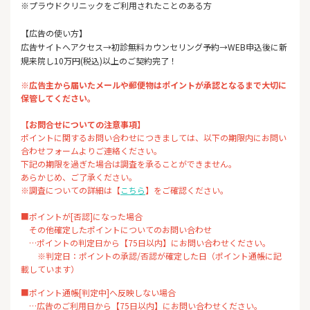
※プラウドクリニックをご利用されたことのある方
【広告の使い方】
広告サイトへアクセス→初診無料カウンセリング予約→WEB申込後に新
規来院し10万円(税込)以上のご契約完了！
※広告主から届いたメールや郵便物はポイントが承認となるまで大切に
保管してください。
【お問合せについての注意事項】
ポイントに関するお問い合わせにつきましては、以下の期限内にお問い
合わせフォームよりご連絡ください。
下記の期限を過ぎた場合は調査を承ることができません。
あらかじめ、ご了承ください。
※調査についての詳細は【
こちら
】をご確認ください。
■ポイントが[否認]になった場合
その他確定したポイントについてのお問い合わせ
…ポイントの判定日から【75日以内】にお問い合わせください。
※判定日：ポイントの承認/否認が確定した日（ポイント通帳に記
載しています）
■ポイント通帳[判定中]へ反映しない場合
…広告のご利用日から【75日以内】にお問い合わせください。