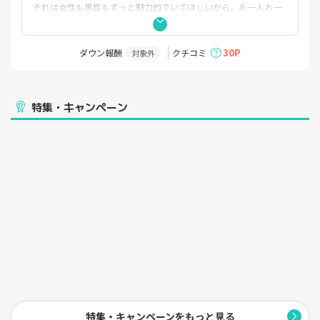
それは女性も男性もずっと魅力的でいてほしいから、お一人お一
人のお悩みにあった適切な料金プランをご提案します。
もちろん無理な勧誘はありません！
また、今年度2店舗新規開院予定！
30P
ダウン報酬
クチコミ
対象外
より通いやすい美容クリニックを目指しています。
美肌効果もあり痛みの少ない医療脱毛をぜひ体験してください。
【PROUD CLINICの脱毛のメリット】
特集・キャンペーン
・医師を含め全てのスタッフが患者様の目線に立った丁寧な説明
を心がけているので、美容クリニックが初めての方も通いやす
い！
・短期間で脱毛が完了するのは、発毛組織に直接アプローチする
脱毛方式が毛周期に左右されず、高い出力での施術が可能なこ
と！
・医療脱毛の高い効果＋お肌に優しく美肌も期待できる＋痛みの
少ない脱毛が実現！
・連続照射が可能なため、施術時間が短い！
・エステ脱毛より高い出力で看護師による安全な施術！
特集・キャンペーンをもっと見る