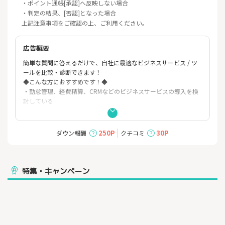
・ポイント通帳[承認]へ反映しない場合
・判定の結果、[否認]となった場合
上記注意事項をご確認の上、ご利用ください。
広告概要
簡単な質問に答えるだけで、自社に最適なビジネスサービス / ツ
ールを比較・診断できます！
◆こんな方におすすめです！◆
・勤怠管理、経費精算、CRMなどのビジネスサービスの導入を検
討している
・自社の規模や事業状況に合ったサービスが知りたい
・様々なビジネスサービス・ツールを比較したい
◆ITトレンドの特徴◆
250P
30P
ダウン報酬
クチコミ
・20種類以上のカテゴリーからあなたの会社に合ったビジネスサ
ービスが診断できます！
【企業様の比較・導入事例】
・勤怠や有給など一人ずつ確認・管理するのが大変…
特集・キャンペーン
⇒勤怠管理システムの導入で人的ミスや管理工数を削減、勤怠管
理の業務負荷から解放！
・経理業務で手入力のミスや管理工数を削減したい
⇒経費精算システムの導入で経理情報を一元管理！工数やミスを
大幅削減！
・顧客情報があちこちに…エクセル管理の限界に直面