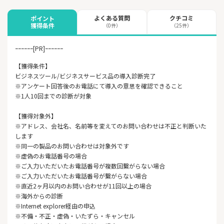
よくある質問
クチコミ
ポイント
獲得条件
（0件）
（25件）
ｰｰｰｰｰｰ[PR]ｰｰｰｰｰｰ
【獲得条件】
ビジネスツール/ビジネスサービス品の導入診断完了
※アンケート回答後のお電話にて導入の意思を確認できること
※1人10回までの診断が対象
【獲得対象外】
※アドレス、会社名、名前等を変えてのお問い合わせは不正と判断いた
します
※同一の製品のお問い合わせは対象外です
※虚偽のお電話番号の場合
※ご入力いただいたお電話番号が複数回繋がらない場合
※ご入力いただいたお電話番号が繋がらない場合
※直近2ヶ月以内のお問い合わせが11回以上の場合
※海外からの診断
※Internet explorer経由の申込
※不備・不正・虚偽・いたずら・キャンセル