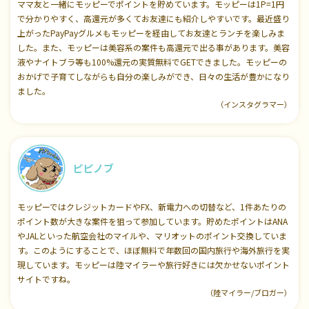
ママ友と一緒にモッピーでポイントを貯めています。モッピーは1P=1円
で分かりやすく、高還元が多くてお友達にも紹介しやすいです。最近盛り
上がったPayPayグルメもモッピーを経由してお友達とランチを楽しみま
した。また、モッピーは美容系の案件も高還元で出る事があります。美容
液やナイトブラ等も100%還元の実質無料でGETできました。モッピーの
おかげで子育てしながらも自分の楽しみができ、日々の生活が豊かになり
ました。
（インスタグラマー）
ピピノブ
モッピーではクレジットカードやFX、新電力への切替など、1件あたりの
ポイント数が大きな案件を狙って参加しています。貯めたポイントはANA
やJALといった航空会社のマイルや、マリオットのポイント交換していま
す。このようにすることで、ほぼ無料で年数回の国内旅行や海外旅行を実
現しています。モッピーは陸マイラーや旅行好きには欠かせないポイント
サイトですね。
（陸マイラー/ブロガー）