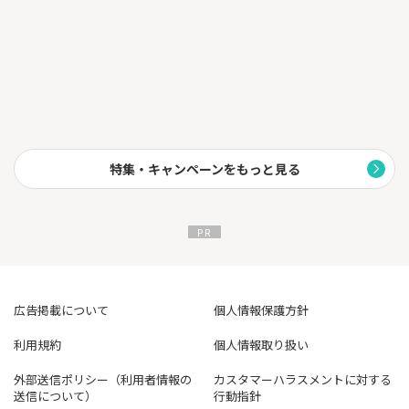
⇒CRM（顧客管理システム）の導入で顧客情報を一つの画面で瞬
時に把握！プロフィールや購入履歴など、あらゆるデータにアク
セス可能！
※どの部門のビジネスパーソンでも診断できます
上記リンクよりアンケートにお答えいただくと、最適なサービス
を【無料診断】してあなたの会社に合ったサービスを無料で資料
請求いたします！
◆無料診断対象カテゴリー◆
・勤怠管理システム
特集・キャンペーンをもっと見る
・メール配信システム
・販売管理システム
・タレントマネジメントシステム
・経費精算システム
・ERP
・給与明細電子化ツール
・労務管理システム
・購買管理システム
広告掲載について
個人情報保護方針
・eラーニング（法人向けオンライン研修サービス）
・人事システム
利用規約
個人情報取り扱い
・人事評価システム
・予算管理システム
外部送信ポリシー（利用者情報の
カスタマーハラスメントに対する
・コールセンターシステム
送信について）
行動指針
・従業員満足度調査（ES調査）ツール