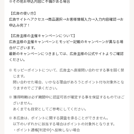
※その他お申込内容に不備がある場合
【広告の使い方】
広告サイトへアクセス→商品選択→お客様情報入力→入力内容確認→お
申込み完了！
【広告主様の主催キャンペーンについて】
広告主様の主催キャンペーンとモッピー記載のキャンペーンが異なる場
合がございます。
最新のキャンペーンにつきましては、広告主様の公式サイトよりご確認
ください。
※ モッピーポイントについて、広告主へ直接問い合わせする事を固く禁
じます。
問い合わせた場合、いかなる理由があろうとポイント付与対象外とな
りますのでご了承ください。
※ 獲得時期は必ず期間中に認証可否が確定する事を保証するものではご
ざいません。
あくまでも目安としてご参考にしてください。
※ 本広告は、ポイントに関する調査を承ることができません。
以下のいずれかに該当する場合はポイントの対象外となります。
・ポイント通帳[判定中]へ反映しない場合