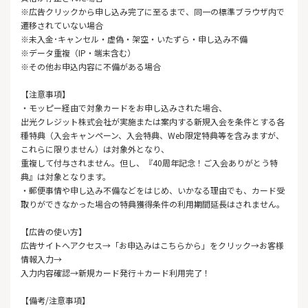
※広告クリックから申し込み完了に至るまで、同一の標準ブラウザ内で
遷移されていない場合
※未入金･キャンセル・虚偽・架空・いたずら・申し込み不備
※データ重複（IP・端末含む）
※その他お申込内容に不備がある場合
【注意事項】
・モッピー経由で対象カードをお申し込みされた場合、
出光クレジット株式会社が実施または案内する新規入会を条件とする各
種特典（入会キャンペーン、入会特典、Web限定特典等を含みますが、
これらに限りません）は対象外となり、
重複して付与されません。但し、『40周年記念！ご入会ありがとう特
典』は対象となります。
・郵便事情や申し込み不備などをはじめ、いかなる理由でも、カード受
取りができなかった場合の特典獲得条件の利用期間延長はされません。
【広告の使い方】
広告サイトへアクセス→「お申込みはこちらから」をクリック→お客様
情報入力→
入力内容確認→新規カード発行＋カード利用完了！
【備考/注意事項】