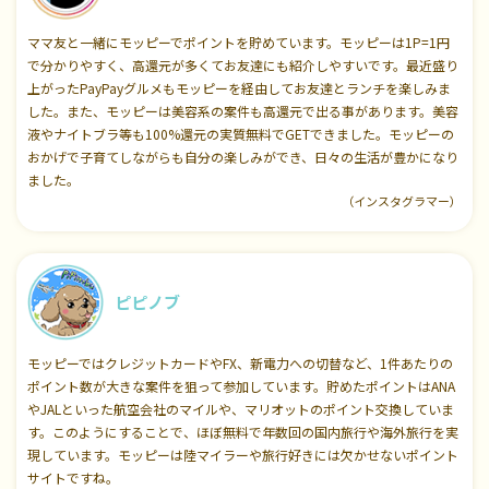
ママ友と一緒にモッピーでポイントを貯めています。モッピーは1P=1円
で分かりやすく、高還元が多くてお友達にも紹介しやすいです。最近盛り
上がったPayPayグルメもモッピーを経由してお友達とランチを楽しみま
した。また、モッピーは美容系の案件も高還元で出る事があります。美容
液やナイトブラ等も100%還元の実質無料でGETできました。モッピーの
おかげで子育てしながらも自分の楽しみができ、日々の生活が豊かになり
ました。
（インスタグラマー）
ピピノブ
モッピーではクレジットカードやFX、新電力への切替など、1件あたりの
ポイント数が大きな案件を狙って参加しています。貯めたポイントはANA
やJALといった航空会社のマイルや、マリオットのポイント交換していま
す。このようにすることで、ほぼ無料で年数回の国内旅行や海外旅行を実
現しています。モッピーは陸マイラーや旅行好きには欠かせないポイント
サイトですね。