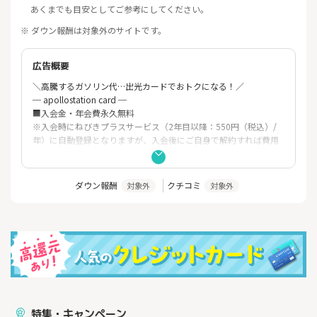
あくまでも目安としてご参考にしてください。
※ ダウン報酬は対象外のサイトです。
広告概要
＼高騰するガソリン代…出光カードでおトクになる！／
─ apollostation card ─
■入会金・年会費永久無料
※入会時にねびきプラスサービス（2年目以降：550円（税込）/
年）に自動登録となりますが、入会後にご自身で解約すれば費用
は掛かりません。
※有料オプションサービスにご登録の場合は、別途年会費がかか
ります。
ダウン報酬
クチコミ
対象外
対象外
■apollostationで給油の際に「apollostation
card」をご利用頂くといつでもガソリン・軽油が2円／L値引き、
灯油が１円／L値引き！
■さらにねびきプラスサービスでご登録で最大10円/L引き！
■有料道路の料金所でスピーディな通行をサポートする「ETCカ
ード」も、年会費無料！
特集・キャンペーン