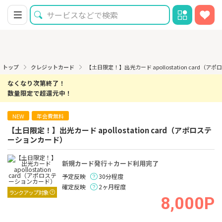
トップ
クレジットカード
【土日限定！】出光カード apollostation card
なくなり次第終了！
数量限定で超還元中！
NEW
年会費無料
【土日限定！】出光カード apollostation card（アポロステ
ーションカード）
新規カード発行＋カード利用完了
予定反映
30分程度
確定反映
2ヶ月程度
ランクアップ対象
8,000P