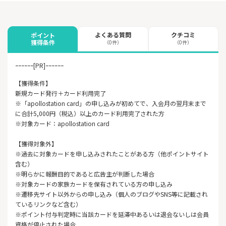
よくある質問
クチコミ
ポイント
獲得条件
（0件）
（0件）
ｰｰｰｰｰｰ[PR]ｰｰｰｰｰｰ
【獲得条件】
新規カード発行＋カード利用完了
※「apollostation card」の申し込みが初めてで、入会月の翌月末まで
に合計5,000円（税込）以上のカード利用完了された方
※対象カード：apollostation card
【獲得対象外】
※過去に対象カードを申し込みされたことがある方（他ポイントサイト
含む）
※明らかに報酬目的であると広告主が判断した場合
※対象カードの家族カードを保有されている方の申し込み
※遷移先サイト以外からの申し込み（個人のブログやSNS等に記載され
ているリンクなど含む）
※ポイント付与判定時に当該カードを延滞中あるいは退会ないしは会員
資格が停止された場合