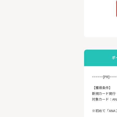
ポ
ｰｰｰｰｰｰ[PR]ｰｰｰｰ
【獲得条件】
新規カード発行
対象カード：A
※初めて「AN