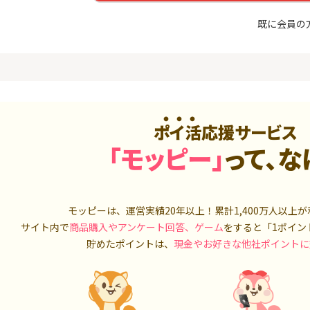
入診断※
（利用）
5,000P
10,000P
既に会員の
4
4
ニメストア
超還元☆JCB CARD W/JCB
IG証券
CARD W plus L(39歳以下限
定)
800P
14,000P
5
5
OR賃貸
三菱ＵＦＪカード【アメリ
松井証券【
）
カン・エキスプレス®限定】
ポイ活応援サービス
2,100P
13,000P
「モッピー」
って、な
6
6
【合計最大18,700円相当！
SUSTEN(
】楽天カード【JCBキャンペ
座
ーン実施中】
8,000P
10,000P
モッピーは、運営実績20年以上！累計
1,400万人
以上が
7
7
サイト内で
商品購入やアンケート回答、ゲーム
をすると「1ポイン
（動画視
【最大38,000円相当】三井
マネックス証
住友カード（NL）
取引可能★
貯めたポイントは、
現金やお好きな他社ポイントに
900P
9,000P
8
8
3回回答（
PayPayカード＜最短7日付
SBI証券 確
）】楽天イ
与＞
o