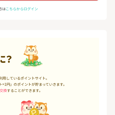
座開設
コミュ
13,000P
1,500P
方は
こちらからログイン
4
4
ミラリタ｜初回投資でAmaz
ドコモ 
onギフト5,000円分プレゼ
ント
18,000P
15,000P
5
5
口座開設】
※過去最高20,000P！※【三
NUR
井住友銀行】法人ネット口
ョン）
座 Trunk
1,500P
18,000P
に？
6
6
サステン)NISA口
みずほ銀行 口座開設
カシモ
ス）
14,000P
6,000P
利用しているポイントサイト。
7
7
ト=1円」のポイントが貯まっていきます。
券★100円から
SBI FXトレード【無料口座
EO光
開設】
交換
することができます。
8,500P
4,500P
8
8
定拠出年金 iDeC
松井証券【口座開設】
BB.e
ーエキ