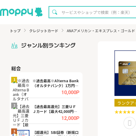
トップ
クレジットカード
ANAアメリカン・エキスプレス・ゴール
ジャンル別ランキング
総合
無料
1
1
※過去最高※Alterna Bank
【8/16まで超還元
（オルタナバンク）1万円投
XT[31日間無料お
資完了
.0%
10,000P
ランクア
2
2
宿予
【過去最高還元】三菱ＵＦ
※還元UP※ヴィ
Ｊカード【最大42,000円相
ーカー【女性のた
当】
ターサイト】
.0%
12,000P
3
3
ング
【超還元】SBI証券（新規口
【リピートOK】I