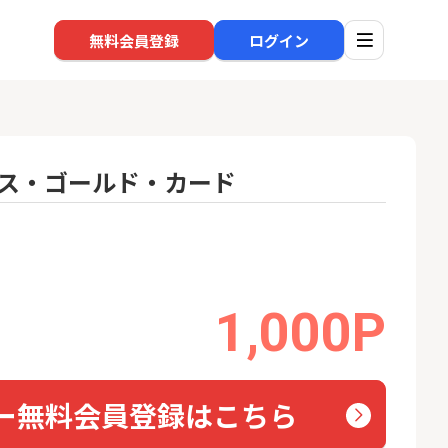
無料会員登録
ログイン
レス・ゴールド・カード
口座開設
回線
1
1
BI証券（新規口
※過去最高※Alterna Bank
auひ
000円以上入金）
（オルタナバンク）1万円投
資完了
24,000P
10,000P
1,000P
2
2
eスマート証券（旧
SBI新生銀行「口座開設」
ソフト
ム証券）
nk Li
16,000P
1,500P
ー無料会員登録はこちら
3
3
【合計8,000P】楽天銀行 口
【東海