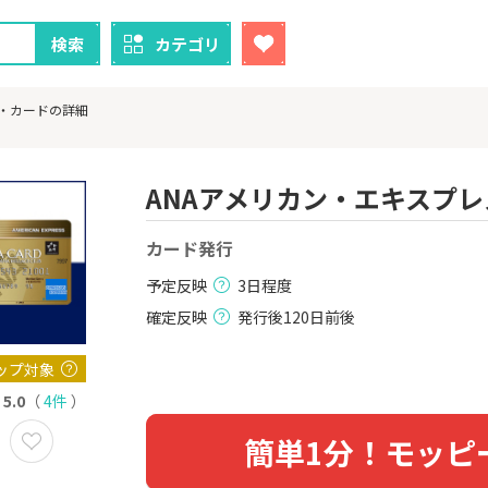
検索
カテゴリ
ド・カードの詳細
ANAアメリカン・エキスプ
クレカ
証券
カード発行
予定反映
3日程度
1
1
！】U-NE
【過去最高還元】三菱ＵＦ
【超還元】S
試し]
Ｊカード【最大42,000円相
座開設+50,
確定反映
発行後120日前後
当】
2,000P
12,000P
ップ対象
2
2
ーナスウォ
【超還元】エポスカード【
三菱UFJ 
めのモニ
5.0
（
4件
）
最短4日付与】
：auカブコ
14,000P
12,000P
簡単1分！モッピ
3
3
Tトレンド
【超還元！】ライフカード
楽天証券