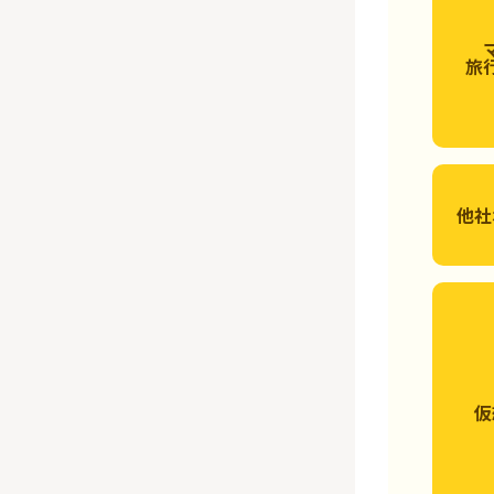
旅
他社
仮