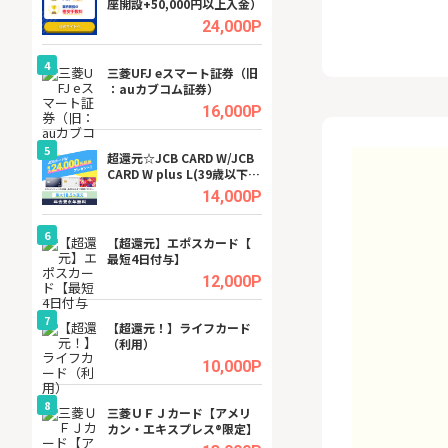
座開設+50,000円以上入金）
ビジネスツール導
高還元中※
.5%
24,000P
4
4
a（
三菱UFJ eスマート証券（旧
【無料即P】dア
：auカブコム証券）
【31日間無料】
.5%
16,000P
5
5
tel
超還元☆JCB CARD W/JCB
※還元アップ※DO
CARD W plus L(39歳以下限
（新規物件問合せ
定)
.0%
14,000P
6
6
内
【超還元】エポスカード【
Cievo(シエボ)
最短4日付与】
.0%
12,000P
7
7
行）
【超還元！】ライフカード
GFS無料特別講座
（利用）
聴）
.0%
10,000P
8
8
三菱ＵＦＪカード【アメリ
【無料アンケート
カン・エキスプレス®限定】
15歳〜29歳のみ
ンサイト